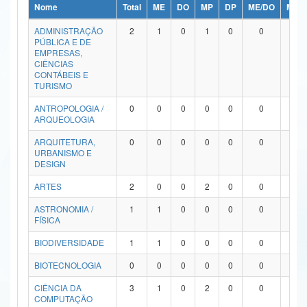
Nome
Total
ME
DO
MP
DP
ME/DO
MP/
Ministério da Ciência, Tecnologia, Inovações e Comunicações
ADMINISTRAÇÃO
2
1
0
1
0
0
0
PÚBLICA E DE
Ministério do Meio Ambiente
EMPRESAS,
CIÊNCIAS
Ministério do Turismo
CONTÁBEIS E
TURISMO
Ministério do Desenvolvimento Regional
ANTROPOLOGIA /
0
0
0
0
0
0
0
ARQUEOLOGIA
Controladoria-Geral da União
ARQUITETURA,
0
0
0
0
0
0
0
URBANISMO E
Ministério da Mulher, da Família e dos Direitos Humanos
DESIGN
Secretaria-Geral
ARTES
2
0
0
2
0
0
0
ASTRONOMIA /
1
1
0
0
0
0
0
Secretaria de Governo
FÍSICA
Gabinete de Segurança Institucional
BIODIVERSIDADE
1
1
0
0
0
0
0
Advocacia-Geral da União
BIOTECNOLOGIA
0
0
0
0
0
0
0
CIÊNCIA DA
3
1
0
2
0
0
0
Banco Central do Brasil
COMPUTAÇÃO