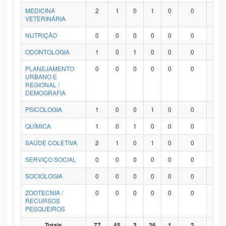
MEDICINA
2
1
0
1
0
0
0
VETERINÁRIA
NUTRIÇÃO
0
0
0
0
0
0
0
ODONTOLOGIA
1
0
1
0
0
0
0
PLANEJAMENTO
0
0
0
0
0
0
0
URBANO E
REGIONAL /
DEMOGRAFIA
PSICOLOGIA
1
0
0
1
0
0
0
QUÍMICA
1
0
1
0
0
0
0
SAÚDE COLETIVA
2
1
0
1
0
0
0
SERVIÇO SOCIAL
0
0
0
0
0
0
0
SOCIOLOGIA
0
0
0
0
0
0
0
ZOOTECNIA /
0
0
0
0
0
0
0
RECURSOS
PESQUEIROS
Totais
77
45
3
26
1
2
0