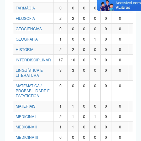
FARMÁCIA
0
0
0
0
0
0
0
FILOSOFIA
2
2
0
0
0
0
0
GEOCIÊNCIAS
0
0
0
0
0
0
0
GEOGRAFIA
1
0
0
1
0
0
0
HISTÓRIA
2
2
0
0
0
0
0
INTERDISCIPLINAR
17
10
0
7
0
0
0
LINGUÍSTICA E
3
3
0
0
0
0
0
LITERATURA
MATEMÁTICA /
0
0
0
0
0
0
0
PROBABILIDADE E
ESTATÍSTICA
MATERIAIS
1
1
0
0
0
0
0
MEDICINA I
2
1
0
1
0
0
0
MEDICINA II
1
1
0
0
0
0
0
MEDICINA III
0
0
0
0
0
0
0