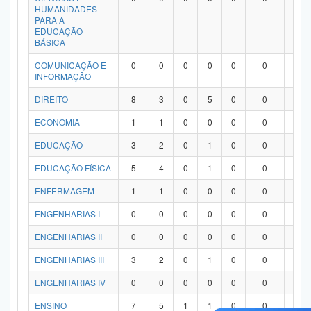
HUMANIDADES
PARA A
EDUCAÇÃO
BÁSICA
COMUNICAÇÃO E
0
0
0
0
0
0
0
INFORMAÇÃO
DIREITO
8
3
0
5
0
0
0
ECONOMIA
1
1
0
0
0
0
0
EDUCAÇÃO
3
2
0
1
0
0
0
EDUCAÇÃO FÍSICA
5
4
0
1
0
0
0
ENFERMAGEM
1
1
0
0
0
0
0
ENGENHARIAS I
0
0
0
0
0
0
0
ENGENHARIAS II
0
0
0
0
0
0
0
ENGENHARIAS III
3
2
0
1
0
0
0
ENGENHARIAS IV
0
0
0
0
0
0
0
ENSINO
7
5
1
1
0
0
0