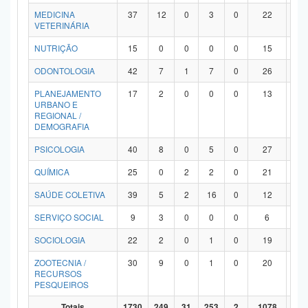
MEDICINA
37
12
0
3
0
22
0
VETERINÁRIA
NUTRIÇÃO
15
0
0
0
0
15
0
ODONTOLOGIA
42
7
1
7
0
26
1
PLANEJAMENTO
17
2
0
0
0
13
2
URBANO E
REGIONAL /
DEMOGRAFIA
PSICOLOGIA
40
8
0
5
0
27
0
QUÍMICA
25
0
2
2
0
21
0
SAÚDE COLETIVA
39
5
2
16
0
12
4
SERVIÇO SOCIAL
9
3
0
0
0
6
0
SOCIOLOGIA
22
2
0
1
0
19
0
ZOOTECNIA /
30
9
0
1
0
20
0
RECURSOS
PESQUEIROS
Totais
1730
249
31
253
2
1078
11