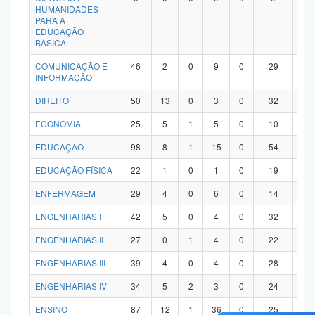
HUMANIDADES
PARA A
EDUCAÇÃO
BÁSICA
COMUNICAÇÃO E
46
2
0
9
0
29
6
INFORMAÇÃO
DIREITO
50
13
0
3
0
32
2
ECONOMIA
25
5
1
5
0
10
4
EDUCAÇÃO
98
8
1
15
0
54
2
EDUCAÇÃO FÍSICA
22
1
0
1
0
19
1
ENFERMAGEM
29
4
0
6
0
14
5
ENGENHARIAS I
42
5
0
4
0
32
1
ENGENHARIAS II
27
0
1
4
0
22
0
ENGENHARIAS III
39
4
0
4
0
28
3
ENGENHARIAS IV
34
5
2
3
0
24
0
ENSINO
87
12
1
36
0
25
1