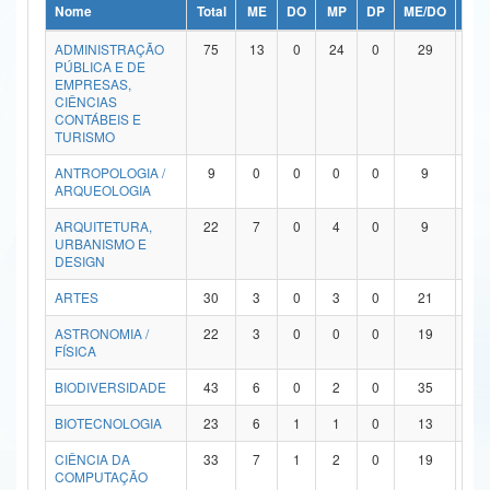
Nome
Total
ME
DO
MP
DP
ME/DO
MP/
Ministério da Ciência, Tecnologia, Inovações e Comunicações
ADMINISTRAÇÃO
75
13
0
24
0
29
9
PÚBLICA E DE
Ministério do Meio Ambiente
EMPRESAS,
CIÊNCIAS
Ministério do Turismo
CONTÁBEIS E
TURISMO
Ministério do Desenvolvimento Regional
ANTROPOLOGIA /
9
0
0
0
0
9
0
ARQUEOLOGIA
Controladoria-Geral da União
ARQUITETURA,
22
7
0
4
0
9
2
URBANISMO E
Ministério da Mulher, da Família e dos Direitos Humanos
DESIGN
Secretaria-Geral
ARTES
30
3
0
3
0
21
3
ASTRONOMIA /
22
3
0
0
0
19
0
Secretaria de Governo
FÍSICA
Gabinete de Segurança Institucional
BIODIVERSIDADE
43
6
0
2
0
35
0
Advocacia-Geral da União
BIOTECNOLOGIA
23
6
1
1
0
13
2
CIÊNCIA DA
33
7
1
2
0
19
4
Banco Central do Brasil
COMPUTAÇÃO