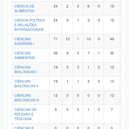
Planalto
CIÊNCIA DE
24
2
0
6
0
15
1
ALIMENTOS
CIÊNCIA POLÍTICA
24
0
1
3
0
15
5
E RELAÇÕES
INTERNACIONAIS
CIÊNCIAS
77
13
1
10
0
49
4
AGRÁRIAS I
CIÊNCIAS
56
9
3
7
1
35
1
AMBIENTAIS
CIÊNCIAS
19
3
2
1
0
13
0
BIOLÓGICAS I
CIÊNCIAS
18
1
1
3
0
13
0
BIOLÓGICAS II
CIÊNCIAS
12
0
0
0
0
12
0
BIOLÓGICAS III
CIÊNCIAS DA
9
0
0
1
0
7
1
RELIGIÃO E
TEOLOGIA
CIÊNCIAS E
0
0
0
0
0
0
0