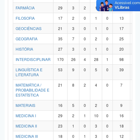
FARMÁCIA
29
3
2
1
0
21
2
FILOSOFIA
17
2
0
1
0
13
1
GEOCIÊNCIAS
21
3
0
1
0
17
0
GEOGRAFIA
35
7
0
2
0
25
1
HISTÓRIA
27
3
0
1
0
20
3
INTERDISCIPLINAR
170
26
4
28
1
98
1
LINGUÍSTICA E
53
9
0
5
0
39
0
LITERATURA
MATEMÁTICA /
21
8
2
4
0
7
0
PROBABILIDADE E
ESTATÍSTICA
MATERIAIS
16
5
0
2
0
9
0
MEDICINA I
29
2
1
10
0
16
0
MEDICINA II
23
1
0
3
0
18
1
MEDICINA III
18
0
1
3
0
12
2