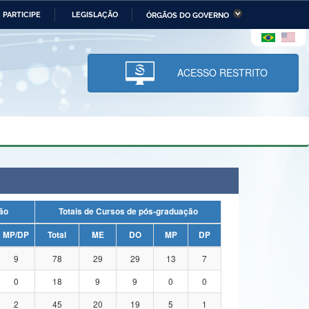
PARTICIPE
LEGISLAÇÃO
ÓRGÃOS DO GOVERNO
stério da Economia
Ministério da Infraestrutura
stério de Minas e Energia
Ministério da Ciência,
Tecnologia, Inovações e
ACESSO RESTRITO
Comunicações
tério da Mulher, da Família
Secretaria-Geral
s Direitos Humanos
lto
uação
Totais de Cursos de pós-graduação
MP/DP
Total
ME
DO
MP
DP
9
78
29
29
13
7
0
18
9
9
0
0
2
45
20
19
5
1