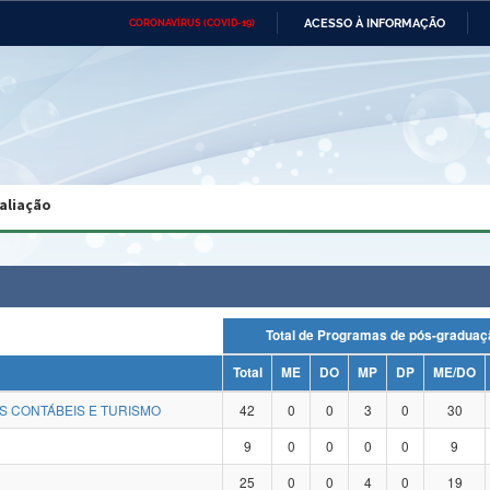
ACESSO À INFORMAÇÃO
CORONAVÍRUS (COVID-19)
Ministério da Defesa
Ministério das Relações
Mini
Exteriores
IR
PARA
O
CONTEÚDO
Ministério da Cidadania
Ministério da Saúde
Mini
Ministério do Desenvolvimento
Controladoria-Geral da União
Minis
Regional
e do
aliação
Advocacia-Geral da União
Banco Central do Brasil
Plana
Total de Programas de pós-grad
Total
ME
DO
MP
DP
ME/DO
S CONTÁBEIS E TURISMO
42
0
0
3
0
30
9
0
0
0
0
9
25
0
0
4
0
19