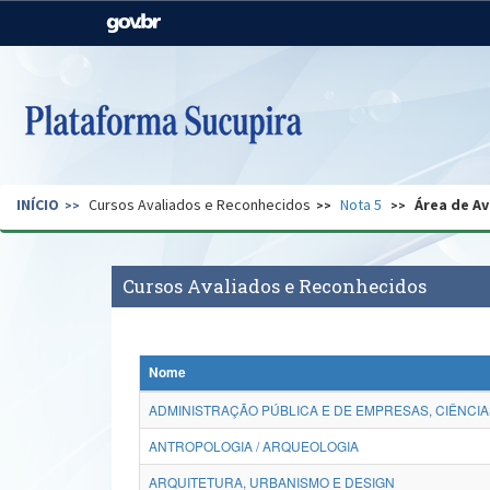
Casa Civil
Ministério da Justiça e
Segurança Pública
Ministério da Agricultura,
Ministério da Educação
Pecuária e Abastecimento
Ministério do Meio Ambiente
Ministério do Turismo
INÍCIO
Cursos Avaliados e Reconhecidos
Nota 5
Área de Av
Secretaria de Governo
Gabinete de Segurança
Institucional
Cursos Avaliados e Reconhecidos
Nome
ADMINISTRAÇÃO PÚBLICA E DE EMPRESAS, CIÊNCIA
ANTROPOLOGIA / ARQUEOLOGIA
ARQUITETURA, URBANISMO E DESIGN