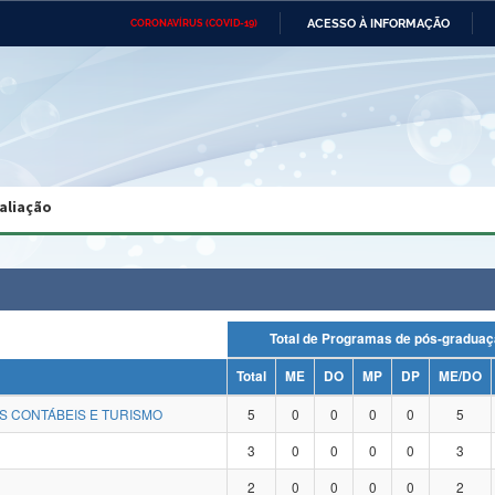
ACESSO À INFORMAÇÃO
CORONAVÍRUS (COVID-19)
Ministério da Defesa
Ministério das Relações
Mini
Exteriores
IR
PARA
O
CONTEÚDO
Ministério da Cidadania
Ministério da Saúde
Mini
Ministério do Desenvolvimento
Controladoria-Geral da União
Minis
Regional
e do
aliação
Advocacia-Geral da União
Banco Central do Brasil
Plana
Total de Programas de pós-gra
Total
ME
DO
MP
DP
ME/DO
S CONTÁBEIS E TURISMO
5
0
0
0
0
5
3
0
0
0
0
3
2
0
0
0
0
2