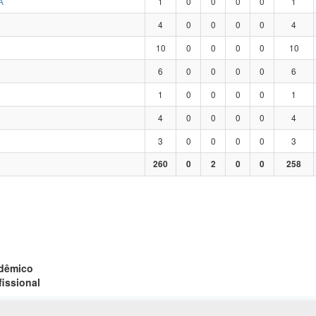
A
1
0
0
0
0
1
4
0
0
0
0
4
10
0
0
0
0
10
6
0
0
0
0
6
1
0
0
0
0
1
4
0
0
0
0
4
3
0
0
0
0
3
260
0
2
0
0
258
adêmico
fissional