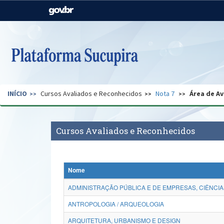
Casa Civil
Ministério da Justiça e
Segurança Pública
Ministério da Agricultura,
Ministério da Educação
Pecuária e Abastecimento
Ministério do Meio Ambiente
Ministério do Turismo
INÍCIO
Cursos Avaliados e Reconhecidos
Nota 7
Área de Av
Secretaria de Governo
Gabinete de Segurança
Institucional
Cursos Avaliados e Reconhecidos
Nome
ADMINISTRAÇÃO PÚBLICA E DE EMPRESAS, CIÊNCIA
ANTROPOLOGIA / ARQUEOLOGIA
ARQUITETURA, URBANISMO E DESIGN