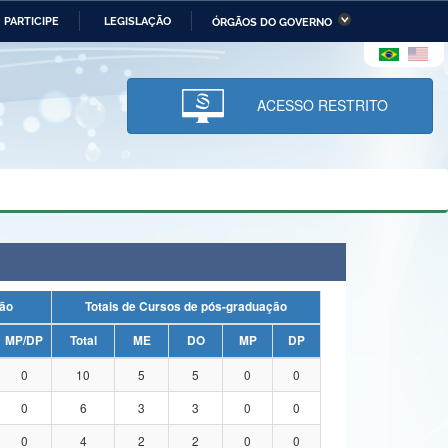
PARTICIPE
LEGISLAÇÃO
ÓRGÃOS DO GOVERNO
stério da Economia
Ministério da Infraestrutura
stério de Minas e Energia
Ministério da Ciência,
Tecnologia, Inovações e
ACESSO RESTRITO
Comunicações
tério da Mulher, da Família
Secretaria-Geral
s Direitos Humanos
lto
duação
Totais de Cursos de pós-graduação
MP/DP
Total
ME
DO
MP
DP
0
10
5
5
0
0
0
6
3
3
0
0
0
4
2
2
0
0