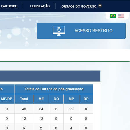
PARTICIPE
LEGISLAÇÃO
ÓRGÃOS DO GOVERNO
stério da Economia
Ministério da Infraestrutura
stério de Minas e Energia
Ministério da Ciência,
Tecnologia, Inovações e
ACESSO RESTRITO
Comunicações
tério da Mulher, da Família
Secretaria-Geral
s Direitos Humanos
lto
ação
Totais de Cursos de pós-graduação
MP/DP
Total
ME
DO
MP
DP
0
48
24
2
22
0
0
12
12
0
0
0
0
6
2
0
4
0