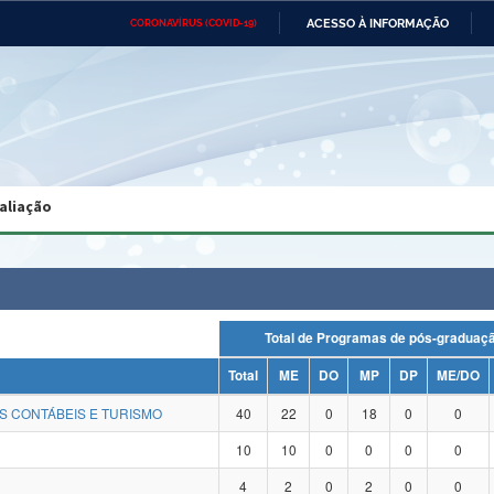
ACESSO À INFORMAÇÃO
CORONAVÍRUS (COVID-19)
Ministério da Defesa
Ministério das Relações
Mini
Exteriores
IR
PARA
O
CONTEÚDO
Ministério da Cidadania
Ministério da Saúde
Mini
Ministério do Desenvolvimento
Controladoria-Geral da União
Minis
Regional
e do
aliação
Advocacia-Geral da União
Banco Central do Brasil
Plana
Total de Programas de pós-gradu
Total
ME
DO
MP
DP
ME/DO
S CONTÁBEIS E TURISMO
40
22
0
18
0
0
10
10
0
0
0
0
4
2
0
2
0
0