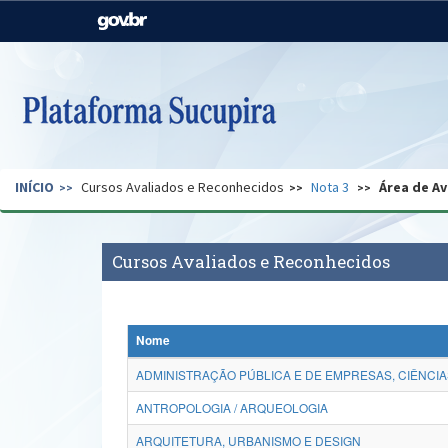
Casa Civil
Ministério da Justiça e
Segurança Pública
Ministério da Agricultura,
Ministério da Educação
Pecuária e Abastecimento
Ministério do Meio Ambiente
Ministério do Turismo
INÍCIO
Cursos Avaliados e Reconhecidos
Nota 3
Área de Av
Secretaria de Governo
Gabinete de Segurança
Institucional
Cursos Avaliados e Reconhecidos
Nome
ADMINISTRAÇÃO PÚBLICA E DE EMPRESAS, CIÊNCIA
ANTROPOLOGIA / ARQUEOLOGIA
ARQUITETURA, URBANISMO E DESIGN