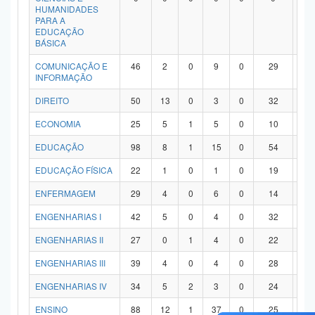
HUMANIDADES
PARA A
EDUCAÇÃO
BÁSICA
COMUNICAÇÃO E
46
2
0
9
0
29
6
INFORMAÇÃO
DIREITO
50
13
0
3
0
32
2
ECONOMIA
25
5
1
5
0
10
4
EDUCAÇÃO
98
8
1
15
0
54
2
EDUCAÇÃO FÍSICA
22
1
0
1
0
19
1
ENFERMAGEM
29
4
0
6
0
14
5
ENGENHARIAS I
42
5
0
4
0
32
1
ENGENHARIAS II
27
0
1
4
0
22
0
ENGENHARIAS III
39
4
0
4
0
28
3
ENGENHARIAS IV
34
5
2
3
0
24
0
ENSINO
88
12
1
37
0
25
1