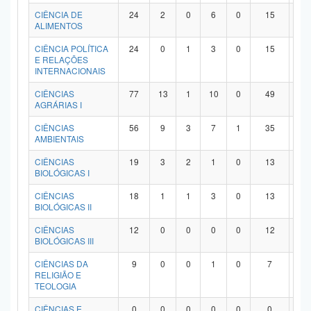
Planalto
CIÊNCIA DE
24
2
0
6
0
15
1
ALIMENTOS
CIÊNCIA POLÍTICA
24
0
1
3
0
15
5
E RELAÇÕES
INTERNACIONAIS
CIÊNCIAS
77
13
1
10
0
49
4
AGRÁRIAS I
CIÊNCIAS
56
9
3
7
1
35
1
AMBIENTAIS
CIÊNCIAS
19
3
2
1
0
13
0
BIOLÓGICAS I
CIÊNCIAS
18
1
1
3
0
13
0
BIOLÓGICAS II
CIÊNCIAS
12
0
0
0
0
12
0
BIOLÓGICAS III
CIÊNCIAS DA
9
0
0
1
0
7
1
RELIGIÃO E
TEOLOGIA
CIÊNCIAS E
0
0
0
0
0
0
0