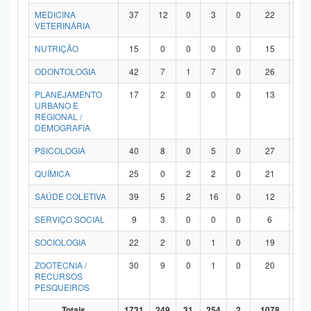
MEDICINA
37
12
0
3
0
22
0
VETERINÁRIA
NUTRIÇÃO
15
0
0
0
0
15
0
ODONTOLOGIA
42
7
1
7
0
26
1
PLANEJAMENTO
17
2
0
0
0
13
2
URBANO E
REGIONAL /
DEMOGRAFIA
PSICOLOGIA
40
8
0
5
0
27
0
QUÍMICA
25
0
2
2
0
21
0
SAÚDE COLETIVA
39
5
2
16
0
12
4
SERVIÇO SOCIAL
9
3
0
0
0
6
0
SOCIOLOGIA
22
2
0
1
0
19
0
ZOOTECNIA /
30
9
0
1
0
20
0
RECURSOS
PESQUEIROS
Totais
1731
249
31
254
2
1078
11