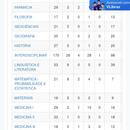
FARMÁCIA
29
3
2
1
0
21
2
FILOSOFIA
17
2
0
1
0
13
1
GEOCIÊNCIAS
21
3
0
1
0
17
0
GEOGRAFIA
35
7
0
2
0
25
1
HISTÓRIA
27
3
0
1
0
20
3
INTERDISCIPLINAR
170
26
4
28
1
98
1
LINGUÍSTICA E
53
9
0
5
0
39
0
LITERATURA
MATEMÁTICA /
21
8
2
4
0
7
0
PROBABILIDADE E
ESTATÍSTICA
MATERIAIS
16
5
0
2
0
9
0
MEDICINA I
29
2
1
10
0
16
0
MEDICINA II
23
1
0
3
0
18
1
MEDICINA III
18
0
1
3
0
12
2