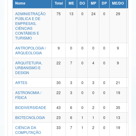
Nome
Total
ME
DO
MP
DP
ME/DO
MP/
Ministério da Ciência, Tecnologia, Inovações e Comunicações
ADMINISTRAÇÃO
75
13
0
24
0
29
9
PÚBLICA E DE
Ministério do Meio Ambiente
EMPRESAS,
CIÊNCIAS
Ministério do Turismo
CONTÁBEIS E
TURISMO
Ministério do Desenvolvimento Regional
ANTROPOLOGIA /
9
0
0
0
0
9
0
ARQUEOLOGIA
Controladoria-Geral da União
ARQUITETURA,
22
7
0
4
0
9
2
URBANISMO E
Ministério da Mulher, da Família e dos Direitos Humanos
DESIGN
Secretaria-Geral
ARTES
30
3
0
3
0
21
3
ASTRONOMIA /
22
3
0
0
0
19
0
Secretaria de Governo
FÍSICA
Gabinete de Segurança Institucional
BIODIVERSIDADE
43
6
0
2
0
35
0
Advocacia-Geral da União
BIOTECNOLOGIA
23
6
1
1
0
13
2
CIÊNCIA DA
33
7
1
2
0
19
4
Banco Central do Brasil
COMPUTAÇÃO