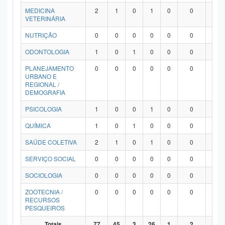
MEDICINA
2
1
0
1
0
0
0
VETERINÁRIA
NUTRIÇÃO
0
0
0
0
0
0
0
ODONTOLOGIA
1
0
1
0
0
0
0
PLANEJAMENTO
0
0
0
0
0
0
0
URBANO E
REGIONAL /
DEMOGRAFIA
PSICOLOGIA
1
0
0
1
0
0
0
QUÍMICA
1
0
1
0
0
0
0
SAÚDE COLETIVA
2
1
0
1
0
0
0
SERVIÇO SOCIAL
0
0
0
0
0
0
0
SOCIOLOGIA
0
0
0
0
0
0
0
ZOOTECNIA /
0
0
0
0
0
0
0
RECURSOS
PESQUEIROS
Totais
77
45
3
26
1
2
0