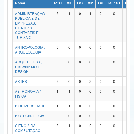
Nome
Total
ME
DO
MP
DP
ME/DO
MP/
Ministério da Ciência, Tecnologia, Inovações e Comunicações
ADMINISTRAÇÃO
2
1
0
1
0
0
0
PÚBLICA E DE
Ministério do Meio Ambiente
EMPRESAS,
CIÊNCIAS
Ministério do Turismo
CONTÁBEIS E
TURISMO
Ministério do Desenvolvimento Regional
ANTROPOLOGIA /
0
0
0
0
0
0
0
ARQUEOLOGIA
Controladoria-Geral da União
ARQUITETURA,
0
0
0
0
0
0
0
URBANISMO E
Ministério da Mulher, da Família e dos Direitos Humanos
DESIGN
Secretaria-Geral
ARTES
2
0
0
2
0
0
0
ASTRONOMIA /
1
1
0
0
0
0
0
Secretaria de Governo
FÍSICA
Gabinete de Segurança Institucional
BIODIVERSIDADE
1
1
0
0
0
0
0
Advocacia-Geral da União
BIOTECNOLOGIA
0
0
0
0
0
0
0
CIÊNCIA DA
3
1
0
2
0
0
0
Banco Central do Brasil
COMPUTAÇÃO