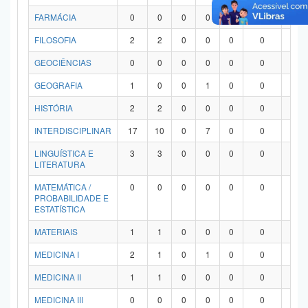
FARMÁCIA
0
0
0
0
0
0
0
FILOSOFIA
2
2
0
0
0
0
0
GEOCIÊNCIAS
0
0
0
0
0
0
0
GEOGRAFIA
1
0
0
1
0
0
0
HISTÓRIA
2
2
0
0
0
0
0
INTERDISCIPLINAR
17
10
0
7
0
0
0
LINGUÍSTICA E
3
3
0
0
0
0
0
LITERATURA
MATEMÁTICA /
0
0
0
0
0
0
0
PROBABILIDADE E
ESTATÍSTICA
MATERIAIS
1
1
0
0
0
0
0
MEDICINA I
2
1
0
1
0
0
0
MEDICINA II
1
1
0
0
0
0
0
MEDICINA III
0
0
0
0
0
0
0