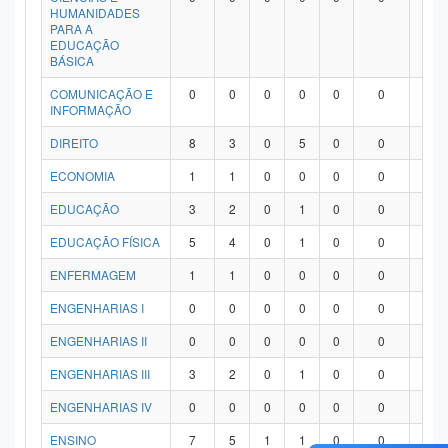
HUMANIDADES
PARA A
EDUCAÇÃO
BÁSICA
COMUNICAÇÃO E
0
0
0
0
0
0
0
INFORMAÇÃO
DIREITO
8
3
0
5
0
0
0
ECONOMIA
1
1
0
0
0
0
0
EDUCAÇÃO
3
2
0
1
0
0
0
EDUCAÇÃO FÍSICA
5
4
0
1
0
0
0
ENFERMAGEM
1
1
0
0
0
0
0
ENGENHARIAS I
0
0
0
0
0
0
0
ENGENHARIAS II
0
0
0
0
0
0
0
ENGENHARIAS III
3
2
0
1
0
0
0
ENGENHARIAS IV
0
0
0
0
0
0
0
ENSINO
7
5
1
1
0
0
0