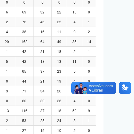
0
0
0
0
0
0
6
69
32
22
15
0
2
76
46
25
4
1
4
38
16
11
9
2
20
162
64
49
35
14
1
42
21
18
2
1
5
42
18
13
11
0
1
65
37
23
5
0
0
44
21
19
4
0
3
71
34
26
8
3
0
60
30
26
4
0
13
116
37
18
52
9
2
53
25
24
3
1
1
27
15
10
2
0