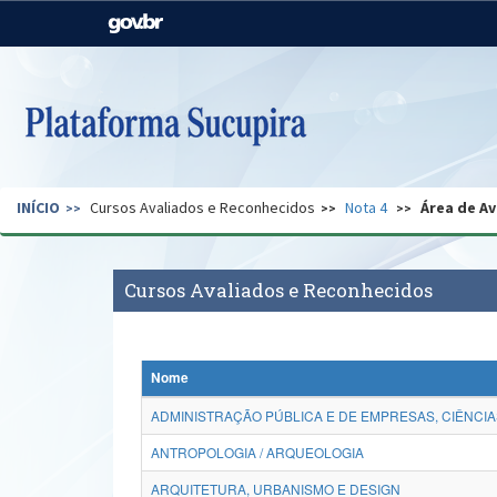
Casa Civil
Ministério da Justiça e
Segurança Pública
Ministério da Agricultura,
Ministério da Educação
Pecuária e Abastecimento
Ministério do Meio Ambiente
Ministério do Turismo
INÍCIO
Cursos Avaliados e Reconhecidos
Nota 4
Área de Av
Secretaria de Governo
Gabinete de Segurança
Institucional
Cursos Avaliados e Reconhecidos
Nome
ADMINISTRAÇÃO PÚBLICA E DE EMPRESAS, CIÊNCIA
ANTROPOLOGIA / ARQUEOLOGIA
ARQUITETURA, URBANISMO E DESIGN