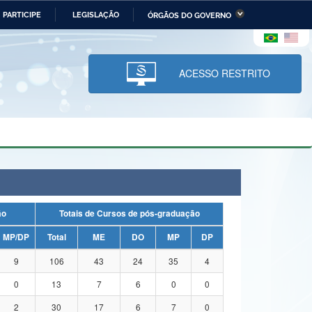
PARTICIPE
LEGISLAÇÃO
ÓRGÃOS DO GOVERNO
stério da Economia
Ministério da Infraestrutura
stério de Minas e Energia
Ministério da Ciência,
Tecnologia, Inovações e
ACESSO RESTRITO
Comunicações
tério da Mulher, da Família
Secretaria-Geral
s Direitos Humanos
lto
ação
Totais de Cursos de pós-graduação
MP/DP
Total
ME
DO
MP
DP
9
106
43
24
35
4
0
13
7
6
0
0
2
30
17
6
7
0