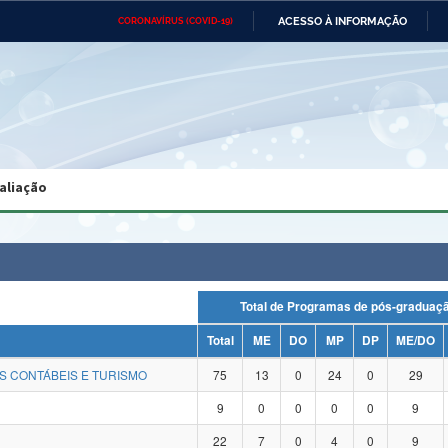
ACESSO À INFORMAÇÃO
CORONAVÍRUS (COVID-19)
Ministério da Defesa
Ministério das Relações
Mini
Exteriores
IR
PARA
O
CONTEÚDO
Ministério da Cidadania
Ministério da Saúde
Mini
Ministério do Desenvolvimento
Controladoria-Geral da União
Minis
Regional
e do
aliação
Advocacia-Geral da União
Banco Central do Brasil
Plana
Total de Programas de pós-gradu
Total
ME
DO
MP
DP
ME/DO
S CONTÁBEIS E TURISMO
75
13
0
24
0
29
9
0
0
0
0
9
22
7
0
4
0
9