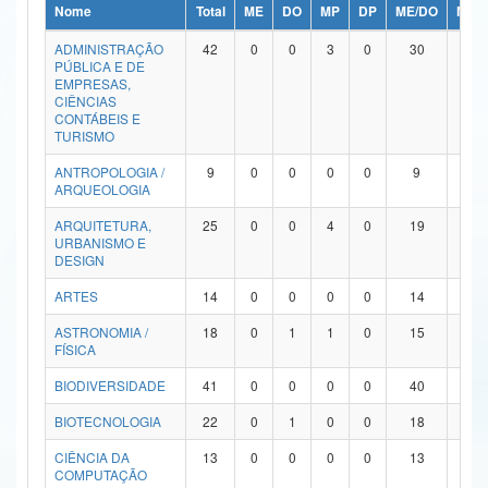
Nome
Total
ME
DO
MP
DP
ME/DO
MP/
Ministério da Ciência, Tecnologia, Inovações e Comunicações
ADMINISTRAÇÃO
42
0
0
3
0
30
9
PÚBLICA E DE
Ministério do Meio Ambiente
EMPRESAS,
CIÊNCIAS
Ministério do Turismo
CONTÁBEIS E
TURISMO
Ministério do Desenvolvimento Regional
ANTROPOLOGIA /
9
0
0
0
0
9
0
ARQUEOLOGIA
Controladoria-Geral da União
ARQUITETURA,
25
0
0
4
0
19
2
URBANISMO E
Ministério da Mulher, da Família e dos Direitos Humanos
DESIGN
Secretaria-Geral
ARTES
14
0
0
0
0
14
0
ASTRONOMIA /
18
0
1
1
0
15
1
Secretaria de Governo
FÍSICA
Gabinete de Segurança Institucional
BIODIVERSIDADE
41
0
0
0
0
40
1
Advocacia-Geral da União
BIOTECNOLOGIA
22
0
1
0
0
18
3
CIÊNCIA DA
13
0
0
0
0
13
0
Banco Central do Brasil
COMPUTAÇÃO