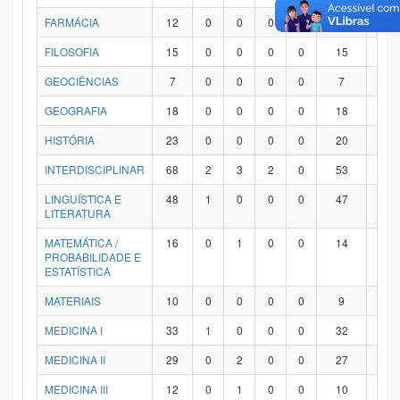
FARMÁCIA
12
0
0
0
0
12
0
FILOSOFIA
15
0
0
0
0
15
0
GEOCIÊNCIAS
7
0
0
0
0
7
0
GEOGRAFIA
18
0
0
0
0
18
0
HISTÓRIA
23
0
0
0
0
20
3
INTERDISCIPLINAR
68
2
3
2
0
53
8
LINGUÍSTICA E
48
1
0
0
0
47
0
LITERATURA
MATEMÁTICA /
16
0
1
0
0
14
1
PROBABILIDADE E
ESTATÍSTICA
MATERIAIS
10
0
0
0
0
9
1
MEDICINA I
33
1
0
0
0
32
0
MEDICINA II
29
0
2
0
0
27
0
MEDICINA III
12
0
1
0
0
10
1