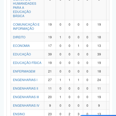
HUMANIDADES
PARA A
EDUCAÇÃO
BÁSICA
COMUNICAÇÃO E
19
0
0
0
0
19
0
INFORMAÇÃO
DIREITO
19
1
0
0
0
18
0
ECONOMIA
17
0
0
1
0
13
3
EDUCAÇÃO
39
0
0
0
0
39
0
EDUCAÇÃO FÍSICA
19
0
0
0
0
19
0
ENFERMAGEM
21
0
0
0
0
18
3
ENGENHARIAS I
27
1
1
1
0
24
0
ENGENHARIAS II
11
0
0
0
0
11
0
ENGENHARIAS III
20
1
0
0
0
19
0
ENGENHARIAS IV
9
0
0
0
0
9
0
ENSINO
23
0
2
3
0
13
5