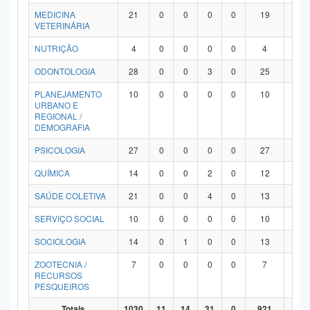
MEDICINA
21
0
0
0
0
19
2
VETERINÁRIA
NUTRIÇÃO
4
0
0
0
0
4
0
ODONTOLOGIA
28
0
0
3
0
25
0
PLANEJAMENTO
10
0
0
0
0
10
0
URBANO E
REGIONAL /
DEMOGRAFIA
PSICOLOGIA
27
0
0
0
0
27
0
QUÍMICA
14
0
0
2
0
12
0
SAÚDE COLETIVA
21
0
0
4
0
13
4
SERVIÇO SOCIAL
10
0
0
0
0
10
0
SOCIOLOGIA
14
0
1
0
0
13
0
ZOOTECNIA /
7
0
0
0
0
7
0
RECURSOS
PESQUEIROS
Totais
1030
11
14
31
0
921
53