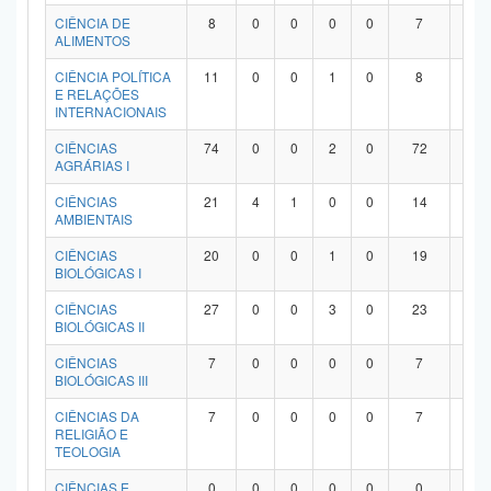
Planalto
CIÊNCIA DE
8
0
0
0
0
7
1
ALIMENTOS
CIÊNCIA POLÍTICA
11
0
0
1
0
8
2
E RELAÇÕES
INTERNACIONAIS
CIÊNCIAS
74
0
0
2
0
72
0
AGRÁRIAS I
CIÊNCIAS
21
4
1
0
0
14
2
AMBIENTAIS
CIÊNCIAS
20
0
0
1
0
19
0
BIOLÓGICAS I
CIÊNCIAS
27
0
0
3
0
23
1
BIOLÓGICAS II
CIÊNCIAS
7
0
0
0
0
7
0
BIOLÓGICAS III
CIÊNCIAS DA
7
0
0
0
0
7
0
RELIGIÃO E
TEOLOGIA
CIÊNCIAS E
0
0
0
0
0
0
0