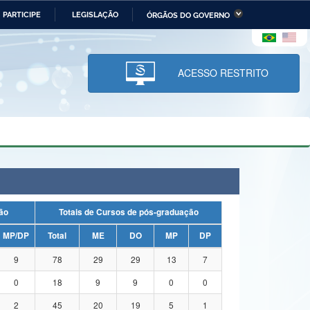
PARTICIPE
LEGISLAÇÃO
ÓRGÃOS DO GOVERNO
stério da Economia
Ministério da Infraestrutura
stério de Minas e Energia
Ministério da Ciência,
Tecnologia, Inovações e
ACESSO RESTRITO
Comunicações
tério da Mulher, da Família
Secretaria-Geral
s Direitos Humanos
lto
uação
Totais de Cursos de pós-graduação
MP/DP
Total
ME
DO
MP
DP
9
78
29
29
13
7
0
18
9
9
0
0
2
45
20
19
5
1