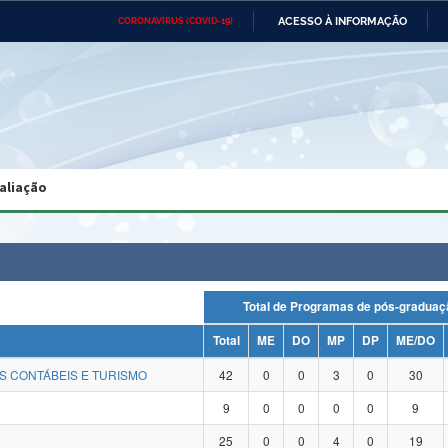
ACESSO À INFORMAÇÃO
CORONAVÍRUS (COVID-19)
Ministério da Defesa
Ministério das Relações
Mini
Exteriores
IR
PARA
O
CONTEÚDO
Ministério da Cidadania
Ministério da Saúde
Mini
Ministério do Desenvolvimento
Controladoria-Geral da União
Minis
Regional
e do
aliação
Advocacia-Geral da União
Banco Central do Brasil
Plana
Total de Programas de pós-grad
Total
ME
DO
MP
DP
ME/DO
S CONTÁBEIS E TURISMO
42
0
0
3
0
30
9
0
0
0
0
9
25
0
0
4
0
19