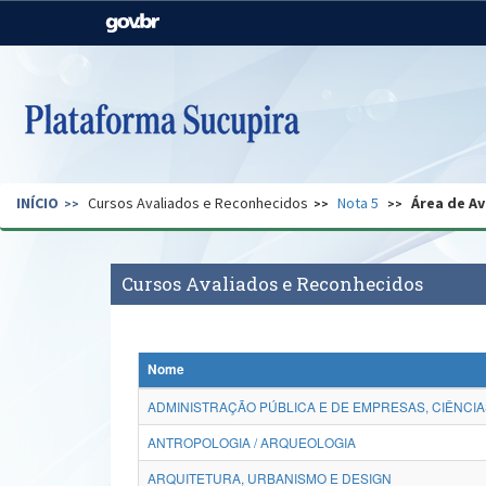
Casa Civil
Ministério da Justiça e
Segurança Pública
Ministério da Agricultura,
Ministério da Educação
Pecuária e Abastecimento
Ministério do Meio Ambiente
Ministério do Turismo
INÍCIO
Cursos Avaliados e Reconhecidos
Nota 5
Área de Av
Secretaria de Governo
Gabinete de Segurança
Institucional
Cursos Avaliados e Reconhecidos
Nome
ADMINISTRAÇÃO PÚBLICA E DE EMPRESAS, CIÊNCIA
ANTROPOLOGIA / ARQUEOLOGIA
ARQUITETURA, URBANISMO E DESIGN