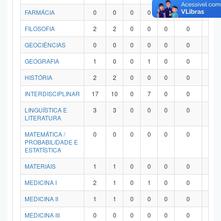
FARMÁCIA
0
0
0
0
0
0
0
FILOSOFIA
2
2
0
0
0
0
0
GEOCIÊNCIAS
0
0
0
0
0
0
0
GEOGRAFIA
1
0
0
1
0
0
0
HISTÓRIA
2
2
0
0
0
0
0
INTERDISCIPLINAR
17
10
0
7
0
0
0
LINGUÍSTICA E
3
3
0
0
0
0
0
LITERATURA
MATEMÁTICA /
0
0
0
0
0
0
0
PROBABILIDADE E
ESTATÍSTICA
MATERIAIS
1
1
0
0
0
0
0
MEDICINA I
2
1
0
1
0
0
0
MEDICINA II
1
1
0
0
0
0
0
MEDICINA III
0
0
0
0
0
0
0