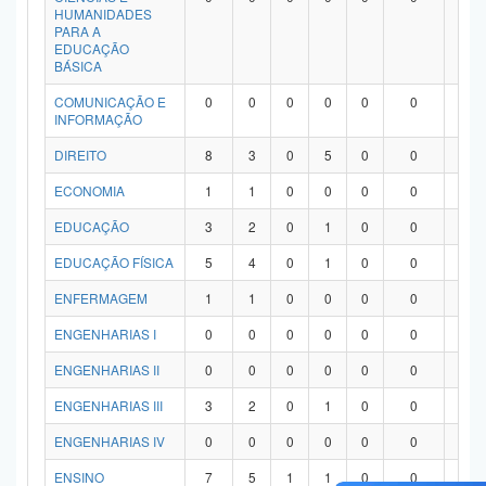
HUMANIDADES
PARA A
EDUCAÇÃO
BÁSICA
COMUNICAÇÃO E
0
0
0
0
0
0
0
INFORMAÇÃO
DIREITO
8
3
0
5
0
0
0
ECONOMIA
1
1
0
0
0
0
0
EDUCAÇÃO
3
2
0
1
0
0
0
EDUCAÇÃO FÍSICA
5
4
0
1
0
0
0
ENFERMAGEM
1
1
0
0
0
0
0
ENGENHARIAS I
0
0
0
0
0
0
0
ENGENHARIAS II
0
0
0
0
0
0
0
ENGENHARIAS III
3
2
0
1
0
0
0
ENGENHARIAS IV
0
0
0
0
0
0
0
ENSINO
7
5
1
1
0
0
0