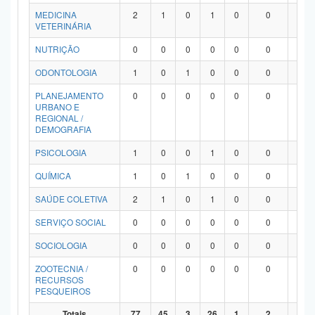
MEDICINA
2
1
0
1
0
0
0
VETERINÁRIA
NUTRIÇÃO
0
0
0
0
0
0
0
ODONTOLOGIA
1
0
1
0
0
0
0
PLANEJAMENTO
0
0
0
0
0
0
0
URBANO E
REGIONAL /
DEMOGRAFIA
PSICOLOGIA
1
0
0
1
0
0
0
QUÍMICA
1
0
1
0
0
0
0
SAÚDE COLETIVA
2
1
0
1
0
0
0
SERVIÇO SOCIAL
0
0
0
0
0
0
0
SOCIOLOGIA
0
0
0
0
0
0
0
ZOOTECNIA /
0
0
0
0
0
0
0
RECURSOS
PESQUEIROS
Totais
77
45
3
26
1
2
0