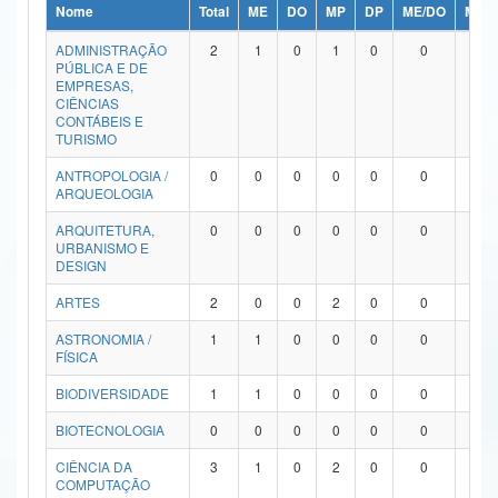
Nome
Total
ME
DO
MP
DP
ME/DO
MP/
Ministério da Ciência, Tecnologia, Inovações e Comunicações
ADMINISTRAÇÃO
2
1
0
1
0
0
0
PÚBLICA E DE
Ministério do Meio Ambiente
EMPRESAS,
CIÊNCIAS
Ministério do Turismo
CONTÁBEIS E
TURISMO
Ministério do Desenvolvimento Regional
ANTROPOLOGIA /
0
0
0
0
0
0
0
ARQUEOLOGIA
Controladoria-Geral da União
ARQUITETURA,
0
0
0
0
0
0
0
URBANISMO E
Ministério da Mulher, da Família e dos Direitos Humanos
DESIGN
Secretaria-Geral
ARTES
2
0
0
2
0
0
0
ASTRONOMIA /
1
1
0
0
0
0
0
Secretaria de Governo
FÍSICA
Gabinete de Segurança Institucional
BIODIVERSIDADE
1
1
0
0
0
0
0
Advocacia-Geral da União
BIOTECNOLOGIA
0
0
0
0
0
0
0
CIÊNCIA DA
3
1
0
2
0
0
0
Banco Central do Brasil
COMPUTAÇÃO