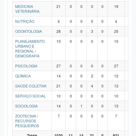
MEDICINA
21
0
0
0
0
19
2
VETERINÁRIA
NUTRIÇÃO
4
0
0
0
0
4
0
ODONTOLOGIA
28
0
0
3
0
25
0
PLANEJAMENTO
10
0
0
0
0
10
0
URBANO E
REGIONAL /
DEMOGRAFIA
PSICOLOGIA
27
0
0
0
0
27
0
QUÍMICA
14
0
0
2
0
12
0
SAÚDE COLETIVA
21
0
0
4
0
13
4
SERVIÇO SOCIAL
10
0
0
0
0
10
0
SOCIOLOGIA
14
0
1
0
0
13
0
ZOOTECNIA /
7
0
0
0
0
7
0
RECURSOS
PESQUEIROS
Totais
1030
11
14
31
0
921
53