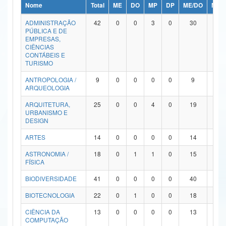
Nome
Total
ME
DO
MP
DP
ME/DO
MP/
Ministério da Ciência, Tecnologia, Inovações e Comunicações
ADMINISTRAÇÃO
42
0
0
3
0
30
9
PÚBLICA E DE
Ministério do Meio Ambiente
EMPRESAS,
CIÊNCIAS
Ministério do Turismo
CONTÁBEIS E
TURISMO
Ministério do Desenvolvimento Regional
ANTROPOLOGIA /
9
0
0
0
0
9
0
ARQUEOLOGIA
Controladoria-Geral da União
ARQUITETURA,
25
0
0
4
0
19
2
URBANISMO E
Ministério da Mulher, da Família e dos Direitos Humanos
DESIGN
Secretaria-Geral
ARTES
14
0
0
0
0
14
0
ASTRONOMIA /
18
0
1
1
0
15
1
Secretaria de Governo
FÍSICA
Gabinete de Segurança Institucional
BIODIVERSIDADE
41
0
0
0
0
40
1
Advocacia-Geral da União
BIOTECNOLOGIA
22
0
1
0
0
18
3
CIÊNCIA DA
13
0
0
0
0
13
0
Banco Central do Brasil
COMPUTAÇÃO