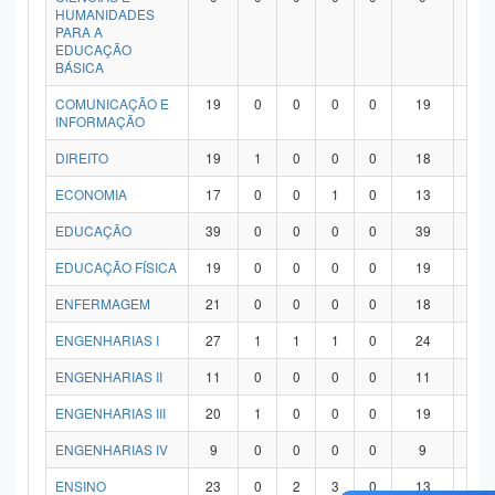
HUMANIDADES
PARA A
EDUCAÇÃO
BÁSICA
COMUNICAÇÃO E
19
0
0
0
0
19
0
INFORMAÇÃO
DIREITO
19
1
0
0
0
18
0
ECONOMIA
17
0
0
1
0
13
3
EDUCAÇÃO
39
0
0
0
0
39
0
EDUCAÇÃO FÍSICA
19
0
0
0
0
19
0
ENFERMAGEM
21
0
0
0
0
18
3
ENGENHARIAS I
27
1
1
1
0
24
0
ENGENHARIAS II
11
0
0
0
0
11
0
ENGENHARIAS III
20
1
0
0
0
19
0
ENGENHARIAS IV
9
0
0
0
0
9
0
ENSINO
23
0
2
3
0
13
5