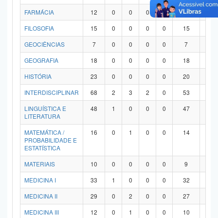
FARMÁCIA
12
0
0
0
0
12
0
FILOSOFIA
15
0
0
0
0
15
0
GEOCIÊNCIAS
7
0
0
0
0
7
0
GEOGRAFIA
18
0
0
0
0
18
0
HISTÓRIA
23
0
0
0
0
20
3
INTERDISCIPLINAR
68
2
3
2
0
53
8
LINGUÍSTICA E
48
1
0
0
0
47
0
LITERATURA
MATEMÁTICA /
16
0
1
0
0
14
1
PROBABILIDADE E
ESTATÍSTICA
MATERIAIS
10
0
0
0
0
9
1
MEDICINA I
33
1
0
0
0
32
0
MEDICINA II
29
0
2
0
0
27
0
MEDICINA III
12
0
1
0
0
10
1