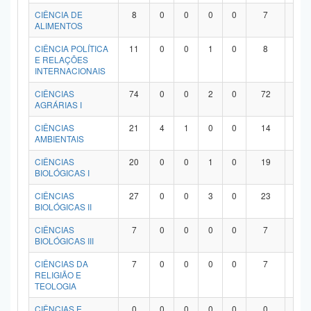
Planalto
CIÊNCIA DE
8
0
0
0
0
7
1
ALIMENTOS
CIÊNCIA POLÍTICA
11
0
0
1
0
8
2
E RELAÇÕES
INTERNACIONAIS
CIÊNCIAS
74
0
0
2
0
72
0
AGRÁRIAS I
CIÊNCIAS
21
4
1
0
0
14
2
AMBIENTAIS
CIÊNCIAS
20
0
0
1
0
19
0
BIOLÓGICAS I
CIÊNCIAS
27
0
0
3
0
23
1
BIOLÓGICAS II
CIÊNCIAS
7
0
0
0
0
7
0
BIOLÓGICAS III
CIÊNCIAS DA
7
0
0
0
0
7
0
RELIGIÃO E
TEOLOGIA
CIÊNCIAS E
0
0
0
0
0
0
0