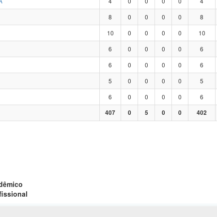
A
4
0
0
0
0
4
8
0
0
0
0
8
10
0
0
0
0
10
6
0
0
0
0
6
6
0
0
0
0
6
5
0
0
0
0
5
6
0
0
0
0
6
407
0
5
0
0
402
adêmico
fissional