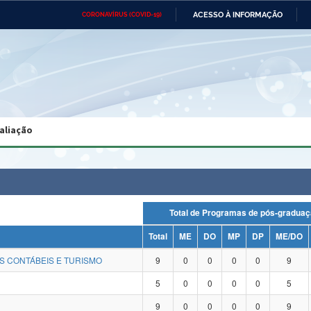
ACESSO À INFORMAÇÃO
CORONAVÍRUS (COVID-19)
Ministério da Defesa
Ministério das Relações
Mini
Exteriores
IR
PARA
O
CONTEÚDO
Ministério da Cidadania
Ministério da Saúde
Mini
Ministério do Desenvolvimento
Controladoria-Geral da União
Minis
Regional
e do
aliação
Advocacia-Geral da União
Banco Central do Brasil
Plana
Total de Programas de pós-gra
Total
ME
DO
MP
DP
ME/DO
S CONTÁBEIS E TURISMO
9
0
0
0
0
9
5
0
0
0
0
5
9
0
0
0
0
9