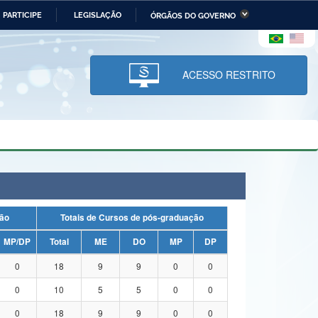
PARTICIPE
LEGISLAÇÃO
ÓRGÃOS DO GOVERNO
stério da Economia
Ministério da Infraestrutura
stério de Minas e Energia
Ministério da Ciência,
Tecnologia, Inovações e
ACESSO RESTRITO
Comunicações
tério da Mulher, da Família
Secretaria-Geral
s Direitos Humanos
lto
duação
Totais de Cursos de pós-graduação
MP/DP
Total
ME
DO
MP
DP
0
18
9
9
0
0
0
10
5
5
0
0
0
18
9
9
0
0