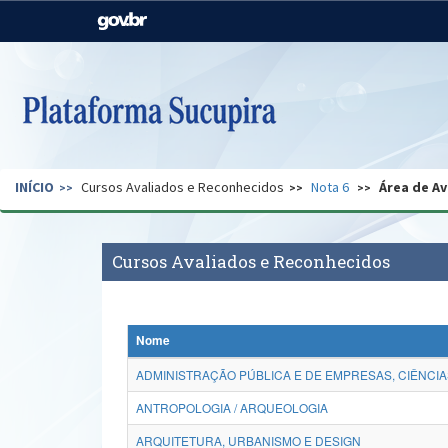
Casa Civil
Ministério da Justiça e
Segurança Pública
Ministério da Agricultura,
Ministério da Educação
Pecuária e Abastecimento
Ministério do Meio Ambiente
Ministério do Turismo
INÍCIO
Cursos Avaliados e Reconhecidos
Nota 6
Área de Av
Secretaria de Governo
Gabinete de Segurança
Institucional
Cursos Avaliados e Reconhecidos
Nome
ADMINISTRAÇÃO PÚBLICA E DE EMPRESAS, CIÊNCIA
ANTROPOLOGIA / ARQUEOLOGIA
ARQUITETURA, URBANISMO E DESIGN