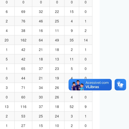
0
0
0
0
0
0
6
69
32
22
15
0
2
76
46
25
4
1
4
38
16
11
9
2
20
162
64
49
35
14
1
42
21
18
2
1
5
42
18
13
11
0
1
65
37
23
5
0
0
44
21
19
4
0
3
71
34
26
8
3
0
60
30
26
4
0
13
116
37
18
52
9
2
53
25
24
3
1
1
27
15
10
2
0