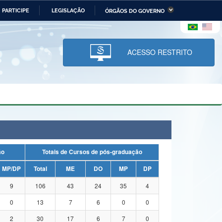
PARTICIPE
LEGISLAÇÃO
ÓRGÃOS DO GOVERNO
stério da Economia
Ministério da Infraestrutura
stério de Minas e Energia
Ministério da Ciência,
Tecnologia, Inovações e
ACESSO RESTRITO
Comunicações
tério da Mulher, da Família
Secretaria-Geral
s Direitos Humanos
lto
ação
Totais de Cursos de pós-graduação
MP/DP
Total
ME
DO
MP
DP
9
106
43
24
35
4
0
13
7
6
0
0
2
30
17
6
7
0