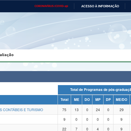
ACESSO À INFORMAÇÃO
CORONAVÍRUS (COVID-19)
Ministério da Defesa
Ministério das Relações
Mini
Exteriores
IR
PARA
O
CONTEÚDO
Ministério da Cidadania
Ministério da Saúde
Mini
Ministério do Desenvolvimento
Controladoria-Geral da União
Minis
Regional
e do
aliação
Advocacia-Geral da União
Banco Central do Brasil
Plana
Total de Programas de pós-gradu
Total
ME
DO
MP
DP
ME/DO
S CONTÁBEIS E TURISMO
75
13
0
24
0
29
9
0
0
0
0
9
22
7
0
4
0
9