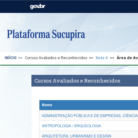
Casa Civil
Ministério da Justiça e
Segurança Pública
Ministério da Agricultura,
Ministério da Educação
Pecuária e Abastecimento
Ministério do Meio Ambiente
Ministério do Turismo
INÍCIO
Cursos Avaliados e Reconhecidos
Nota 4
Área de Av
Secretaria de Governo
Gabinete de Segurança
Institucional
Cursos Avaliados e Reconhecidos
Nome
ADMINISTRAÇÃO PÚBLICA E DE EMPRESAS, CIÊNCIA
ANTROPOLOGIA / ARQUEOLOGIA
ARQUITETURA, URBANISMO E DESIGN