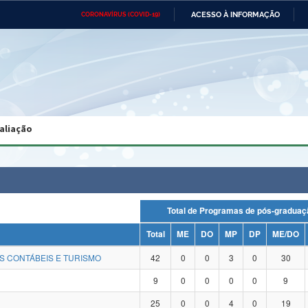
ACESSO À INFORMAÇÃO
CORONAVÍRUS (COVID-19)
Ministério da Defesa
Ministério das Relações
Mini
Exteriores
IR
PARA
O
CONTEÚDO
Ministério da Cidadania
Ministério da Saúde
Mini
Ministério do Desenvolvimento
Controladoria-Geral da União
Minis
Regional
e do
aliação
Advocacia-Geral da União
Banco Central do Brasil
Plana
Total de Programas de pós-grad
Total
ME
DO
MP
DP
ME/DO
S CONTÁBEIS E TURISMO
42
0
0
3
0
30
9
0
0
0
0
9
25
0
0
4
0
19