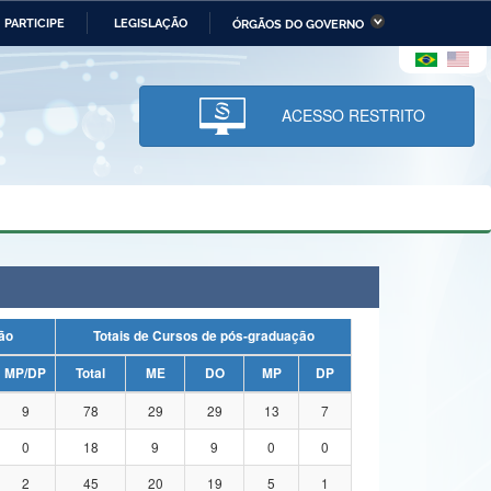
PARTICIPE
LEGISLAÇÃO
ÓRGÃOS DO GOVERNO
stério da Economia
Ministério da Infraestrutura
stério de Minas e Energia
Ministério da Ciência,
Tecnologia, Inovações e
ACESSO RESTRITO
Comunicações
tério da Mulher, da Família
Secretaria-Geral
s Direitos Humanos
lto
uação
Totais de Cursos de pós-graduação
MP/DP
Total
ME
DO
MP
DP
9
78
29
29
13
7
0
18
9
9
0
0
2
45
20
19
5
1