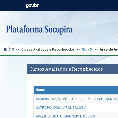
Casa Civil
Ministério da Justiça e
Segurança Pública
Ministério da Agricultura,
Ministério da Educação
Pecuária e Abastecimento
Ministério do Meio Ambiente
Ministério do Turismo
INÍCIO
Cursos Avaliados e Reconhecidos
Nota 5
Área de Av
Secretaria de Governo
Gabinete de Segurança
Institucional
Cursos Avaliados e Reconhecidos
Nome
ADMINISTRAÇÃO PÚBLICA E DE EMPRESAS, CIÊNCIA
ANTROPOLOGIA / ARQUEOLOGIA
ARQUITETURA, URBANISMO E DESIGN