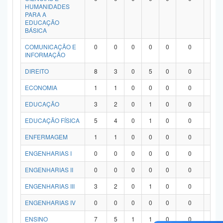
HUMANIDADES
PARA A
EDUCAÇÃO
BÁSICA
COMUNICAÇÃO E
0
0
0
0
0
0
0
INFORMAÇÃO
DIREITO
8
3
0
5
0
0
0
ECONOMIA
1
1
0
0
0
0
0
EDUCAÇÃO
3
2
0
1
0
0
0
EDUCAÇÃO FÍSICA
5
4
0
1
0
0
0
ENFERMAGEM
1
1
0
0
0
0
0
ENGENHARIAS I
0
0
0
0
0
0
0
ENGENHARIAS II
0
0
0
0
0
0
0
ENGENHARIAS III
3
2
0
1
0
0
0
ENGENHARIAS IV
0
0
0
0
0
0
0
ENSINO
7
5
1
1
0
0
0