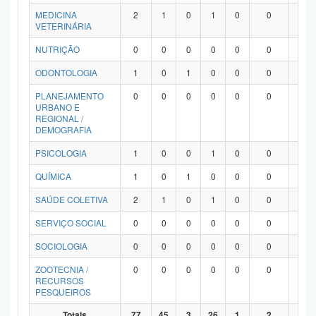
MEDICINA
2
1
0
1
0
0
0
VETERINÁRIA
NUTRIÇÃO
0
0
0
0
0
0
0
ODONTOLOGIA
1
0
1
0
0
0
0
PLANEJAMENTO
0
0
0
0
0
0
0
URBANO E
REGIONAL /
DEMOGRAFIA
PSICOLOGIA
1
0
0
1
0
0
0
QUÍMICA
1
0
1
0
0
0
0
SAÚDE COLETIVA
2
1
0
1
0
0
0
SERVIÇO SOCIAL
0
0
0
0
0
0
0
SOCIOLOGIA
0
0
0
0
0
0
0
ZOOTECNIA /
0
0
0
0
0
0
0
RECURSOS
PESQUEIROS
Totais
77
45
3
26
1
2
0