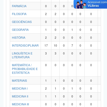
FARMÁCIA
0
0
0
0
0
0
0
FILOSOFIA
2
2
0
0
0
0
0
GEOCIÊNCIAS
0
0
0
0
0
0
0
GEOGRAFIA
1
0
0
1
0
0
0
HISTÓRIA
2
2
0
0
0
0
0
INTERDISCIPLINAR
17
10
0
7
0
0
0
LINGUÍSTICA E
3
3
0
0
0
0
0
LITERATURA
MATEMÁTICA /
0
0
0
0
0
0
0
PROBABILIDADE E
ESTATÍSTICA
MATERIAIS
1
1
0
0
0
0
0
MEDICINA I
2
1
0
1
0
0
0
MEDICINA II
1
1
0
0
0
0
0
MEDICINA III
0
0
0
0
0
0
0