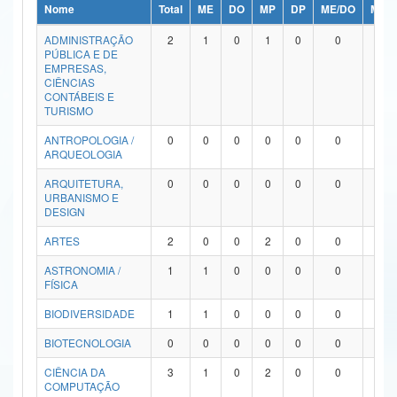
Nome
Total
ME
DO
MP
DP
ME/DO
MP/
Ministério da Ciência, Tecnologia, Inovações e Comunicações
ADMINISTRAÇÃO
2
1
0
1
0
0
0
PÚBLICA E DE
Ministério do Meio Ambiente
EMPRESAS,
CIÊNCIAS
Ministério do Turismo
CONTÁBEIS E
TURISMO
Ministério do Desenvolvimento Regional
ANTROPOLOGIA /
0
0
0
0
0
0
0
ARQUEOLOGIA
Controladoria-Geral da União
ARQUITETURA,
0
0
0
0
0
0
0
URBANISMO E
Ministério da Mulher, da Família e dos Direitos Humanos
DESIGN
Secretaria-Geral
ARTES
2
0
0
2
0
0
0
ASTRONOMIA /
1
1
0
0
0
0
0
Secretaria de Governo
FÍSICA
Gabinete de Segurança Institucional
BIODIVERSIDADE
1
1
0
0
0
0
0
Advocacia-Geral da União
BIOTECNOLOGIA
0
0
0
0
0
0
0
CIÊNCIA DA
3
1
0
2
0
0
0
Banco Central do Brasil
COMPUTAÇÃO