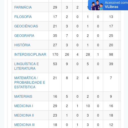
FARMÁCIA
29
3
2
1
0
21
2
FILOSOFIA
17
2
0
1
0
13
1
GEOCIÊNCIAS
21
3
0
1
0
17
0
GEOGRAFIA
35
7
0
2
0
25
1
HISTÓRIA
27
3
0
1
0
20
3
INTERDISCIPLINAR
170
26
4
28
1
98
1
LINGUÍSTICA E
53
9
0
5
0
39
0
LITERATURA
MATEMÁTICA /
21
8
2
4
0
7
0
PROBABILIDADE E
ESTATÍSTICA
MATERIAIS
16
5
0
2
0
9
0
MEDICINA I
29
2
1
10
0
16
0
MEDICINA II
23
1
0
3
0
18
1
MEDICINA III
18
0
1
3
0
12
2