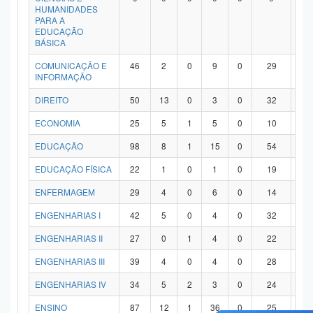
HUMANIDADES
PARA A
EDUCAÇÃO
BÁSICA
COMUNICAÇÃO E
46
2
0
9
0
29
6
INFORMAÇÃO
DIREITO
50
13
0
3
0
32
2
ECONOMIA
25
5
1
5
0
10
4
EDUCAÇÃO
98
8
1
15
0
54
2
EDUCAÇÃO FÍSICA
22
1
0
1
0
19
1
ENFERMAGEM
29
4
0
6
0
14
5
ENGENHARIAS I
42
5
0
4
0
32
1
ENGENHARIAS II
27
0
1
4
0
22
0
ENGENHARIAS III
39
4
0
4
0
28
3
ENGENHARIAS IV
34
5
2
3
0
24
0
ENSINO
87
12
1
36
0
25
1