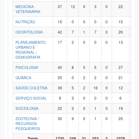
MEDICINA
37
12
0
3
0
22
0
VETERINÁRIA
NUTRIÇÃO
15
0
0
0
0
15
0
ODONTOLOGIA
42
7
1
7
0
26
1
PLANEJAMENTO
17
2
0
0
0
13
2
URBANO E
REGIONAL /
DEMOGRAFIA
PSICOLOGIA
40
8
0
5
0
27
0
QUÍMICA
25
0
2
2
0
21
0
SAÚDE COLETIVA
39
5
2
16
0
12
4
SERVIÇO SOCIAL
9
3
0
0
0
6
0
SOCIOLOGIA
22
2
0
1
0
19
0
ZOOTECNIA /
30
9
0
1
0
20
0
RECURSOS
PESQUEIROS
Totais
1730
249
31
253
2
1078
11