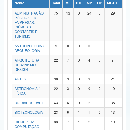
Nome
Total
ME
DO
MP
DP
ME/DO
MP/
Ministério da Ciência, Tecnologia, Inovações e Comunicações
ADMINISTRAÇÃO
75
13
0
24
0
29
9
PÚBLICA E DE
Ministério do Meio Ambiente
EMPRESAS,
CIÊNCIAS
Ministério do Turismo
CONTÁBEIS E
TURISMO
Ministério do Desenvolvimento Regional
ANTROPOLOGIA /
9
0
0
0
0
9
0
ARQUEOLOGIA
Controladoria-Geral da União
ARQUITETURA,
22
7
0
4
0
9
2
URBANISMO E
Ministério da Mulher, da Família e dos Direitos Humanos
DESIGN
Secretaria-Geral
ARTES
30
3
0
3
0
21
3
ASTRONOMIA /
22
3
0
0
0
19
0
Secretaria de Governo
FÍSICA
Gabinete de Segurança Institucional
BIODIVERSIDADE
43
6
0
2
0
35
0
Advocacia-Geral da União
BIOTECNOLOGIA
23
6
1
1
0
13
2
CIÊNCIA DA
33
7
1
2
0
19
4
Banco Central do Brasil
COMPUTAÇÃO