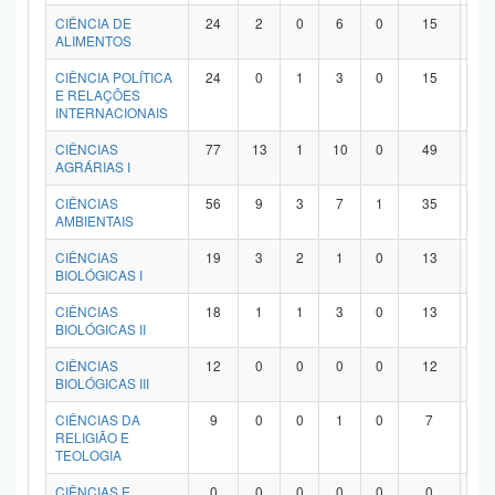
Planalto
CIÊNCIA DE
24
2
0
6
0
15
1
ALIMENTOS
CIÊNCIA POLÍTICA
24
0
1
3
0
15
5
E RELAÇÕES
INTERNACIONAIS
CIÊNCIAS
77
13
1
10
0
49
4
AGRÁRIAS I
CIÊNCIAS
56
9
3
7
1
35
1
AMBIENTAIS
CIÊNCIAS
19
3
2
1
0
13
0
BIOLÓGICAS I
CIÊNCIAS
18
1
1
3
0
13
0
BIOLÓGICAS II
CIÊNCIAS
12
0
0
0
0
12
0
BIOLÓGICAS III
CIÊNCIAS DA
9
0
0
1
0
7
1
RELIGIÃO E
TEOLOGIA
CIÊNCIAS E
0
0
0
0
0
0
0