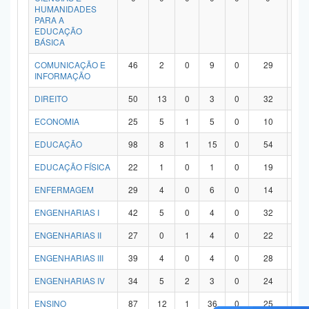
HUMANIDADES
PARA A
EDUCAÇÃO
BÁSICA
COMUNICAÇÃO E
46
2
0
9
0
29
6
INFORMAÇÃO
DIREITO
50
13
0
3
0
32
2
ECONOMIA
25
5
1
5
0
10
4
EDUCAÇÃO
98
8
1
15
0
54
2
EDUCAÇÃO FÍSICA
22
1
0
1
0
19
1
ENFERMAGEM
29
4
0
6
0
14
5
ENGENHARIAS I
42
5
0
4
0
32
1
ENGENHARIAS II
27
0
1
4
0
22
0
ENGENHARIAS III
39
4
0
4
0
28
3
ENGENHARIAS IV
34
5
2
3
0
24
0
ENSINO
87
12
1
36
0
25
1