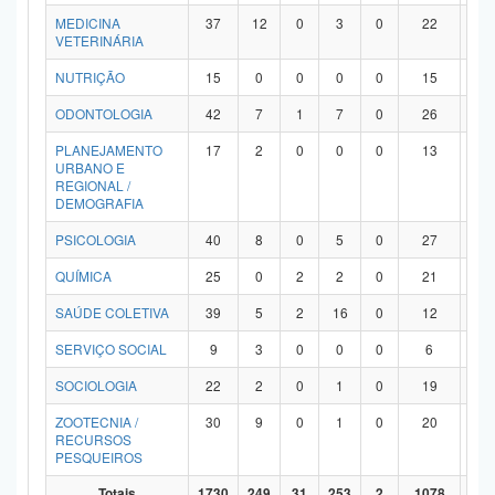
MEDICINA
37
12
0
3
0
22
0
VETERINÁRIA
NUTRIÇÃO
15
0
0
0
0
15
0
ODONTOLOGIA
42
7
1
7
0
26
1
PLANEJAMENTO
17
2
0
0
0
13
2
URBANO E
REGIONAL /
DEMOGRAFIA
PSICOLOGIA
40
8
0
5
0
27
0
QUÍMICA
25
0
2
2
0
21
0
SAÚDE COLETIVA
39
5
2
16
0
12
4
SERVIÇO SOCIAL
9
3
0
0
0
6
0
SOCIOLOGIA
22
2
0
1
0
19
0
ZOOTECNIA /
30
9
0
1
0
20
0
RECURSOS
PESQUEIROS
Totais
1730
249
31
253
2
1078
11