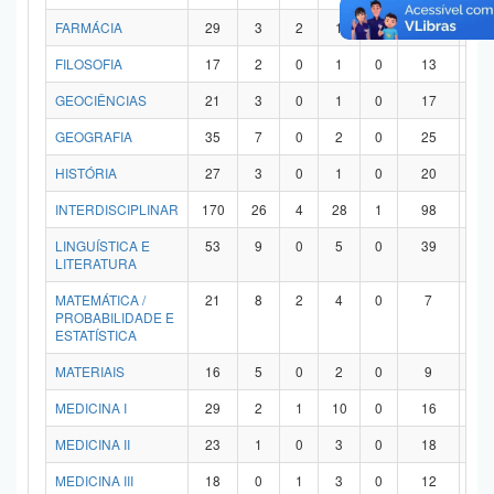
FARMÁCIA
29
3
2
1
0
21
2
FILOSOFIA
17
2
0
1
0
13
1
GEOCIÊNCIAS
21
3
0
1
0
17
0
GEOGRAFIA
35
7
0
2
0
25
1
HISTÓRIA
27
3
0
1
0
20
3
INTERDISCIPLINAR
170
26
4
28
1
98
1
LINGUÍSTICA E
53
9
0
5
0
39
0
LITERATURA
MATEMÁTICA /
21
8
2
4
0
7
0
PROBABILIDADE E
ESTATÍSTICA
MATERIAIS
16
5
0
2
0
9
0
MEDICINA I
29
2
1
10
0
16
0
MEDICINA II
23
1
0
3
0
18
1
MEDICINA III
18
0
1
3
0
12
2