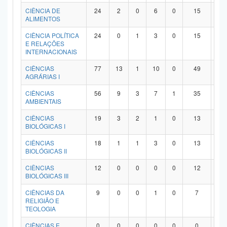
Planalto
CIÊNCIA DE
24
2
0
6
0
15
1
ALIMENTOS
CIÊNCIA POLÍTICA
24
0
1
3
0
15
5
E RELAÇÕES
INTERNACIONAIS
CIÊNCIAS
77
13
1
10
0
49
4
AGRÁRIAS I
CIÊNCIAS
56
9
3
7
1
35
1
AMBIENTAIS
CIÊNCIAS
19
3
2
1
0
13
0
BIOLÓGICAS I
CIÊNCIAS
18
1
1
3
0
13
0
BIOLÓGICAS II
CIÊNCIAS
12
0
0
0
0
12
0
BIOLÓGICAS III
CIÊNCIAS DA
9
0
0
1
0
7
1
RELIGIÃO E
TEOLOGIA
CIÊNCIAS E
0
0
0
0
0
0
0