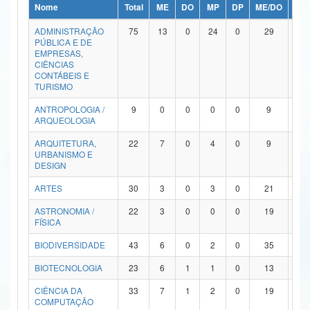
Nome
Total
ME
DO
MP
DP
ME/DO
MP/
Ministério da Ciência, Tecnologia, Inovações e Comunicações
ADMINISTRAÇÃO
75
13
0
24
0
29
9
PÚBLICA E DE
Ministério do Meio Ambiente
EMPRESAS,
CIÊNCIAS
Ministério do Turismo
CONTÁBEIS E
TURISMO
Ministério do Desenvolvimento Regional
ANTROPOLOGIA /
9
0
0
0
0
9
0
ARQUEOLOGIA
Controladoria-Geral da União
ARQUITETURA,
22
7
0
4
0
9
2
URBANISMO E
Ministério da Mulher, da Família e dos Direitos Humanos
DESIGN
Secretaria-Geral
ARTES
30
3
0
3
0
21
3
ASTRONOMIA /
22
3
0
0
0
19
0
Secretaria de Governo
FÍSICA
Gabinete de Segurança Institucional
BIODIVERSIDADE
43
6
0
2
0
35
0
Advocacia-Geral da União
BIOTECNOLOGIA
23
6
1
1
0
13
2
CIÊNCIA DA
33
7
1
2
0
19
4
Banco Central do Brasil
COMPUTAÇÃO