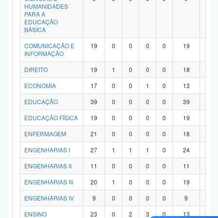
HUMANIDADES
PARA A
EDUCAÇÃO
BÁSICA
COMUNICAÇÃO E
19
0
0
0
0
19
0
INFORMAÇÃO
DIREITO
19
1
0
0
0
18
0
ECONOMIA
17
0
0
1
0
13
3
EDUCAÇÃO
39
0
0
0
0
39
0
EDUCAÇÃO FÍSICA
19
0
0
0
0
19
0
ENFERMAGEM
21
0
0
0
0
18
3
ENGENHARIAS I
27
1
1
1
0
24
0
ENGENHARIAS II
11
0
0
0
0
11
0
ENGENHARIAS III
20
1
0
0
0
19
0
ENGENHARIAS IV
9
0
0
0
0
9
0
ENSINO
23
0
2
3
0
13
5