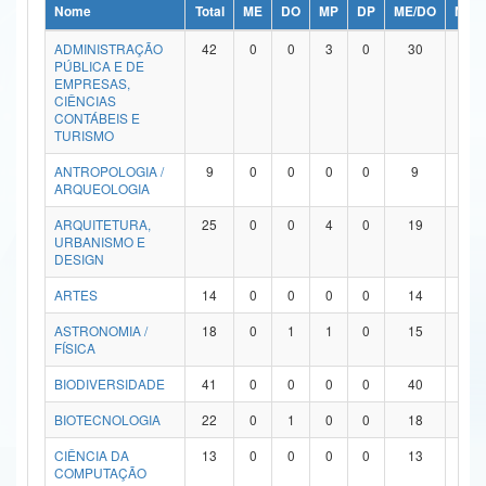
Nome
Total
ME
DO
MP
DP
ME/DO
MP/
Ministério da Ciência, Tecnologia, Inovações e Comunicações
ADMINISTRAÇÃO
42
0
0
3
0
30
9
PÚBLICA E DE
Ministério do Meio Ambiente
EMPRESAS,
CIÊNCIAS
Ministério do Turismo
CONTÁBEIS E
TURISMO
Ministério do Desenvolvimento Regional
ANTROPOLOGIA /
9
0
0
0
0
9
0
ARQUEOLOGIA
Controladoria-Geral da União
ARQUITETURA,
25
0
0
4
0
19
2
URBANISMO E
Ministério da Mulher, da Família e dos Direitos Humanos
DESIGN
Secretaria-Geral
ARTES
14
0
0
0
0
14
0
ASTRONOMIA /
18
0
1
1
0
15
1
Secretaria de Governo
FÍSICA
Gabinete de Segurança Institucional
BIODIVERSIDADE
41
0
0
0
0
40
1
Advocacia-Geral da União
BIOTECNOLOGIA
22
0
1
0
0
18
3
CIÊNCIA DA
13
0
0
0
0
13
0
Banco Central do Brasil
COMPUTAÇÃO