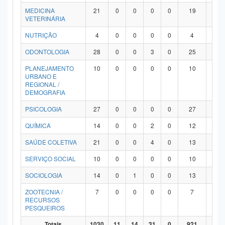
MEDICINA
21
0
0
0
0
19
2
VETERINÁRIA
NUTRIÇÃO
4
0
0
0
0
4
0
ODONTOLOGIA
28
0
0
3
0
25
0
PLANEJAMENTO
10
0
0
0
0
10
0
URBANO E
REGIONAL /
DEMOGRAFIA
PSICOLOGIA
27
0
0
0
0
27
0
QUÍMICA
14
0
0
2
0
12
0
SAÚDE COLETIVA
21
0
0
4
0
13
4
SERVIÇO SOCIAL
10
0
0
0
0
10
0
SOCIOLOGIA
14
0
1
0
0
13
0
ZOOTECNIA /
7
0
0
0
0
7
0
RECURSOS
PESQUEIROS
Totais
1030
11
14
31
0
921
53