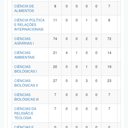
Planalto
CIÊNCIA DE
8
0
0
0
0
7
1
ALIMENTOS
CIÊNCIA POLÍTICA
11
0
0
1
0
8
2
E RELAÇÕES
INTERNACIONAIS
CIÊNCIAS
74
0
0
2
0
72
0
AGRÁRIAS I
CIÊNCIAS
21
4
1
0
0
14
2
AMBIENTAIS
CIÊNCIAS
20
0
0
1
0
19
0
BIOLÓGICAS I
CIÊNCIAS
27
0
0
3
0
23
1
BIOLÓGICAS II
CIÊNCIAS
7
0
0
0
0
7
0
BIOLÓGICAS III
CIÊNCIAS DA
7
0
0
0
0
7
0
RELIGIÃO E
TEOLOGIA
CIÊNCIAS E
0
0
0
0
0
0
0