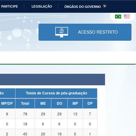
PARTICIPE
LEGISLAÇÃO
ÓRGÃOS DO GOVERNO
stério da Economia
Ministério da Infraestrutura
stério de Minas e Energia
Ministério da Ciência,
Tecnologia, Inovações e
ACESSO RESTRITO
Comunicações
tério da Mulher, da Família
Secretaria-Geral
s Direitos Humanos
lto
uação
Totais de Cursos de pós-graduação
MP/DP
Total
ME
DO
MP
DP
9
78
29
29
13
7
0
18
9
9
0
0
2
45
20
19
5
1