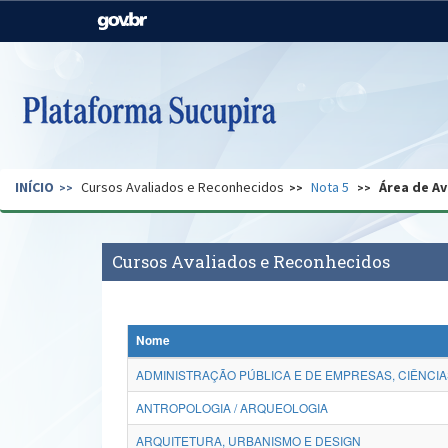
Casa Civil
Ministério da Justiça e
Segurança Pública
Ministério da Agricultura,
Ministério da Educação
Pecuária e Abastecimento
Ministério do Meio Ambiente
Ministério do Turismo
INÍCIO
Cursos Avaliados e Reconhecidos
Nota 5
Área de Av
Secretaria de Governo
Gabinete de Segurança
Institucional
Cursos Avaliados e Reconhecidos
Nome
ADMINISTRAÇÃO PÚBLICA E DE EMPRESAS, CIÊNCIA
ANTROPOLOGIA / ARQUEOLOGIA
ARQUITETURA, URBANISMO E DESIGN