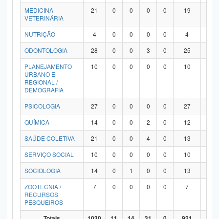
MEDICINA
21
0
0
0
0
19
2
VETERINÁRIA
NUTRIÇÃO
4
0
0
0
0
4
0
ODONTOLOGIA
28
0
0
3
0
25
0
PLANEJAMENTO
10
0
0
0
0
10
0
URBANO E
REGIONAL /
DEMOGRAFIA
PSICOLOGIA
27
0
0
0
0
27
0
QUÍMICA
14
0
0
2
0
12
0
SAÚDE COLETIVA
21
0
0
4
0
13
4
SERVIÇO SOCIAL
10
0
0
0
0
10
0
SOCIOLOGIA
14
0
1
0
0
13
0
ZOOTECNIA /
7
0
0
0
0
7
0
RECURSOS
PESQUEIROS
Totais
1030
11
14
31
0
921
53