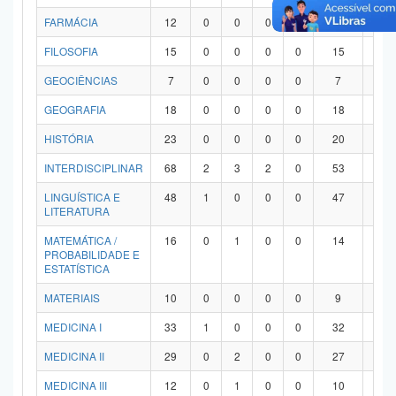
FARMÁCIA
12
0
0
0
0
12
0
FILOSOFIA
15
0
0
0
0
15
0
GEOCIÊNCIAS
7
0
0
0
0
7
0
GEOGRAFIA
18
0
0
0
0
18
0
HISTÓRIA
23
0
0
0
0
20
3
INTERDISCIPLINAR
68
2
3
2
0
53
8
LINGUÍSTICA E
48
1
0
0
0
47
0
LITERATURA
MATEMÁTICA /
16
0
1
0
0
14
1
PROBABILIDADE E
ESTATÍSTICA
MATERIAIS
10
0
0
0
0
9
1
MEDICINA I
33
1
0
0
0
32
0
MEDICINA II
29
0
2
0
0
27
0
MEDICINA III
12
0
1
0
0
10
1