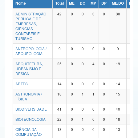
Nome
Total
ME
DO
MP
DP
ME/DO
MP/
Ministério da Ciência, Tecnologia, Inovações e Comunicações
ADMINISTRAÇÃO
42
0
0
3
0
30
9
PÚBLICA E DE
Ministério do Meio Ambiente
EMPRESAS,
CIÊNCIAS
Ministério do Turismo
CONTÁBEIS E
TURISMO
Ministério do Desenvolvimento Regional
ANTROPOLOGIA /
9
0
0
0
0
9
0
ARQUEOLOGIA
Controladoria-Geral da União
ARQUITETURA,
25
0
0
4
0
19
2
URBANISMO E
Ministério da Mulher, da Família e dos Direitos Humanos
DESIGN
Secretaria-Geral
ARTES
14
0
0
0
0
14
0
ASTRONOMIA /
18
0
1
1
0
15
1
Secretaria de Governo
FÍSICA
Gabinete de Segurança Institucional
BIODIVERSIDADE
41
0
0
0
0
40
1
Advocacia-Geral da União
BIOTECNOLOGIA
22
0
1
0
0
18
3
CIÊNCIA DA
13
0
0
0
0
13
0
Banco Central do Brasil
COMPUTAÇÃO