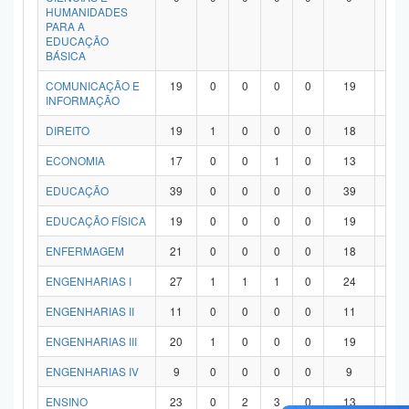
HUMANIDADES
PARA A
EDUCAÇÃO
BÁSICA
COMUNICAÇÃO E
19
0
0
0
0
19
0
INFORMAÇÃO
DIREITO
19
1
0
0
0
18
0
ECONOMIA
17
0
0
1
0
13
3
EDUCAÇÃO
39
0
0
0
0
39
0
EDUCAÇÃO FÍSICA
19
0
0
0
0
19
0
ENFERMAGEM
21
0
0
0
0
18
3
ENGENHARIAS I
27
1
1
1
0
24
0
ENGENHARIAS II
11
0
0
0
0
11
0
ENGENHARIAS III
20
1
0
0
0
19
0
ENGENHARIAS IV
9
0
0
0
0
9
0
ENSINO
23
0
2
3
0
13
5