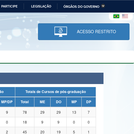
PARTICIPE
LEGISLAÇÃO
ÓRGÃOS DO GOVERNO
stério da Economia
Ministério da Infraestrutura
stério de Minas e Energia
Ministério da Ciência,
Tecnologia, Inovações e
ACESSO RESTRITO
Comunicações
tério da Mulher, da Família
Secretaria-Geral
s Direitos Humanos
lto
uação
Totais de Cursos de pós-graduação
MP/DP
Total
ME
DO
MP
DP
9
78
29
29
13
7
0
18
9
9
0
0
2
45
20
19
5
1