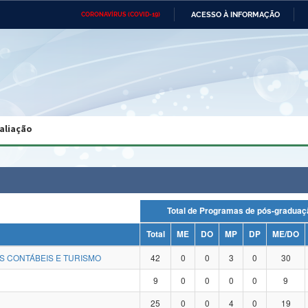
ACESSO À INFORMAÇÃO
CORONAVÍRUS (COVID-19)
Ministério da Defesa
Ministério das Relações
Mini
Exteriores
IR
PARA
O
CONTEÚDO
Ministério da Cidadania
Ministério da Saúde
Mini
Ministério do Desenvolvimento
Controladoria-Geral da União
Minis
Regional
e do
aliação
Advocacia-Geral da União
Banco Central do Brasil
Plana
Total de Programas de pós-grad
Total
ME
DO
MP
DP
ME/DO
S CONTÁBEIS E TURISMO
42
0
0
3
0
30
9
0
0
0
0
9
25
0
0
4
0
19