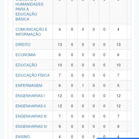
HUMANIDADES
PARA A
EDUCAÇÃO
BÁSICA
COMUNICAÇÃO E
4
0
0
0
0
4
0
INFORMAÇÃO
DIREITO
13
0
0
0
0
13
0
ECONOMIA
6
0
0
0
0
6
0
EDUCAÇÃO
10
0
0
0
0
10
0
EDUCAÇÃO FÍSICA
7
0
0
0
0
7
0
ENFERMAGEM
6
0
1
0
0
5
0
ENGENHARIAS I
12
0
0
0
0
12
0
ENGENHARIAS II
12
0
0
0
0
12
0
ENGENHARIAS III
7
0
0
0
0
7
0
ENGENHARIAS IV
9
0
0
0
0
9
0
ENSINO
4
0
0
0
0
4
0