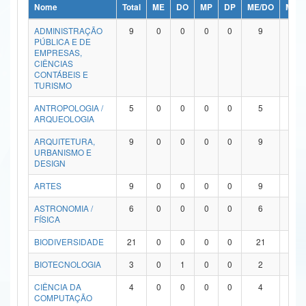
Nome
Total
ME
DO
MP
DP
ME/DO
MP/
Ministério da Ciência, Tecnologia, Inovações e Comunicações
ADMINISTRAÇÃO
9
0
0
0
0
9
0
PÚBLICA E DE
Ministério do Meio Ambiente
EMPRESAS,
CIÊNCIAS
Ministério do Turismo
CONTÁBEIS E
TURISMO
Ministério do Desenvolvimento Regional
ANTROPOLOGIA /
5
0
0
0
0
5
0
ARQUEOLOGIA
Controladoria-Geral da União
ARQUITETURA,
9
0
0
0
0
9
0
URBANISMO E
Ministério da Mulher, da Família e dos Direitos Humanos
DESIGN
Secretaria-Geral
ARTES
9
0
0
0
0
9
0
ASTRONOMIA /
6
0
0
0
0
6
0
Secretaria de Governo
FÍSICA
Gabinete de Segurança Institucional
BIODIVERSIDADE
21
0
0
0
0
21
0
Advocacia-Geral da União
BIOTECNOLOGIA
3
0
1
0
0
2
0
CIÊNCIA DA
4
0
0
0
0
4
0
Banco Central do Brasil
COMPUTAÇÃO