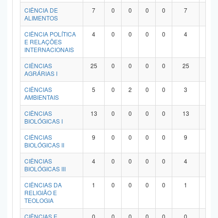
Planalto
CIÊNCIA DE
7
0
0
0
0
7
0
ALIMENTOS
CIÊNCIA POLÍTICA
4
0
0
0
0
4
0
E RELAÇÕES
INTERNACIONAIS
CIÊNCIAS
25
0
0
0
0
25
0
AGRÁRIAS I
CIÊNCIAS
5
0
2
0
0
3
0
AMBIENTAIS
CIÊNCIAS
13
0
0
0
0
13
0
BIOLÓGICAS I
CIÊNCIAS
9
0
0
0
0
9
0
BIOLÓGICAS II
CIÊNCIAS
4
0
0
0
0
4
0
BIOLÓGICAS III
CIÊNCIAS DA
1
0
0
0
0
1
0
RELIGIÃO E
TEOLOGIA
CIÊNCIAS E
0
0
0
0
0
0
0