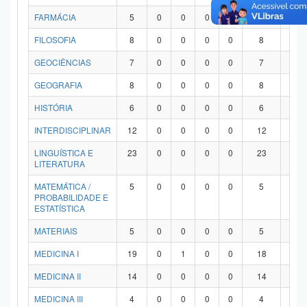
FARMÁCIA
5
0
0
0
0
5
0
FILOSOFIA
8
0
0
0
0
8
0
GEOCIÊNCIAS
7
0
0
0
0
7
0
GEOGRAFIA
8
0
0
0
0
8
0
HISTÓRIA
6
0
0
0
0
6
0
INTERDISCIPLINAR
12
0
0
0
0
12
0
LINGUÍSTICA E
23
0
0
0
0
23
0
LITERATURA
MATEMÁTICA /
5
0
0
0
0
5
0
PROBABILIDADE E
ESTATÍSTICA
MATERIAIS
5
0
0
0
0
5
0
MEDICINA I
19
0
1
0
0
18
0
MEDICINA II
14
0
0
0
0
14
0
MEDICINA III
4
0
0
0
0
4
0