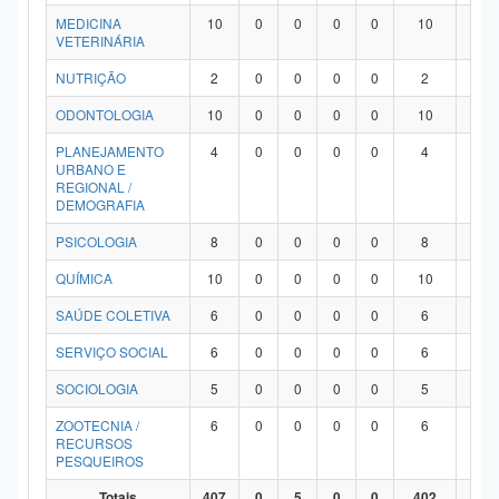
MEDICINA
10
0
0
0
0
10
0
VETERINÁRIA
NUTRIÇÃO
2
0
0
0
0
2
0
ODONTOLOGIA
10
0
0
0
0
10
0
PLANEJAMENTO
4
0
0
0
0
4
0
URBANO E
REGIONAL /
DEMOGRAFIA
PSICOLOGIA
8
0
0
0
0
8
0
QUÍMICA
10
0
0
0
0
10
0
SAÚDE COLETIVA
6
0
0
0
0
6
0
SERVIÇO SOCIAL
6
0
0
0
0
6
0
SOCIOLOGIA
5
0
0
0
0
5
0
ZOOTECNIA /
6
0
0
0
0
6
0
RECURSOS
PESQUEIROS
Totais
407
0
5
0
0
402
0