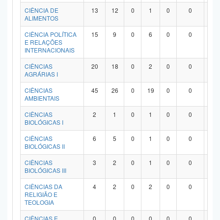
Planalto
CIÊNCIA DE
13
12
0
1
0
0
0
ALIMENTOS
CIÊNCIA POLÍTICA
15
9
0
6
0
0
0
E RELAÇÕES
INTERNACIONAIS
CIÊNCIAS
20
18
0
2
0
0
0
AGRÁRIAS I
CIÊNCIAS
45
26
0
19
0
0
0
AMBIENTAIS
CIÊNCIAS
2
1
0
1
0
0
0
BIOLÓGICAS I
CIÊNCIAS
6
5
0
1
0
0
0
BIOLÓGICAS II
CIÊNCIAS
3
2
0
1
0
0
0
BIOLÓGICAS III
CIÊNCIAS DA
4
2
0
2
0
0
0
RELIGIÃO E
TEOLOGIA
CIÊNCIAS E
0
0
0
0
0
0
0