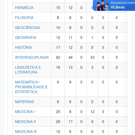
FARMÁCIA
15
12
0
3
0
0
0
FILOSOFIA
8
8
0
0
0
0
0
GEOCIÊNCIAS
10
8
0
2
0
0
0
GEOGRAFIA
12
11
0
1
0
0
0
HISTÓRIA
17
12
0
5
0
0
0
INTERDISCIPLINAR
82
49
0
33
0
0
0
LINGUÍSTICA E
16
13
0
3
0
0
0
LITERATURA
MATEMÁTICA /
9
9
0
0
0
0
0
PROBABILIDADE E
ESTATÍSTICA
MATERIAIS
8
6
0
2
0
0
0
MEDICINA I
20
8
0
12
0
0
0
MEDICINA II
26
17
0
9
0
0
0
MEDICINA III
12
6
0
6
0
0
0