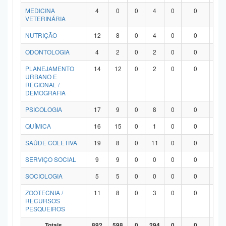
MEDICINA
4
0
0
4
0
0
0
VETERINÁRIA
NUTRIÇÃO
12
8
0
4
0
0
0
ODONTOLOGIA
4
2
0
2
0
0
0
PLANEJAMENTO
14
12
0
2
0
0
0
URBANO E
REGIONAL /
DEMOGRAFIA
PSICOLOGIA
17
9
0
8
0
0
0
QUÍMICA
16
15
0
1
0
0
0
SAÚDE COLETIVA
19
8
0
11
0
0
0
SERVIÇO SOCIAL
9
9
0
0
0
0
0
SOCIOLOGIA
5
5
0
0
0
0
0
ZOOTECNIA /
11
8
0
3
0
0
0
RECURSOS
PESQUEIROS
Totais
892
598
0
294
0
0
0