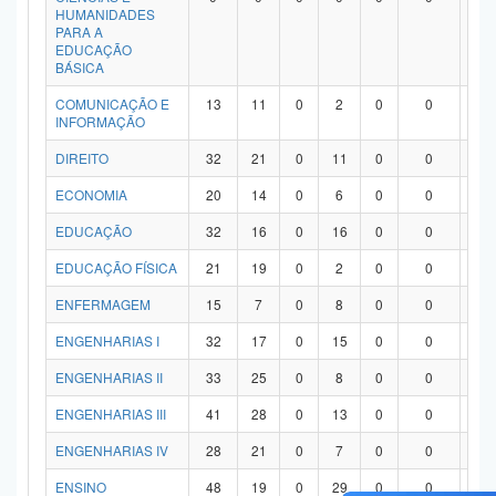
HUMANIDADES
PARA A
EDUCAÇÃO
BÁSICA
COMUNICAÇÃO E
13
11
0
2
0
0
0
INFORMAÇÃO
DIREITO
32
21
0
11
0
0
0
ECONOMIA
20
14
0
6
0
0
0
EDUCAÇÃO
32
16
0
16
0
0
0
EDUCAÇÃO FÍSICA
21
19
0
2
0
0
0
ENFERMAGEM
15
7
0
8
0
0
0
ENGENHARIAS I
32
17
0
15
0
0
0
ENGENHARIAS II
33
25
0
8
0
0
0
ENGENHARIAS III
41
28
0
13
0
0
0
ENGENHARIAS IV
28
21
0
7
0
0
0
ENSINO
48
19
0
29
0
0
0