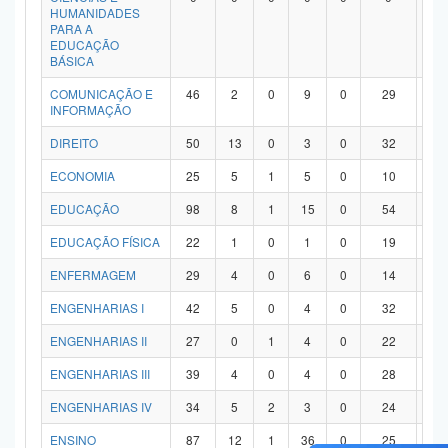
HUMANIDADES
PARA A
EDUCAÇÃO
BÁSICA
COMUNICAÇÃO E
46
2
0
9
0
29
6
INFORMAÇÃO
DIREITO
50
13
0
3
0
32
2
ECONOMIA
25
5
1
5
0
10
4
EDUCAÇÃO
98
8
1
15
0
54
2
EDUCAÇÃO FÍSICA
22
1
0
1
0
19
1
ENFERMAGEM
29
4
0
6
0
14
5
ENGENHARIAS I
42
5
0
4
0
32
1
ENGENHARIAS II
27
0
1
4
0
22
0
ENGENHARIAS III
39
4
0
4
0
28
3
ENGENHARIAS IV
34
5
2
3
0
24
0
ENSINO
87
12
1
36
0
25
1