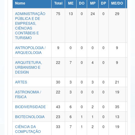
Nome
Total
ME
DO
MP
DP
ME/DO
MP/
Ministério da Ciência, Tecnologia, Inovações e Comunicações
ADMINISTRAÇÃO
75
13
0
24
0
29
9
PÚBLICA E DE
Ministério do Meio Ambiente
EMPRESAS,
CIÊNCIAS
Ministério do Turismo
CONTÁBEIS E
TURISMO
Ministério do Desenvolvimento Regional
ANTROPOLOGIA /
9
0
0
0
0
9
0
ARQUEOLOGIA
Controladoria-Geral da União
ARQUITETURA,
22
7
0
4
0
9
2
URBANISMO E
Ministério da Mulher, da Família e dos Direitos Humanos
DESIGN
Secretaria-Geral
ARTES
30
3
0
3
0
21
3
ASTRONOMIA /
22
3
0
0
0
19
0
Secretaria de Governo
FÍSICA
Gabinete de Segurança Institucional
BIODIVERSIDADE
43
6
0
2
0
35
0
Advocacia-Geral da União
BIOTECNOLOGIA
23
6
1
1
0
13
2
CIÊNCIA DA
33
7
1
2
0
19
4
Banco Central do Brasil
COMPUTAÇÃO