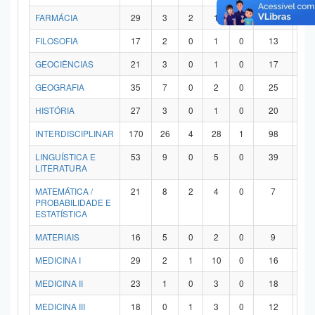
FARMÁCIA
29
3
2
1
0
21
2
FILOSOFIA
17
2
0
1
0
13
1
GEOCIÊNCIAS
21
3
0
1
0
17
0
GEOGRAFIA
35
7
0
2
0
25
1
HISTÓRIA
27
3
0
1
0
20
3
INTERDISCIPLINAR
170
26
4
28
1
98
1
LINGUÍSTICA E
53
9
0
5
0
39
0
LITERATURA
MATEMÁTICA /
21
8
2
4
0
7
0
PROBABILIDADE E
ESTATÍSTICA
MATERIAIS
16
5
0
2
0
9
0
MEDICINA I
29
2
1
10
0
16
0
MEDICINA II
23
1
0
3
0
18
1
MEDICINA III
18
0
1
3
0
12
2