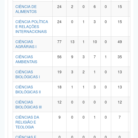
Planalto
CIÊNCIA DE
24
2
0
6
0
15
1
ALIMENTOS
CIÊNCIA POLÍTICA
24
0
1
3
0
15
5
E RELAÇÕES
INTERNACIONAIS
CIÊNCIAS
77
13
1
10
0
49
4
AGRÁRIAS I
CIÊNCIAS
56
9
3
7
1
35
1
AMBIENTAIS
CIÊNCIAS
19
3
2
1
0
13
0
BIOLÓGICAS I
CIÊNCIAS
18
1
1
3
0
13
0
BIOLÓGICAS II
CIÊNCIAS
12
0
0
0
0
12
0
BIOLÓGICAS III
CIÊNCIAS DA
9
0
0
1
0
7
1
RELIGIÃO E
TEOLOGIA
CIÊNCIAS E
0
0
0
0
0
0
0