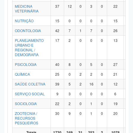
MEDICINA
37
12
0
3
0
22
0
VETERINÁRIA
NUTRIÇÃO
15
0
0
0
0
15
0
ODONTOLOGIA
42
7
1
7
0
26
1
PLANEJAMENTO
17
2
0
0
0
13
2
URBANO E
REGIONAL /
DEMOGRAFIA
PSICOLOGIA
40
8
0
5
0
27
0
QUÍMICA
25
0
2
2
0
21
0
SAÚDE COLETIVA
39
5
2
16
0
12
4
SERVIÇO SOCIAL
9
3
0
0
0
6
0
SOCIOLOGIA
22
2
0
1
0
19
0
ZOOTECNIA /
30
9
0
1
0
20
0
RECURSOS
PESQUEIROS
Totais
1730
249
31
253
2
1078
11