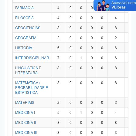
FARMÁCIA
4
0
0
0
0
4
0
FILOSOFIA
4
0
0
0
0
4
0
GEOCIÊNCIAS
8
0
0
0
0
8
0
GEOGRAFIA
2
0
0
0
0
2
0
HISTÓRIA
6
0
0
0
0
6
0
INTERDISCIPLINAR
7
0
1
0
0
6
0
LINGUÍSTICA E
8
0
0
0
0
8
0
LITERATURA
MATEMÁTICA /
8
0
0
0
0
8
0
PROBABILIDADE E
ESTATÍSTICA
MATERIAIS
2
0
0
0
0
2
0
MEDICINA I
5
0
1
0
0
4
0
MEDICINA II
8
0
0
0
0
8
0
MEDICINA III
3
0
0
0
0
3
0