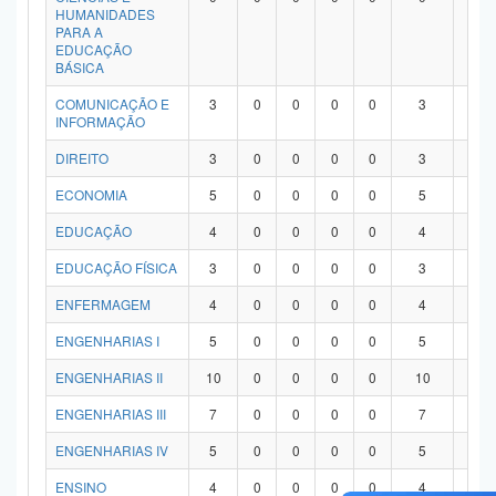
HUMANIDADES
PARA A
EDUCAÇÃO
BÁSICA
COMUNICAÇÃO E
3
0
0
0
0
3
0
INFORMAÇÃO
DIREITO
3
0
0
0
0
3
0
ECONOMIA
5
0
0
0
0
5
0
EDUCAÇÃO
4
0
0
0
0
4
0
EDUCAÇÃO FÍSICA
3
0
0
0
0
3
0
ENFERMAGEM
4
0
0
0
0
4
0
ENGENHARIAS I
5
0
0
0
0
5
0
ENGENHARIAS II
10
0
0
0
0
10
0
ENGENHARIAS III
7
0
0
0
0
7
0
ENGENHARIAS IV
5
0
0
0
0
5
0
ENSINO
4
0
0
0
0
4
0