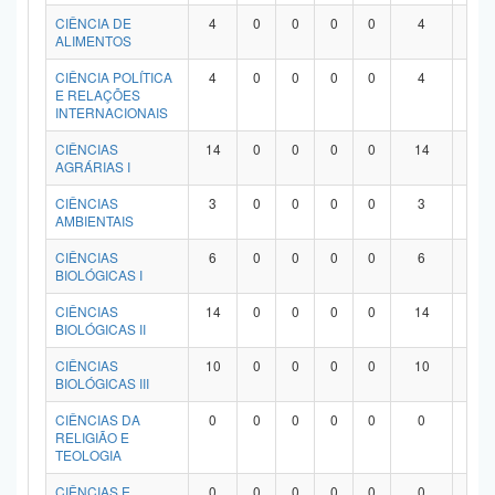
Planalto
CIÊNCIA DE
4
0
0
0
0
4
0
ALIMENTOS
CIÊNCIA POLÍTICA
4
0
0
0
0
4
0
E RELAÇÕES
INTERNACIONAIS
CIÊNCIAS
14
0
0
0
0
14
0
AGRÁRIAS I
CIÊNCIAS
3
0
0
0
0
3
0
AMBIENTAIS
CIÊNCIAS
6
0
0
0
0
6
0
BIOLÓGICAS I
CIÊNCIAS
14
0
0
0
0
14
0
BIOLÓGICAS II
CIÊNCIAS
10
0
0
0
0
10
0
BIOLÓGICAS III
CIÊNCIAS DA
0
0
0
0
0
0
0
RELIGIÃO E
TEOLOGIA
CIÊNCIAS E
0
0
0
0
0
0
0