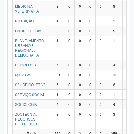
MEDICINA
8
0
0
0
0
8
0
VETERINÁRIA
NUTRIÇÃO
1
0
0
0
0
1
0
ODONTOLOGIA
5
0
0
0
0
5
0
PLANEJAMENTO
1
0
0
0
0
1
0
URBANO E
REGIONAL /
DEMOGRAFIA
PSICOLOGIA
4
0
0
0
0
4
0
QUÍMICA
10
0
0
0
0
10
0
SAÚDE COLETIVA
6
0
0
0
0
6
0
SERVIÇO SOCIAL
1
0
0
0
0
1
0
SOCIOLOGIA
4
0
0
0
0
4
0
ZOOTECNIA /
3
0
0
0
0
3
0
RECURSOS
PESQUEIROS
Totais
260
0
2
0
0
258
0