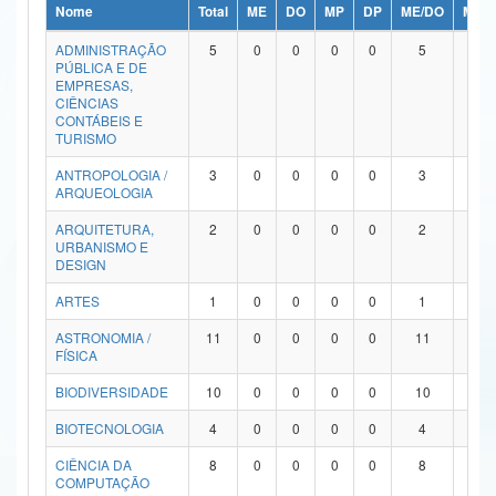
Nome
Total
ME
DO
MP
DP
ME/DO
MP/
Ministério da Ciência, Tecnologia, Inovações e Comunicações
ADMINISTRAÇÃO
5
0
0
0
0
5
0
PÚBLICA E DE
Ministério do Meio Ambiente
EMPRESAS,
CIÊNCIAS
Ministério do Turismo
CONTÁBEIS E
TURISMO
Ministério do Desenvolvimento Regional
ANTROPOLOGIA /
3
0
0
0
0
3
0
ARQUEOLOGIA
Controladoria-Geral da União
ARQUITETURA,
2
0
0
0
0
2
0
URBANISMO E
Ministério da Mulher, da Família e dos Direitos Humanos
DESIGN
Secretaria-Geral
ARTES
1
0
0
0
0
1
0
ASTRONOMIA /
11
0
0
0
0
11
0
Secretaria de Governo
FÍSICA
Gabinete de Segurança Institucional
BIODIVERSIDADE
10
0
0
0
0
10
0
Advocacia-Geral da União
BIOTECNOLOGIA
4
0
0
0
0
4
0
CIÊNCIA DA
8
0
0
0
0
8
0
Banco Central do Brasil
COMPUTAÇÃO