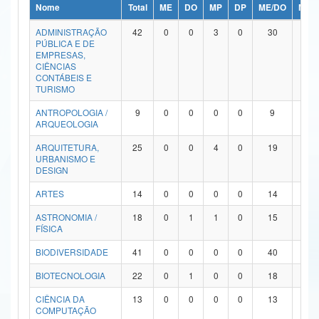
Nome
Total
ME
DO
MP
DP
ME/DO
MP/
Ministério da Ciência, Tecnologia, Inovações e Comunicações
ADMINISTRAÇÃO
42
0
0
3
0
30
9
PÚBLICA E DE
Ministério do Meio Ambiente
EMPRESAS,
CIÊNCIAS
Ministério do Turismo
CONTÁBEIS E
TURISMO
Ministério do Desenvolvimento Regional
ANTROPOLOGIA /
9
0
0
0
0
9
0
ARQUEOLOGIA
Controladoria-Geral da União
ARQUITETURA,
25
0
0
4
0
19
2
URBANISMO E
Ministério da Mulher, da Família e dos Direitos Humanos
DESIGN
Secretaria-Geral
ARTES
14
0
0
0
0
14
0
ASTRONOMIA /
18
0
1
1
0
15
1
Secretaria de Governo
FÍSICA
Gabinete de Segurança Institucional
BIODIVERSIDADE
41
0
0
0
0
40
1
Advocacia-Geral da União
BIOTECNOLOGIA
22
0
1
0
0
18
3
CIÊNCIA DA
13
0
0
0
0
13
0
Banco Central do Brasil
COMPUTAÇÃO