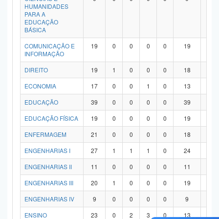
HUMANIDADES
PARA A
EDUCAÇÃO
BÁSICA
COMUNICAÇÃO E
19
0
0
0
0
19
0
INFORMAÇÃO
DIREITO
19
1
0
0
0
18
0
ECONOMIA
17
0
0
1
0
13
3
EDUCAÇÃO
39
0
0
0
0
39
0
EDUCAÇÃO FÍSICA
19
0
0
0
0
19
0
ENFERMAGEM
21
0
0
0
0
18
3
ENGENHARIAS I
27
1
1
1
0
24
0
ENGENHARIAS II
11
0
0
0
0
11
0
ENGENHARIAS III
20
1
0
0
0
19
0
ENGENHARIAS IV
9
0
0
0
0
9
0
ENSINO
23
0
2
3
0
13
5