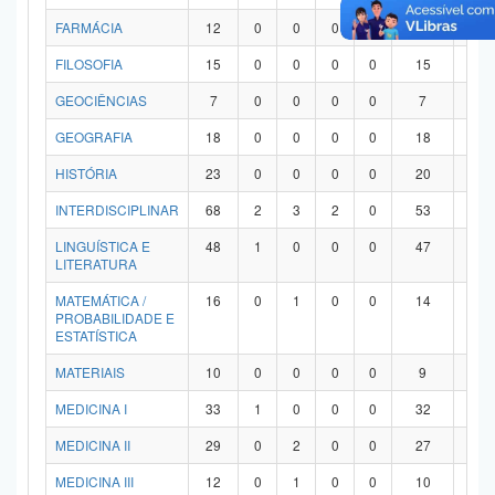
FARMÁCIA
12
0
0
0
0
12
0
FILOSOFIA
15
0
0
0
0
15
0
GEOCIÊNCIAS
7
0
0
0
0
7
0
GEOGRAFIA
18
0
0
0
0
18
0
HISTÓRIA
23
0
0
0
0
20
3
INTERDISCIPLINAR
68
2
3
2
0
53
8
LINGUÍSTICA E
48
1
0
0
0
47
0
LITERATURA
MATEMÁTICA /
16
0
1
0
0
14
1
PROBABILIDADE E
ESTATÍSTICA
MATERIAIS
10
0
0
0
0
9
1
MEDICINA I
33
1
0
0
0
32
0
MEDICINA II
29
0
2
0
0
27
0
MEDICINA III
12
0
1
0
0
10
1