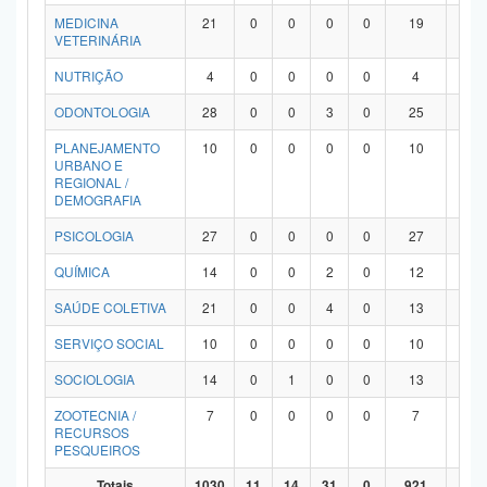
MEDICINA
21
0
0
0
0
19
2
VETERINÁRIA
NUTRIÇÃO
4
0
0
0
0
4
0
ODONTOLOGIA
28
0
0
3
0
25
0
PLANEJAMENTO
10
0
0
0
0
10
0
URBANO E
REGIONAL /
DEMOGRAFIA
PSICOLOGIA
27
0
0
0
0
27
0
QUÍMICA
14
0
0
2
0
12
0
SAÚDE COLETIVA
21
0
0
4
0
13
4
SERVIÇO SOCIAL
10
0
0
0
0
10
0
SOCIOLOGIA
14
0
1
0
0
13
0
ZOOTECNIA /
7
0
0
0
0
7
0
RECURSOS
PESQUEIROS
Totais
1030
11
14
31
0
921
53