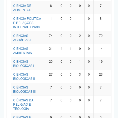
Planalto
CIÊNCIA DE
8
0
0
0
0
7
1
ALIMENTOS
CIÊNCIA POLÍTICA
11
0
0
1
0
8
2
E RELAÇÕES
INTERNACIONAIS
CIÊNCIAS
74
0
0
2
0
72
0
AGRÁRIAS I
CIÊNCIAS
21
4
1
0
0
14
2
AMBIENTAIS
CIÊNCIAS
20
0
0
1
0
19
0
BIOLÓGICAS I
CIÊNCIAS
27
0
0
3
0
23
1
BIOLÓGICAS II
CIÊNCIAS
7
0
0
0
0
7
0
BIOLÓGICAS III
CIÊNCIAS DA
7
0
0
0
0
7
0
RELIGIÃO E
TEOLOGIA
CIÊNCIAS E
0
0
0
0
0
0
0