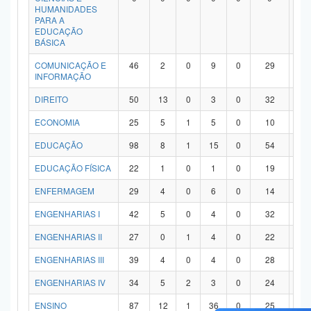
HUMANIDADES
PARA A
EDUCAÇÃO
BÁSICA
COMUNICAÇÃO E
46
2
0
9
0
29
6
INFORMAÇÃO
DIREITO
50
13
0
3
0
32
2
ECONOMIA
25
5
1
5
0
10
4
EDUCAÇÃO
98
8
1
15
0
54
2
EDUCAÇÃO FÍSICA
22
1
0
1
0
19
1
ENFERMAGEM
29
4
0
6
0
14
5
ENGENHARIAS I
42
5
0
4
0
32
1
ENGENHARIAS II
27
0
1
4
0
22
0
ENGENHARIAS III
39
4
0
4
0
28
3
ENGENHARIAS IV
34
5
2
3
0
24
0
ENSINO
87
12
1
36
0
25
1