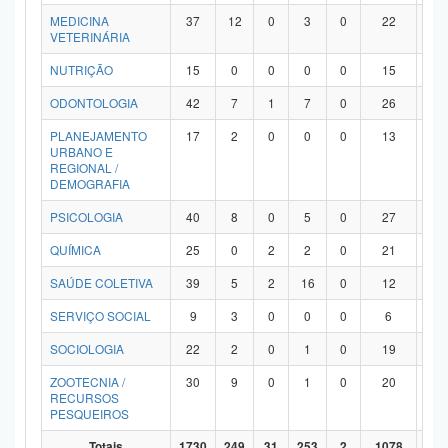
MEDICINA
37
12
0
3
0
22
0
VETERINÁRIA
NUTRIÇÃO
15
0
0
0
0
15
0
ODONTOLOGIA
42
7
1
7
0
26
1
PLANEJAMENTO
17
2
0
0
0
13
2
URBANO E
REGIONAL /
DEMOGRAFIA
PSICOLOGIA
40
8
0
5
0
27
0
QUÍMICA
25
0
2
2
0
21
0
SAÚDE COLETIVA
39
5
2
16
0
12
4
SERVIÇO SOCIAL
9
3
0
0
0
6
0
SOCIOLOGIA
22
2
0
1
0
19
0
ZOOTECNIA /
30
9
0
1
0
20
0
RECURSOS
PESQUEIROS
Totais
1730
249
31
253
2
1078
11