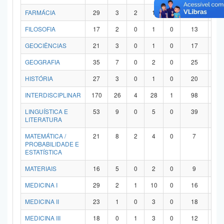
FARMÁCIA
29
3
2
1
0
21
2
FILOSOFIA
17
2
0
1
0
13
1
GEOCIÊNCIAS
21
3
0
1
0
17
0
GEOGRAFIA
35
7
0
2
0
25
1
HISTÓRIA
27
3
0
1
0
20
3
INTERDISCIPLINAR
170
26
4
28
1
98
1
LINGUÍSTICA E
53
9
0
5
0
39
0
LITERATURA
MATEMÁTICA /
21
8
2
4
0
7
0
PROBABILIDADE E
ESTATÍSTICA
MATERIAIS
16
5
0
2
0
9
0
MEDICINA I
29
2
1
10
0
16
0
MEDICINA II
23
1
0
3
0
18
1
MEDICINA III
18
0
1
3
0
12
2