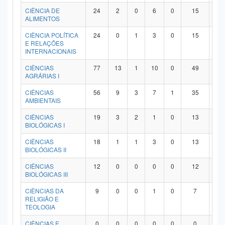
Planalto
CIÊNCIA DE
24
2
0
6
0
15
1
ALIMENTOS
CIÊNCIA POLÍTICA
24
0
1
3
0
15
5
E RELAÇÕES
INTERNACIONAIS
CIÊNCIAS
77
13
1
10
0
49
4
AGRÁRIAS I
CIÊNCIAS
56
9
3
7
1
35
1
AMBIENTAIS
CIÊNCIAS
19
3
2
1
0
13
0
BIOLÓGICAS I
CIÊNCIAS
18
1
1
3
0
13
0
BIOLÓGICAS II
CIÊNCIAS
12
0
0
0
0
12
0
BIOLÓGICAS III
CIÊNCIAS DA
9
0
0
1
0
7
1
RELIGIÃO E
TEOLOGIA
CIÊNCIAS E
0
0
0
0
0
0
0