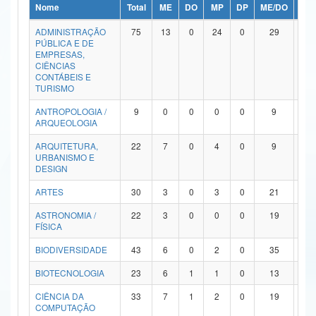
Nome
Total
ME
DO
MP
DP
ME/DO
MP/
Ministério da Ciência, Tecnologia, Inovações e Comunicações
ADMINISTRAÇÃO
75
13
0
24
0
29
9
PÚBLICA E DE
Ministério do Meio Ambiente
EMPRESAS,
CIÊNCIAS
Ministério do Turismo
CONTÁBEIS E
TURISMO
Ministério do Desenvolvimento Regional
ANTROPOLOGIA /
9
0
0
0
0
9
0
ARQUEOLOGIA
Controladoria-Geral da União
ARQUITETURA,
22
7
0
4
0
9
2
URBANISMO E
Ministério da Mulher, da Família e dos Direitos Humanos
DESIGN
Secretaria-Geral
ARTES
30
3
0
3
0
21
3
ASTRONOMIA /
22
3
0
0
0
19
0
Secretaria de Governo
FÍSICA
Gabinete de Segurança Institucional
BIODIVERSIDADE
43
6
0
2
0
35
0
Advocacia-Geral da União
BIOTECNOLOGIA
23
6
1
1
0
13
2
CIÊNCIA DA
33
7
1
2
0
19
4
Banco Central do Brasil
COMPUTAÇÃO