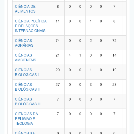
Planalto
CIÊNCIA DE
8
0
0
0
0
7
1
ALIMENTOS
CIÊNCIA POLÍTICA
11
0
0
1
0
8
2
E RELAÇÕES
INTERNACIONAIS
CIÊNCIAS
74
0
0
2
0
72
0
AGRÁRIAS I
CIÊNCIAS
21
4
1
0
0
14
2
AMBIENTAIS
CIÊNCIAS
20
0
0
1
0
19
0
BIOLÓGICAS I
CIÊNCIAS
27
0
0
3
0
23
1
BIOLÓGICAS II
CIÊNCIAS
7
0
0
0
0
7
0
BIOLÓGICAS III
CIÊNCIAS DA
7
0
0
0
0
7
0
RELIGIÃO E
TEOLOGIA
CIÊNCIAS E
0
0
0
0
0
0
0