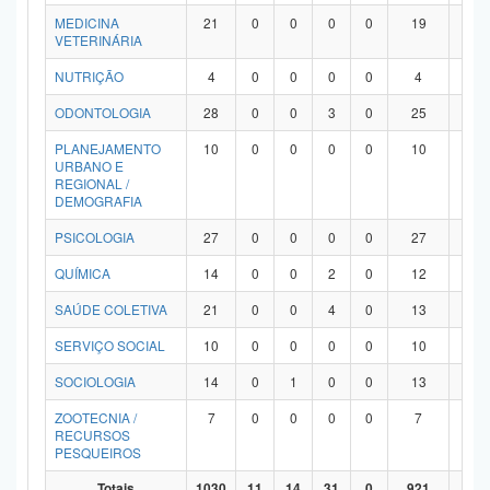
MEDICINA
21
0
0
0
0
19
2
VETERINÁRIA
NUTRIÇÃO
4
0
0
0
0
4
0
ODONTOLOGIA
28
0
0
3
0
25
0
PLANEJAMENTO
10
0
0
0
0
10
0
URBANO E
REGIONAL /
DEMOGRAFIA
PSICOLOGIA
27
0
0
0
0
27
0
QUÍMICA
14
0
0
2
0
12
0
SAÚDE COLETIVA
21
0
0
4
0
13
4
SERVIÇO SOCIAL
10
0
0
0
0
10
0
SOCIOLOGIA
14
0
1
0
0
13
0
ZOOTECNIA /
7
0
0
0
0
7
0
RECURSOS
PESQUEIROS
Totais
1030
11
14
31
0
921
53