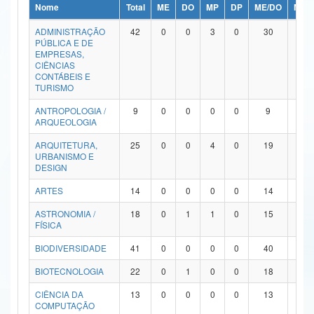
Nome
Total
ME
DO
MP
DP
ME/DO
MP/
Ministério da Ciência, Tecnologia, Inovações e Comunicações
ADMINISTRAÇÃO
42
0
0
3
0
30
9
PÚBLICA E DE
Ministério do Meio Ambiente
EMPRESAS,
CIÊNCIAS
Ministério do Turismo
CONTÁBEIS E
TURISMO
Ministério do Desenvolvimento Regional
ANTROPOLOGIA /
9
0
0
0
0
9
0
ARQUEOLOGIA
Controladoria-Geral da União
ARQUITETURA,
25
0
0
4
0
19
2
URBANISMO E
Ministério da Mulher, da Família e dos Direitos Humanos
DESIGN
Secretaria-Geral
ARTES
14
0
0
0
0
14
0
ASTRONOMIA /
18
0
1
1
0
15
1
Secretaria de Governo
FÍSICA
Gabinete de Segurança Institucional
BIODIVERSIDADE
41
0
0
0
0
40
1
Advocacia-Geral da União
BIOTECNOLOGIA
22
0
1
0
0
18
3
CIÊNCIA DA
13
0
0
0
0
13
0
Banco Central do Brasil
COMPUTAÇÃO