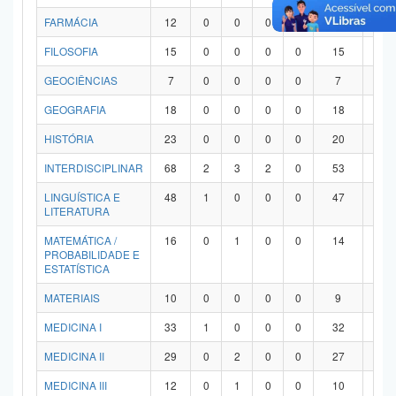
FARMÁCIA
12
0
0
0
0
12
0
FILOSOFIA
15
0
0
0
0
15
0
GEOCIÊNCIAS
7
0
0
0
0
7
0
GEOGRAFIA
18
0
0
0
0
18
0
HISTÓRIA
23
0
0
0
0
20
3
INTERDISCIPLINAR
68
2
3
2
0
53
8
LINGUÍSTICA E
48
1
0
0
0
47
0
LITERATURA
MATEMÁTICA /
16
0
1
0
0
14
1
PROBABILIDADE E
ESTATÍSTICA
MATERIAIS
10
0
0
0
0
9
1
MEDICINA I
33
1
0
0
0
32
0
MEDICINA II
29
0
2
0
0
27
0
MEDICINA III
12
0
1
0
0
10
1