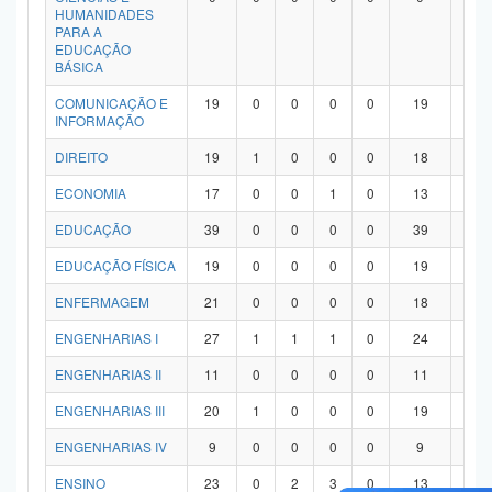
HUMANIDADES
PARA A
EDUCAÇÃO
BÁSICA
COMUNICAÇÃO E
19
0
0
0
0
19
0
INFORMAÇÃO
DIREITO
19
1
0
0
0
18
0
ECONOMIA
17
0
0
1
0
13
3
EDUCAÇÃO
39
0
0
0
0
39
0
EDUCAÇÃO FÍSICA
19
0
0
0
0
19
0
ENFERMAGEM
21
0
0
0
0
18
3
ENGENHARIAS I
27
1
1
1
0
24
0
ENGENHARIAS II
11
0
0
0
0
11
0
ENGENHARIAS III
20
1
0
0
0
19
0
ENGENHARIAS IV
9
0
0
0
0
9
0
ENSINO
23
0
2
3
0
13
5