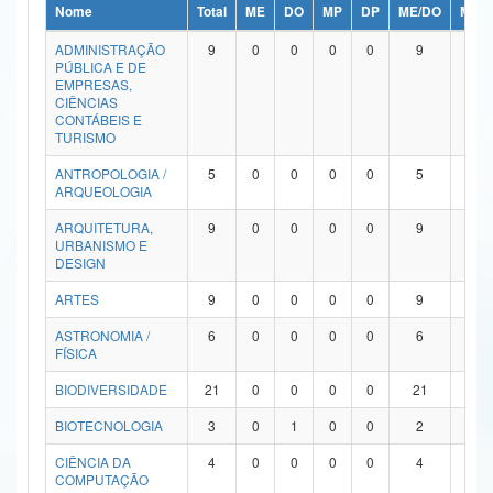
Nome
Total
ME
DO
MP
DP
ME/DO
MP/
Ministério da Ciência, Tecnologia, Inovações e Comunicações
ADMINISTRAÇÃO
9
0
0
0
0
9
0
PÚBLICA E DE
Ministério do Meio Ambiente
EMPRESAS,
CIÊNCIAS
Ministério do Turismo
CONTÁBEIS E
TURISMO
Ministério do Desenvolvimento Regional
ANTROPOLOGIA /
5
0
0
0
0
5
0
ARQUEOLOGIA
Controladoria-Geral da União
ARQUITETURA,
9
0
0
0
0
9
0
URBANISMO E
Ministério da Mulher, da Família e dos Direitos Humanos
DESIGN
Secretaria-Geral
ARTES
9
0
0
0
0
9
0
ASTRONOMIA /
6
0
0
0
0
6
0
Secretaria de Governo
FÍSICA
Gabinete de Segurança Institucional
BIODIVERSIDADE
21
0
0
0
0
21
0
Advocacia-Geral da União
BIOTECNOLOGIA
3
0
1
0
0
2
0
CIÊNCIA DA
4
0
0
0
0
4
0
Banco Central do Brasil
COMPUTAÇÃO