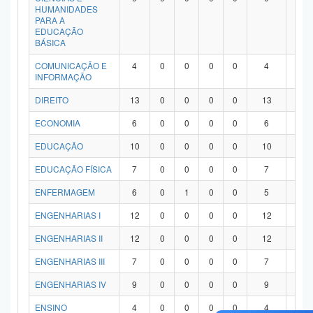
HUMANIDADES
PARA A
EDUCAÇÃO
BÁSICA
COMUNICAÇÃO E
4
0
0
0
0
4
0
INFORMAÇÃO
DIREITO
13
0
0
0
0
13
0
ECONOMIA
6
0
0
0
0
6
0
EDUCAÇÃO
10
0
0
0
0
10
0
EDUCAÇÃO FÍSICA
7
0
0
0
0
7
0
ENFERMAGEM
6
0
1
0
0
5
0
ENGENHARIAS I
12
0
0
0
0
12
0
ENGENHARIAS II
12
0
0
0
0
12
0
ENGENHARIAS III
7
0
0
0
0
7
0
ENGENHARIAS IV
9
0
0
0
0
9
0
ENSINO
4
0
0
0
0
4
0