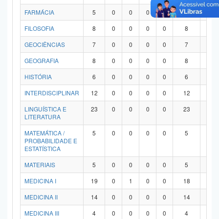
FARMÁCIA
5
0
0
0
0
5
0
FILOSOFIA
8
0
0
0
0
8
0
GEOCIÊNCIAS
7
0
0
0
0
7
0
GEOGRAFIA
8
0
0
0
0
8
0
HISTÓRIA
6
0
0
0
0
6
0
INTERDISCIPLINAR
12
0
0
0
0
12
0
LINGUÍSTICA E
23
0
0
0
0
23
0
LITERATURA
MATEMÁTICA /
5
0
0
0
0
5
0
PROBABILIDADE E
ESTATÍSTICA
MATERIAIS
5
0
0
0
0
5
0
MEDICINA I
19
0
1
0
0
18
0
MEDICINA II
14
0
0
0
0
14
0
MEDICINA III
4
0
0
0
0
4
0