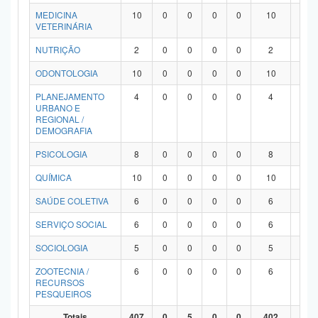
MEDICINA
10
0
0
0
0
10
0
VETERINÁRIA
NUTRIÇÃO
2
0
0
0
0
2
0
ODONTOLOGIA
10
0
0
0
0
10
0
PLANEJAMENTO
4
0
0
0
0
4
0
URBANO E
REGIONAL /
DEMOGRAFIA
PSICOLOGIA
8
0
0
0
0
8
0
QUÍMICA
10
0
0
0
0
10
0
SAÚDE COLETIVA
6
0
0
0
0
6
0
SERVIÇO SOCIAL
6
0
0
0
0
6
0
SOCIOLOGIA
5
0
0
0
0
5
0
ZOOTECNIA /
6
0
0
0
0
6
0
RECURSOS
PESQUEIROS
Totais
407
0
5
0
0
402
0