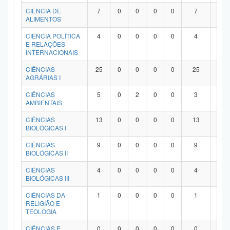
Planalto
CIÊNCIA DE
7
0
0
0
0
7
0
ALIMENTOS
CIÊNCIA POLÍTICA
4
0
0
0
0
4
0
E RELAÇÕES
INTERNACIONAIS
CIÊNCIAS
25
0
0
0
0
25
0
AGRÁRIAS I
CIÊNCIAS
5
0
2
0
0
3
0
AMBIENTAIS
CIÊNCIAS
13
0
0
0
0
13
0
BIOLÓGICAS I
CIÊNCIAS
9
0
0
0
0
9
0
BIOLÓGICAS II
CIÊNCIAS
4
0
0
0
0
4
0
BIOLÓGICAS III
CIÊNCIAS DA
1
0
0
0
0
1
0
RELIGIÃO E
TEOLOGIA
CIÊNCIAS E
0
0
0
0
0
0
0