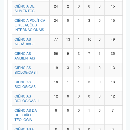
Planalto
CIÊNCIA DE
24
2
0
6
0
15
1
ALIMENTOS
CIÊNCIA POLÍTICA
24
0
1
3
0
15
5
E RELAÇÕES
INTERNACIONAIS
CIÊNCIAS
77
13
1
10
0
49
4
AGRÁRIAS I
CIÊNCIAS
56
9
3
7
1
35
1
AMBIENTAIS
CIÊNCIAS
19
3
2
1
0
13
0
BIOLÓGICAS I
CIÊNCIAS
18
1
1
3
0
13
0
BIOLÓGICAS II
CIÊNCIAS
12
0
0
0
0
12
0
BIOLÓGICAS III
CIÊNCIAS DA
9
0
0
1
0
7
1
RELIGIÃO E
TEOLOGIA
CIÊNCIAS E
0
0
0
0
0
0
0