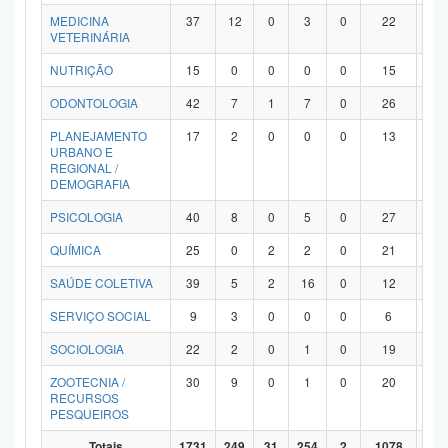
MEDICINA
37
12
0
3
0
22
0
VETERINÁRIA
NUTRIÇÃO
15
0
0
0
0
15
0
ODONTOLOGIA
42
7
1
7
0
26
1
PLANEJAMENTO
17
2
0
0
0
13
2
URBANO E
REGIONAL /
DEMOGRAFIA
PSICOLOGIA
40
8
0
5
0
27
0
QUÍMICA
25
0
2
2
0
21
0
SAÚDE COLETIVA
39
5
2
16
0
12
4
SERVIÇO SOCIAL
9
3
0
0
0
6
0
SOCIOLOGIA
22
2
0
1
0
19
0
ZOOTECNIA /
30
9
0
1
0
20
0
RECURSOS
PESQUEIROS
Totais
1731
249
31
254
2
1078
11