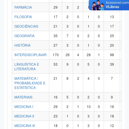
FARMÁCIA
29
3
2
1
0
21
2
FILOSOFIA
17
2
0
1
0
13
1
GEOCIÊNCIAS
21
3
0
1
0
17
0
GEOGRAFIA
35
7
0
2
0
25
1
HISTÓRIA
27
3
0
1
0
20
3
INTERDISCIPLINAR
170
26
4
28
1
98
1
LINGUÍSTICA E
53
9
0
5
0
39
0
LITERATURA
MATEMÁTICA /
21
8
2
4
0
7
0
PROBABILIDADE E
ESTATÍSTICA
MATERIAIS
16
5
0
2
0
9
0
MEDICINA I
29
2
1
10
0
16
0
MEDICINA II
23
1
0
3
0
18
1
MEDICINA III
18
0
1
3
0
12
2