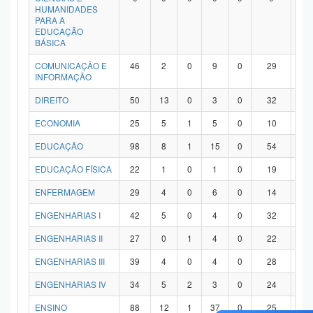
HUMANIDADES
PARA A
EDUCAÇÃO
BÁSICA
COMUNICAÇÃO E
46
2
0
9
0
29
6
INFORMAÇÃO
DIREITO
50
13
0
3
0
32
2
ECONOMIA
25
5
1
5
0
10
4
EDUCAÇÃO
98
8
1
15
0
54
2
EDUCAÇÃO FÍSICA
22
1
0
1
0
19
1
ENFERMAGEM
29
4
0
6
0
14
5
ENGENHARIAS I
42
5
0
4
0
32
1
ENGENHARIAS II
27
0
1
4
0
22
0
ENGENHARIAS III
39
4
0
4
0
28
3
ENGENHARIAS IV
34
5
2
3
0
24
0
ENSINO
88
12
1
37
0
25
1