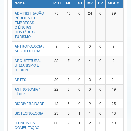
Nome
Total
ME
DO
MP
DP
ME/DO
MP/
Ministério da Ciência, Tecnologia, Inovações e Comunicações
ADMINISTRAÇÃO
75
13
0
24
0
29
9
PÚBLICA E DE
Ministério do Meio Ambiente
EMPRESAS,
CIÊNCIAS
Ministério do Turismo
CONTÁBEIS E
TURISMO
Ministério do Desenvolvimento Regional
ANTROPOLOGIA /
9
0
0
0
0
9
0
ARQUEOLOGIA
Controladoria-Geral da União
ARQUITETURA,
22
7
0
4
0
9
2
URBANISMO E
Ministério da Mulher, da Família e dos Direitos Humanos
DESIGN
Secretaria-Geral
ARTES
30
3
0
3
0
21
3
ASTRONOMIA /
22
3
0
0
0
19
0
Secretaria de Governo
FÍSICA
Gabinete de Segurança Institucional
BIODIVERSIDADE
43
6
0
2
0
35
0
Advocacia-Geral da União
BIOTECNOLOGIA
23
6
1
1
0
13
2
CIÊNCIA DA
33
7
1
2
0
19
4
Banco Central do Brasil
COMPUTAÇÃO