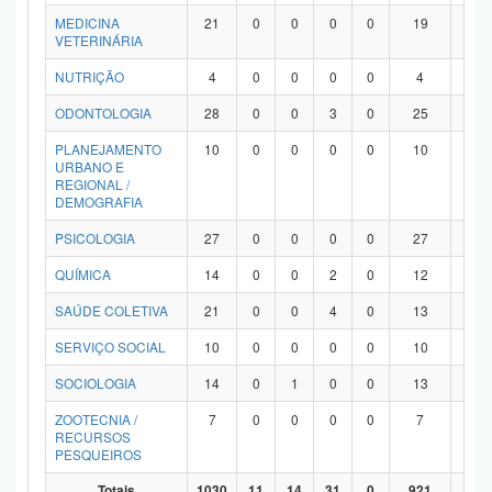
MEDICINA
21
0
0
0
0
19
2
VETERINÁRIA
NUTRIÇÃO
4
0
0
0
0
4
0
ODONTOLOGIA
28
0
0
3
0
25
0
PLANEJAMENTO
10
0
0
0
0
10
0
URBANO E
REGIONAL /
DEMOGRAFIA
PSICOLOGIA
27
0
0
0
0
27
0
QUÍMICA
14
0
0
2
0
12
0
SAÚDE COLETIVA
21
0
0
4
0
13
4
SERVIÇO SOCIAL
10
0
0
0
0
10
0
SOCIOLOGIA
14
0
1
0
0
13
0
ZOOTECNIA /
7
0
0
0
0
7
0
RECURSOS
PESQUEIROS
Totais
1030
11
14
31
0
921
53