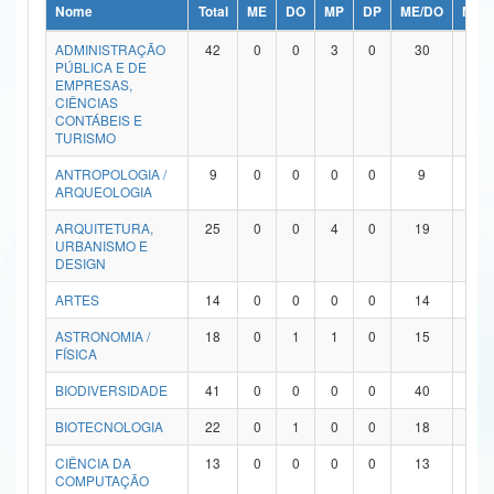
Nome
Total
ME
DO
MP
DP
ME/DO
MP/
Ministério da Ciência, Tecnologia, Inovações e Comunicações
ADMINISTRAÇÃO
42
0
0
3
0
30
9
PÚBLICA E DE
Ministério do Meio Ambiente
EMPRESAS,
CIÊNCIAS
Ministério do Turismo
CONTÁBEIS E
TURISMO
Ministério do Desenvolvimento Regional
ANTROPOLOGIA /
9
0
0
0
0
9
0
ARQUEOLOGIA
Controladoria-Geral da União
ARQUITETURA,
25
0
0
4
0
19
2
URBANISMO E
Ministério da Mulher, da Família e dos Direitos Humanos
DESIGN
Secretaria-Geral
ARTES
14
0
0
0
0
14
0
ASTRONOMIA /
18
0
1
1
0
15
1
Secretaria de Governo
FÍSICA
Gabinete de Segurança Institucional
BIODIVERSIDADE
41
0
0
0
0
40
1
Advocacia-Geral da União
BIOTECNOLOGIA
22
0
1
0
0
18
3
CIÊNCIA DA
13
0
0
0
0
13
0
Banco Central do Brasil
COMPUTAÇÃO