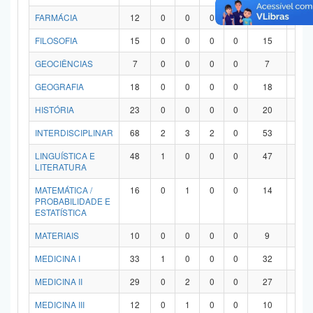
FARMÁCIA
12
0
0
0
0
12
0
FILOSOFIA
15
0
0
0
0
15
0
GEOCIÊNCIAS
7
0
0
0
0
7
0
GEOGRAFIA
18
0
0
0
0
18
0
HISTÓRIA
23
0
0
0
0
20
3
INTERDISCIPLINAR
68
2
3
2
0
53
8
LINGUÍSTICA E
48
1
0
0
0
47
0
LITERATURA
MATEMÁTICA /
16
0
1
0
0
14
1
PROBABILIDADE E
ESTATÍSTICA
MATERIAIS
10
0
0
0
0
9
1
MEDICINA I
33
1
0
0
0
32
0
MEDICINA II
29
0
2
0
0
27
0
MEDICINA III
12
0
1
0
0
10
1