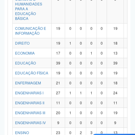
HUMANIDADES
PARA A
EDUCAÇÃO
BÁSICA
COMUNICAÇÃO E
19
0
0
0
0
19
0
INFORMAÇÃO
DIREITO
19
1
0
0
0
18
0
ECONOMIA
17
0
0
1
0
13
3
EDUCAÇÃO
39
0
0
0
0
39
0
EDUCAÇÃO FÍSICA
19
0
0
0
0
19
0
ENFERMAGEM
21
0
0
0
0
18
3
ENGENHARIAS I
27
1
1
1
0
24
0
ENGENHARIAS II
11
0
0
0
0
11
0
ENGENHARIAS III
20
1
0
0
0
19
0
ENGENHARIAS IV
9
0
0
0
0
9
0
ENSINO
23
0
2
3
0
13
5