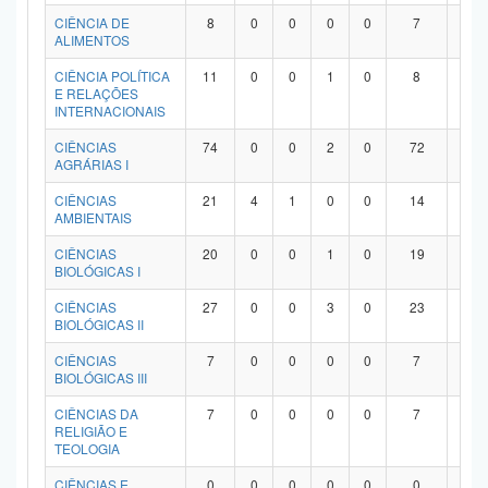
Planalto
CIÊNCIA DE
8
0
0
0
0
7
1
ALIMENTOS
CIÊNCIA POLÍTICA
11
0
0
1
0
8
2
E RELAÇÕES
INTERNACIONAIS
CIÊNCIAS
74
0
0
2
0
72
0
AGRÁRIAS I
CIÊNCIAS
21
4
1
0
0
14
2
AMBIENTAIS
CIÊNCIAS
20
0
0
1
0
19
0
BIOLÓGICAS I
CIÊNCIAS
27
0
0
3
0
23
1
BIOLÓGICAS II
CIÊNCIAS
7
0
0
0
0
7
0
BIOLÓGICAS III
CIÊNCIAS DA
7
0
0
0
0
7
0
RELIGIÃO E
TEOLOGIA
CIÊNCIAS E
0
0
0
0
0
0
0