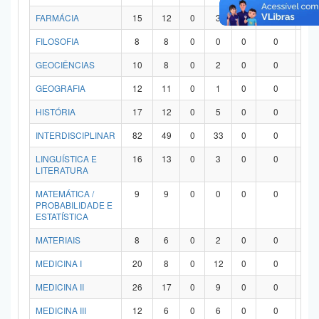
FARMÁCIA
15
12
0
3
0
0
0
FILOSOFIA
8
8
0
0
0
0
0
GEOCIÊNCIAS
10
8
0
2
0
0
0
GEOGRAFIA
12
11
0
1
0
0
0
HISTÓRIA
17
12
0
5
0
0
0
INTERDISCIPLINAR
82
49
0
33
0
0
0
LINGUÍSTICA E
16
13
0
3
0
0
0
LITERATURA
MATEMÁTICA /
9
9
0
0
0
0
0
PROBABILIDADE E
ESTATÍSTICA
MATERIAIS
8
6
0
2
0
0
0
MEDICINA I
20
8
0
12
0
0
0
MEDICINA II
26
17
0
9
0
0
0
MEDICINA III
12
6
0
6
0
0
0