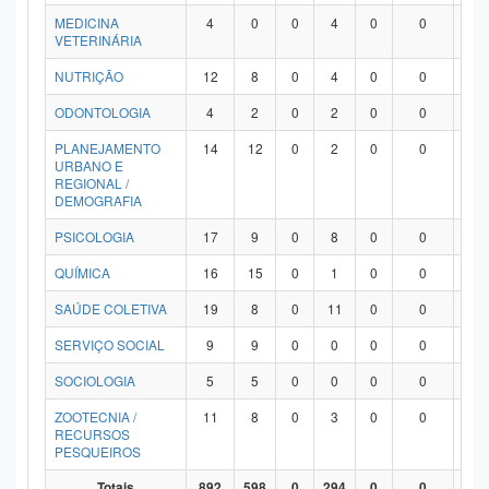
MEDICINA
4
0
0
4
0
0
0
VETERINÁRIA
NUTRIÇÃO
12
8
0
4
0
0
0
ODONTOLOGIA
4
2
0
2
0
0
0
PLANEJAMENTO
14
12
0
2
0
0
0
URBANO E
REGIONAL /
DEMOGRAFIA
PSICOLOGIA
17
9
0
8
0
0
0
QUÍMICA
16
15
0
1
0
0
0
SAÚDE COLETIVA
19
8
0
11
0
0
0
SERVIÇO SOCIAL
9
9
0
0
0
0
0
SOCIOLOGIA
5
5
0
0
0
0
0
ZOOTECNIA /
11
8
0
3
0
0
0
RECURSOS
PESQUEIROS
Totais
892
598
0
294
0
0
0