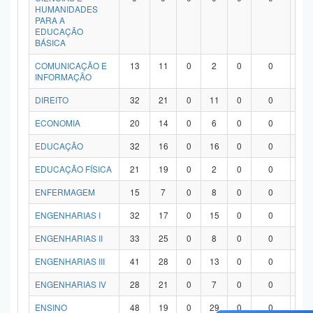
HUMANIDADES
PARA A
EDUCAÇÃO
BÁSICA
COMUNICAÇÃO E
13
11
0
2
0
0
0
INFORMAÇÃO
DIREITO
32
21
0
11
0
0
0
ECONOMIA
20
14
0
6
0
0
0
EDUCAÇÃO
32
16
0
16
0
0
0
EDUCAÇÃO FÍSICA
21
19
0
2
0
0
0
ENFERMAGEM
15
7
0
8
0
0
0
ENGENHARIAS I
32
17
0
15
0
0
0
ENGENHARIAS II
33
25
0
8
0
0
0
ENGENHARIAS III
41
28
0
13
0
0
0
ENGENHARIAS IV
28
21
0
7
0
0
0
ENSINO
48
19
0
29
0
0
0