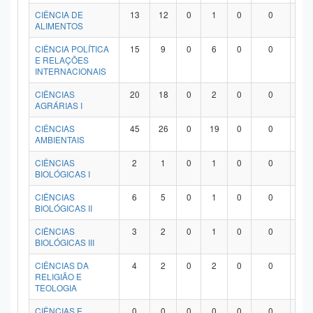
Planalto
CIÊNCIA DE
13
12
0
1
0
0
0
ALIMENTOS
CIÊNCIA POLÍTICA
15
9
0
6
0
0
0
E RELAÇÕES
INTERNACIONAIS
CIÊNCIAS
20
18
0
2
0
0
0
AGRÁRIAS I
CIÊNCIAS
45
26
0
19
0
0
0
AMBIENTAIS
CIÊNCIAS
2
1
0
1
0
0
0
BIOLÓGICAS I
CIÊNCIAS
6
5
0
1
0
0
0
BIOLÓGICAS II
CIÊNCIAS
3
2
0
1
0
0
0
BIOLÓGICAS III
CIÊNCIAS DA
4
2
0
2
0
0
0
RELIGIÃO E
TEOLOGIA
CIÊNCIAS E
0
0
0
0
0
0
0