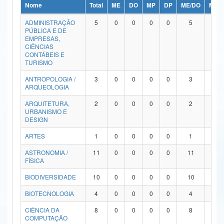
Nome
Total
ME
DO
MP
DP
ME/DO
MP/
Ministério da Ciência, Tecnologia, Inovações e Comunicações
ADMINISTRAÇÃO
5
0
0
0
0
5
0
PÚBLICA E DE
Ministério do Meio Ambiente
EMPRESAS,
CIÊNCIAS
Ministério do Turismo
CONTÁBEIS E
TURISMO
Ministério do Desenvolvimento Regional
ANTROPOLOGIA /
3
0
0
0
0
3
0
ARQUEOLOGIA
Controladoria-Geral da União
ARQUITETURA,
2
0
0
0
0
2
0
URBANISMO E
Ministério da Mulher, da Família e dos Direitos Humanos
DESIGN
Secretaria-Geral
ARTES
1
0
0
0
0
1
0
ASTRONOMIA /
11
0
0
0
0
11
0
Secretaria de Governo
FÍSICA
Gabinete de Segurança Institucional
BIODIVERSIDADE
10
0
0
0
0
10
0
Advocacia-Geral da União
BIOTECNOLOGIA
4
0
0
0
0
4
0
CIÊNCIA DA
8
0
0
0
0
8
0
Banco Central do Brasil
COMPUTAÇÃO