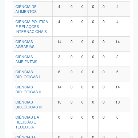
Planalto
CIÊNCIA DE
4
0
0
0
0
4
0
ALIMENTOS
CIÊNCIA POLÍTICA
4
0
0
0
0
4
0
E RELAÇÕES
INTERNACIONAIS
CIÊNCIAS
14
0
0
0
0
14
0
AGRÁRIAS I
CIÊNCIAS
3
0
0
0
0
3
0
AMBIENTAIS
CIÊNCIAS
6
0
0
0
0
6
0
BIOLÓGICAS I
CIÊNCIAS
14
0
0
0
0
14
0
BIOLÓGICAS II
CIÊNCIAS
10
0
0
0
0
10
0
BIOLÓGICAS III
CIÊNCIAS DA
0
0
0
0
0
0
0
RELIGIÃO E
TEOLOGIA
CIÊNCIAS E
0
0
0
0
0
0
0