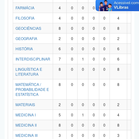
FARMÁCIA
4
0
0
0
0
4
0
FILOSOFIA
4
0
0
0
0
4
0
GEOCIÊNCIAS
8
0
0
0
0
8
0
GEOGRAFIA
2
0
0
0
0
2
0
HISTÓRIA
6
0
0
0
0
6
0
INTERDISCIPLINAR
7
0
1
0
0
6
0
LINGUÍSTICA E
8
0
0
0
0
8
0
LITERATURA
MATEMÁTICA /
8
0
0
0
0
8
0
PROBABILIDADE E
ESTATÍSTICA
MATERIAIS
2
0
0
0
0
2
0
MEDICINA I
5
0
1
0
0
4
0
MEDICINA II
8
0
0
0
0
8
0
MEDICINA III
3
0
0
0
0
3
0