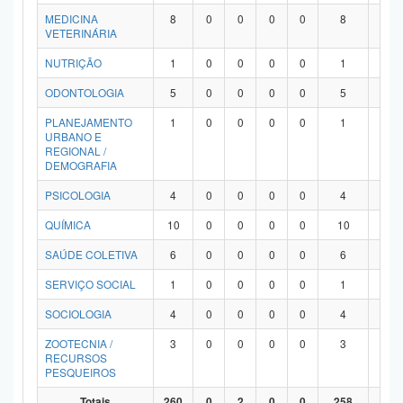
MEDICINA
8
0
0
0
0
8
0
VETERINÁRIA
NUTRIÇÃO
1
0
0
0
0
1
0
ODONTOLOGIA
5
0
0
0
0
5
0
PLANEJAMENTO
1
0
0
0
0
1
0
URBANO E
REGIONAL /
DEMOGRAFIA
PSICOLOGIA
4
0
0
0
0
4
0
QUÍMICA
10
0
0
0
0
10
0
SAÚDE COLETIVA
6
0
0
0
0
6
0
SERVIÇO SOCIAL
1
0
0
0
0
1
0
SOCIOLOGIA
4
0
0
0
0
4
0
ZOOTECNIA /
3
0
0
0
0
3
0
RECURSOS
PESQUEIROS
Totais
260
0
2
0
0
258
0