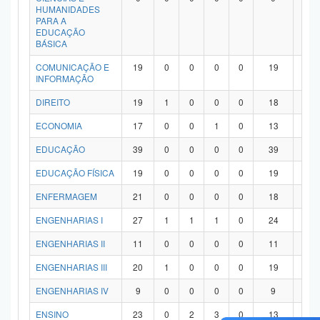
HUMANIDADES
PARA A
EDUCAÇÃO
BÁSICA
COMUNICAÇÃO E
19
0
0
0
0
19
0
INFORMAÇÃO
DIREITO
19
1
0
0
0
18
0
ECONOMIA
17
0
0
1
0
13
3
EDUCAÇÃO
39
0
0
0
0
39
0
EDUCAÇÃO FÍSICA
19
0
0
0
0
19
0
ENFERMAGEM
21
0
0
0
0
18
3
ENGENHARIAS I
27
1
1
1
0
24
0
ENGENHARIAS II
11
0
0
0
0
11
0
ENGENHARIAS III
20
1
0
0
0
19
0
ENGENHARIAS IV
9
0
0
0
0
9
0
ENSINO
23
0
2
3
0
13
5