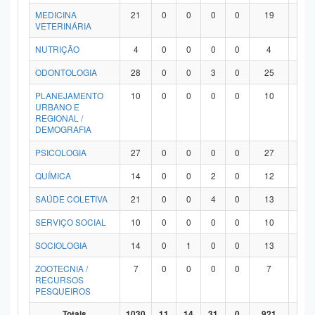
MEDICINA
21
0
0
0
0
19
2
VETERINÁRIA
NUTRIÇÃO
4
0
0
0
0
4
0
ODONTOLOGIA
28
0
0
3
0
25
0
PLANEJAMENTO
10
0
0
0
0
10
0
URBANO E
REGIONAL /
DEMOGRAFIA
PSICOLOGIA
27
0
0
0
0
27
0
QUÍMICA
14
0
0
2
0
12
0
SAÚDE COLETIVA
21
0
0
4
0
13
4
SERVIÇO SOCIAL
10
0
0
0
0
10
0
SOCIOLOGIA
14
0
1
0
0
13
0
ZOOTECNIA /
7
0
0
0
0
7
0
RECURSOS
PESQUEIROS
Totais
1030
11
14
31
0
921
53