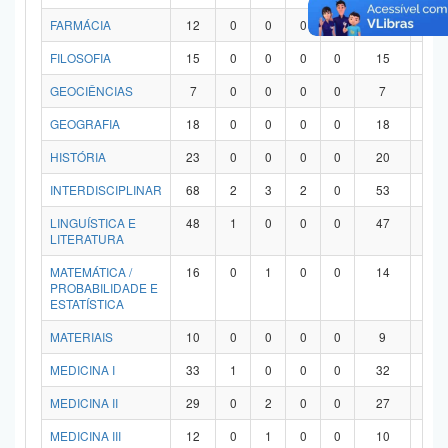
FARMÁCIA
12
0
0
0
0
12
0
FILOSOFIA
15
0
0
0
0
15
0
GEOCIÊNCIAS
7
0
0
0
0
7
0
GEOGRAFIA
18
0
0
0
0
18
0
HISTÓRIA
23
0
0
0
0
20
3
INTERDISCIPLINAR
68
2
3
2
0
53
8
LINGUÍSTICA E
48
1
0
0
0
47
0
LITERATURA
MATEMÁTICA /
16
0
1
0
0
14
1
PROBABILIDADE E
ESTATÍSTICA
MATERIAIS
10
0
0
0
0
9
1
MEDICINA I
33
1
0
0
0
32
0
MEDICINA II
29
0
2
0
0
27
0
MEDICINA III
12
0
1
0
0
10
1