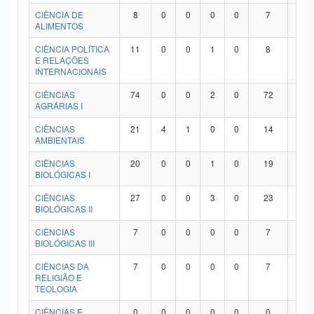
Planalto
CIÊNCIA DE
8
0
0
0
0
7
1
ALIMENTOS
CIÊNCIA POLÍTICA
11
0
0
1
0
8
2
E RELAÇÕES
INTERNACIONAIS
CIÊNCIAS
74
0
0
2
0
72
0
AGRÁRIAS I
CIÊNCIAS
21
4
1
0
0
14
2
AMBIENTAIS
CIÊNCIAS
20
0
0
1
0
19
0
BIOLÓGICAS I
CIÊNCIAS
27
0
0
3
0
23
1
BIOLÓGICAS II
CIÊNCIAS
7
0
0
0
0
7
0
BIOLÓGICAS III
CIÊNCIAS DA
7
0
0
0
0
7
0
RELIGIÃO E
TEOLOGIA
CIÊNCIAS E
0
0
0
0
0
0
0