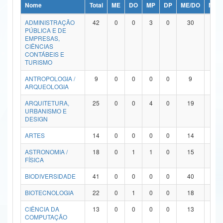
Nome
Total
ME
DO
MP
DP
ME/DO
MP/
Ministério da Ciência, Tecnologia, Inovações e Comunicações
ADMINISTRAÇÃO
42
0
0
3
0
30
9
PÚBLICA E DE
Ministério do Meio Ambiente
EMPRESAS,
CIÊNCIAS
Ministério do Turismo
CONTÁBEIS E
TURISMO
Ministério do Desenvolvimento Regional
ANTROPOLOGIA /
9
0
0
0
0
9
0
ARQUEOLOGIA
Controladoria-Geral da União
ARQUITETURA,
25
0
0
4
0
19
2
URBANISMO E
Ministério da Mulher, da Família e dos Direitos Humanos
DESIGN
Secretaria-Geral
ARTES
14
0
0
0
0
14
0
ASTRONOMIA /
18
0
1
1
0
15
1
Secretaria de Governo
FÍSICA
Gabinete de Segurança Institucional
BIODIVERSIDADE
41
0
0
0
0
40
1
Advocacia-Geral da União
BIOTECNOLOGIA
22
0
1
0
0
18
3
CIÊNCIA DA
13
0
0
0
0
13
0
Banco Central do Brasil
COMPUTAÇÃO