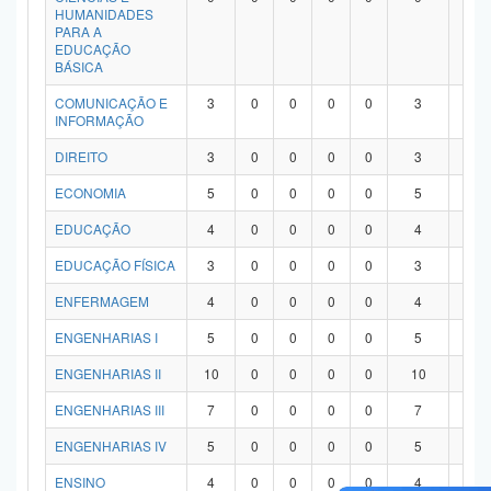
HUMANIDADES
PARA A
EDUCAÇÃO
BÁSICA
COMUNICAÇÃO E
3
0
0
0
0
3
0
INFORMAÇÃO
DIREITO
3
0
0
0
0
3
0
ECONOMIA
5
0
0
0
0
5
0
EDUCAÇÃO
4
0
0
0
0
4
0
EDUCAÇÃO FÍSICA
3
0
0
0
0
3
0
ENFERMAGEM
4
0
0
0
0
4
0
ENGENHARIAS I
5
0
0
0
0
5
0
ENGENHARIAS II
10
0
0
0
0
10
0
ENGENHARIAS III
7
0
0
0
0
7
0
ENGENHARIAS IV
5
0
0
0
0
5
0
ENSINO
4
0
0
0
0
4
0