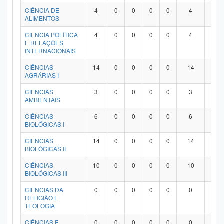
Planalto
CIÊNCIA DE
4
0
0
0
0
4
0
ALIMENTOS
CIÊNCIA POLÍTICA
4
0
0
0
0
4
0
E RELAÇÕES
INTERNACIONAIS
CIÊNCIAS
14
0
0
0
0
14
0
AGRÁRIAS I
CIÊNCIAS
3
0
0
0
0
3
0
AMBIENTAIS
CIÊNCIAS
6
0
0
0
0
6
0
BIOLÓGICAS I
CIÊNCIAS
14
0
0
0
0
14
0
BIOLÓGICAS II
CIÊNCIAS
10
0
0
0
0
10
0
BIOLÓGICAS III
CIÊNCIAS DA
0
0
0
0
0
0
0
RELIGIÃO E
TEOLOGIA
CIÊNCIAS E
0
0
0
0
0
0
0