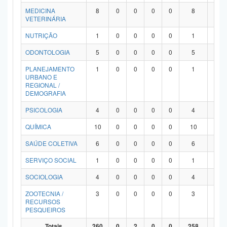
MEDICINA
8
0
0
0
0
8
0
VETERINÁRIA
NUTRIÇÃO
1
0
0
0
0
1
0
ODONTOLOGIA
5
0
0
0
0
5
0
PLANEJAMENTO
1
0
0
0
0
1
0
URBANO E
REGIONAL /
DEMOGRAFIA
PSICOLOGIA
4
0
0
0
0
4
0
QUÍMICA
10
0
0
0
0
10
0
SAÚDE COLETIVA
6
0
0
0
0
6
0
SERVIÇO SOCIAL
1
0
0
0
0
1
0
SOCIOLOGIA
4
0
0
0
0
4
0
ZOOTECNIA /
3
0
0
0
0
3
0
RECURSOS
PESQUEIROS
Totais
260
0
2
0
0
258
0