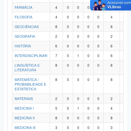
FARMÁCIA
4
0
0
0
0
4
0
FILOSOFIA
4
0
0
0
0
4
0
GEOCIÊNCIAS
8
0
0
0
0
8
0
GEOGRAFIA
2
0
0
0
0
2
0
HISTÓRIA
6
0
0
0
0
6
0
INTERDISCIPLINAR
7
0
1
0
0
6
0
LINGUÍSTICA E
8
0
0
0
0
8
0
LITERATURA
MATEMÁTICA /
8
0
0
0
0
8
0
PROBABILIDADE E
ESTATÍSTICA
MATERIAIS
2
0
0
0
0
2
0
MEDICINA I
5
0
1
0
0
4
0
MEDICINA II
8
0
0
0
0
8
0
MEDICINA III
3
0
0
0
0
3
0