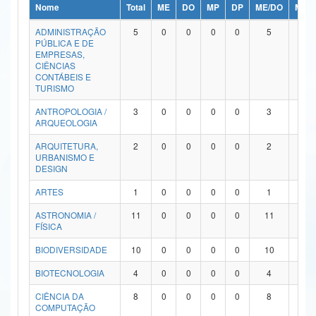
Nome
Total
ME
DO
MP
DP
ME/DO
MP/
Ministério da Ciência, Tecnologia, Inovações e Comunicações
ADMINISTRAÇÃO
5
0
0
0
0
5
0
PÚBLICA E DE
Ministério do Meio Ambiente
EMPRESAS,
CIÊNCIAS
Ministério do Turismo
CONTÁBEIS E
TURISMO
Ministério do Desenvolvimento Regional
ANTROPOLOGIA /
3
0
0
0
0
3
0
ARQUEOLOGIA
Controladoria-Geral da União
ARQUITETURA,
2
0
0
0
0
2
0
URBANISMO E
Ministério da Mulher, da Família e dos Direitos Humanos
DESIGN
Secretaria-Geral
ARTES
1
0
0
0
0
1
0
ASTRONOMIA /
11
0
0
0
0
11
0
Secretaria de Governo
FÍSICA
Gabinete de Segurança Institucional
BIODIVERSIDADE
10
0
0
0
0
10
0
Advocacia-Geral da União
BIOTECNOLOGIA
4
0
0
0
0
4
0
CIÊNCIA DA
8
0
0
0
0
8
0
Banco Central do Brasil
COMPUTAÇÃO