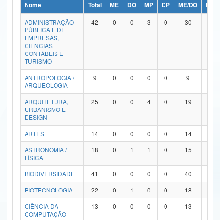
Nome
Total
ME
DO
MP
DP
ME/DO
MP/
Ministério da Ciência, Tecnologia, Inovações e Comunicações
ADMINISTRAÇÃO
42
0
0
3
0
30
9
PÚBLICA E DE
Ministério do Meio Ambiente
EMPRESAS,
CIÊNCIAS
Ministério do Turismo
CONTÁBEIS E
TURISMO
Ministério do Desenvolvimento Regional
ANTROPOLOGIA /
9
0
0
0
0
9
0
ARQUEOLOGIA
Controladoria-Geral da União
ARQUITETURA,
25
0
0
4
0
19
2
URBANISMO E
Ministério da Mulher, da Família e dos Direitos Humanos
DESIGN
Secretaria-Geral
ARTES
14
0
0
0
0
14
0
ASTRONOMIA /
18
0
1
1
0
15
1
Secretaria de Governo
FÍSICA
Gabinete de Segurança Institucional
BIODIVERSIDADE
41
0
0
0
0
40
1
Advocacia-Geral da União
BIOTECNOLOGIA
22
0
1
0
0
18
3
CIÊNCIA DA
13
0
0
0
0
13
0
Banco Central do Brasil
COMPUTAÇÃO