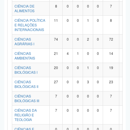
Planalto
CIÊNCIA DE
8
0
0
0
0
7
1
ALIMENTOS
CIÊNCIA POLÍTICA
11
0
0
1
0
8
2
E RELAÇÕES
INTERNACIONAIS
CIÊNCIAS
74
0
0
2
0
72
0
AGRÁRIAS I
CIÊNCIAS
21
4
1
0
0
14
2
AMBIENTAIS
CIÊNCIAS
20
0
0
1
0
19
0
BIOLÓGICAS I
CIÊNCIAS
27
0
0
3
0
23
1
BIOLÓGICAS II
CIÊNCIAS
7
0
0
0
0
7
0
BIOLÓGICAS III
CIÊNCIAS DA
7
0
0
0
0
7
0
RELIGIÃO E
TEOLOGIA
CIÊNCIAS E
0
0
0
0
0
0
0