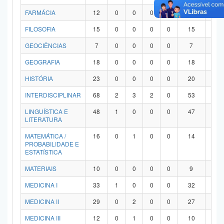
FARMÁCIA
12
0
0
0
0
12
0
FILOSOFIA
15
0
0
0
0
15
0
GEOCIÊNCIAS
7
0
0
0
0
7
0
GEOGRAFIA
18
0
0
0
0
18
0
HISTÓRIA
23
0
0
0
0
20
3
INTERDISCIPLINAR
68
2
3
2
0
53
8
LINGUÍSTICA E
48
1
0
0
0
47
0
LITERATURA
MATEMÁTICA /
16
0
1
0
0
14
1
PROBABILIDADE E
ESTATÍSTICA
MATERIAIS
10
0
0
0
0
9
1
MEDICINA I
33
1
0
0
0
32
0
MEDICINA II
29
0
2
0
0
27
0
MEDICINA III
12
0
1
0
0
10
1