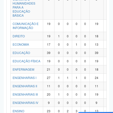
HUMANIDADES
PARA A
EDUCAÇÃO
BÁSICA
COMUNICAÇÃO E
19
0
0
0
0
19
0
INFORMAÇÃO
DIREITO
19
1
0
0
0
18
0
ECONOMIA
17
0
0
1
0
13
3
EDUCAÇÃO
39
0
0
0
0
39
0
EDUCAÇÃO FÍSICA
19
0
0
0
0
19
0
ENFERMAGEM
21
0
0
0
0
18
3
ENGENHARIAS I
27
1
1
1
0
24
0
ENGENHARIAS II
11
0
0
0
0
11
0
ENGENHARIAS III
20
1
0
0
0
19
0
ENGENHARIAS IV
9
0
0
0
0
9
0
ENSINO
23
0
2
3
0
13
5