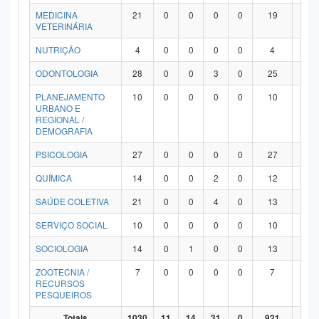
MEDICINA
21
0
0
0
0
19
2
VETERINÁRIA
NUTRIÇÃO
4
0
0
0
0
4
0
ODONTOLOGIA
28
0
0
3
0
25
0
PLANEJAMENTO
10
0
0
0
0
10
0
URBANO E
REGIONAL /
DEMOGRAFIA
PSICOLOGIA
27
0
0
0
0
27
0
QUÍMICA
14
0
0
2
0
12
0
SAÚDE COLETIVA
21
0
0
4
0
13
4
SERVIÇO SOCIAL
10
0
0
0
0
10
0
SOCIOLOGIA
14
0
1
0
0
13
0
ZOOTECNIA /
7
0
0
0
0
7
0
RECURSOS
PESQUEIROS
Totais
1030
11
14
31
0
921
53