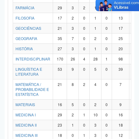
FARMÁCIA
29
3
2
1
0
21
2
FILOSOFIA
17
2
0
1
0
13
1
GEOCIÊNCIAS
21
3
0
1
0
17
0
GEOGRAFIA
35
7
0
2
0
25
1
HISTÓRIA
27
3
0
1
0
20
3
INTERDISCIPLINAR
170
26
4
28
1
98
1
LINGUÍSTICA E
53
9
0
5
0
39
0
LITERATURA
MATEMÁTICA /
21
8
2
4
0
7
0
PROBABILIDADE E
ESTATÍSTICA
MATERIAIS
16
5
0
2
0
9
0
MEDICINA I
29
2
1
10
0
16
0
MEDICINA II
23
1
0
3
0
18
1
MEDICINA III
18
0
1
3
0
12
2