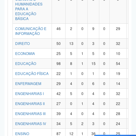
HUMANIDADES
PARA A
EDUCAÇÃO
BÁSICA
COMUNICAÇÃO E
46
2
0
9
0
29
6
INFORMAÇÃO
DIREITO
50
13
0
3
0
32
2
ECONOMIA
25
5
1
5
0
10
4
EDUCAÇÃO
98
8
1
15
0
54
2
EDUCAÇÃO FÍSICA
22
1
0
1
0
19
1
ENFERMAGEM
29
4
0
6
0
14
5
ENGENHARIAS I
42
5
0
4
0
32
1
ENGENHARIAS II
27
0
1
4
0
22
0
ENGENHARIAS III
39
4
0
4
0
28
3
ENGENHARIAS IV
34
5
2
3
0
24
0
ENSINO
87
12
1
36
0
25
1