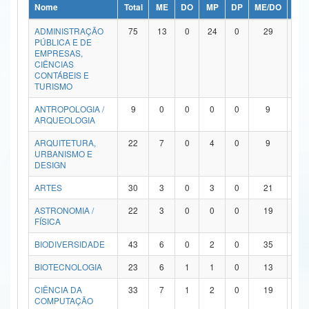
Nome
Total
ME
DO
MP
DP
ME/DO
MP/
Ministério da Ciência, Tecnologia, Inovações e Comunicações
ADMINISTRAÇÃO
75
13
0
24
0
29
9
PÚBLICA E DE
Ministério do Meio Ambiente
EMPRESAS,
CIÊNCIAS
Ministério do Turismo
CONTÁBEIS E
TURISMO
Ministério do Desenvolvimento Regional
ANTROPOLOGIA /
9
0
0
0
0
9
0
ARQUEOLOGIA
Controladoria-Geral da União
ARQUITETURA,
22
7
0
4
0
9
2
URBANISMO E
Ministério da Mulher, da Família e dos Direitos Humanos
DESIGN
Secretaria-Geral
ARTES
30
3
0
3
0
21
3
ASTRONOMIA /
22
3
0
0
0
19
0
Secretaria de Governo
FÍSICA
Gabinete de Segurança Institucional
BIODIVERSIDADE
43
6
0
2
0
35
0
Advocacia-Geral da União
BIOTECNOLOGIA
23
6
1
1
0
13
2
CIÊNCIA DA
33
7
1
2
0
19
4
Banco Central do Brasil
COMPUTAÇÃO