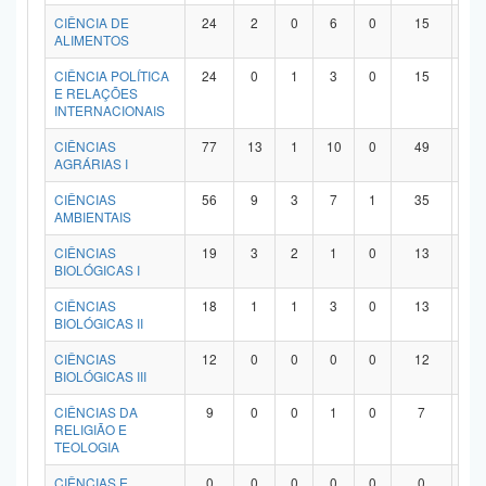
Planalto
CIÊNCIA DE
24
2
0
6
0
15
1
ALIMENTOS
CIÊNCIA POLÍTICA
24
0
1
3
0
15
5
E RELAÇÕES
INTERNACIONAIS
CIÊNCIAS
77
13
1
10
0
49
4
AGRÁRIAS I
CIÊNCIAS
56
9
3
7
1
35
1
AMBIENTAIS
CIÊNCIAS
19
3
2
1
0
13
0
BIOLÓGICAS I
CIÊNCIAS
18
1
1
3
0
13
0
BIOLÓGICAS II
CIÊNCIAS
12
0
0
0
0
12
0
BIOLÓGICAS III
CIÊNCIAS DA
9
0
0
1
0
7
1
RELIGIÃO E
TEOLOGIA
CIÊNCIAS E
0
0
0
0
0
0
0