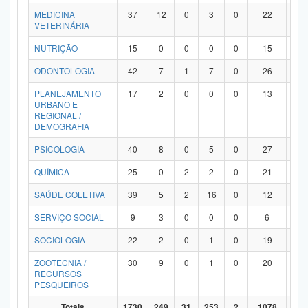
MEDICINA
37
12
0
3
0
22
0
VETERINÁRIA
NUTRIÇÃO
15
0
0
0
0
15
0
ODONTOLOGIA
42
7
1
7
0
26
1
PLANEJAMENTO
17
2
0
0
0
13
2
URBANO E
REGIONAL /
DEMOGRAFIA
PSICOLOGIA
40
8
0
5
0
27
0
QUÍMICA
25
0
2
2
0
21
0
SAÚDE COLETIVA
39
5
2
16
0
12
4
SERVIÇO SOCIAL
9
3
0
0
0
6
0
SOCIOLOGIA
22
2
0
1
0
19
0
ZOOTECNIA /
30
9
0
1
0
20
0
RECURSOS
PESQUEIROS
Totais
1730
249
31
253
2
1078
11