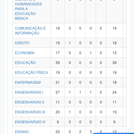
HUMANIDADES
PARA A
EDUCAÇÃO
BÁSICA
COMUNICAÇÃO E
19
0
0
0
0
19
0
INFORMAÇÃO
DIREITO
19
1
0
0
0
18
0
ECONOMIA
17
0
0
1
0
13
3
EDUCAÇÃO
39
0
0
0
0
39
0
EDUCAÇÃO FÍSICA
19
0
0
0
0
19
0
ENFERMAGEM
21
0
0
0
0
18
3
ENGENHARIAS I
27
1
1
1
0
24
0
ENGENHARIAS II
11
0
0
0
0
11
0
ENGENHARIAS III
20
1
0
0
0
19
0
ENGENHARIAS IV
9
0
0
0
0
9
0
ENSINO
23
0
2
3
0
13
5