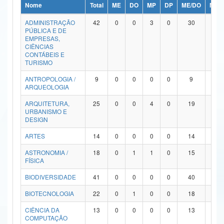
Nome
Total
ME
DO
MP
DP
ME/DO
MP/
Ministério da Ciência, Tecnologia, Inovações e Comunicações
ADMINISTRAÇÃO
42
0
0
3
0
30
9
PÚBLICA E DE
Ministério do Meio Ambiente
EMPRESAS,
CIÊNCIAS
Ministério do Turismo
CONTÁBEIS E
TURISMO
Ministério do Desenvolvimento Regional
ANTROPOLOGIA /
9
0
0
0
0
9
0
ARQUEOLOGIA
Controladoria-Geral da União
ARQUITETURA,
25
0
0
4
0
19
2
URBANISMO E
Ministério da Mulher, da Família e dos Direitos Humanos
DESIGN
Secretaria-Geral
ARTES
14
0
0
0
0
14
0
ASTRONOMIA /
18
0
1
1
0
15
1
Secretaria de Governo
FÍSICA
Gabinete de Segurança Institucional
BIODIVERSIDADE
41
0
0
0
0
40
1
Advocacia-Geral da União
BIOTECNOLOGIA
22
0
1
0
0
18
3
CIÊNCIA DA
13
0
0
0
0
13
0
Banco Central do Brasil
COMPUTAÇÃO