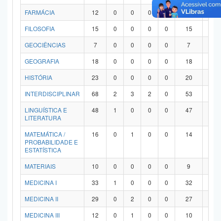
FARMÁCIA
12
0
0
0
0
12
0
FILOSOFIA
15
0
0
0
0
15
0
GEOCIÊNCIAS
7
0
0
0
0
7
0
GEOGRAFIA
18
0
0
0
0
18
0
HISTÓRIA
23
0
0
0
0
20
3
INTERDISCIPLINAR
68
2
3
2
0
53
8
LINGUÍSTICA E
48
1
0
0
0
47
0
LITERATURA
MATEMÁTICA /
16
0
1
0
0
14
1
PROBABILIDADE E
ESTATÍSTICA
MATERIAIS
10
0
0
0
0
9
1
MEDICINA I
33
1
0
0
0
32
0
MEDICINA II
29
0
2
0
0
27
0
MEDICINA III
12
0
1
0
0
10
1