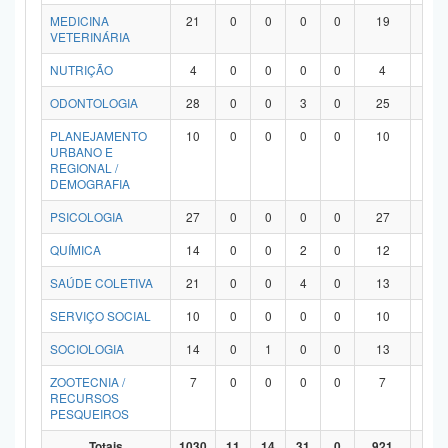
MEDICINA
21
0
0
0
0
19
2
VETERINÁRIA
NUTRIÇÃO
4
0
0
0
0
4
0
ODONTOLOGIA
28
0
0
3
0
25
0
PLANEJAMENTO
10
0
0
0
0
10
0
URBANO E
REGIONAL /
DEMOGRAFIA
PSICOLOGIA
27
0
0
0
0
27
0
QUÍMICA
14
0
0
2
0
12
0
SAÚDE COLETIVA
21
0
0
4
0
13
4
SERVIÇO SOCIAL
10
0
0
0
0
10
0
SOCIOLOGIA
14
0
1
0
0
13
0
ZOOTECNIA /
7
0
0
0
0
7
0
RECURSOS
PESQUEIROS
Totais
1030
11
14
31
0
921
53