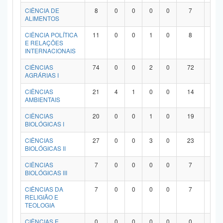
Planalto
CIÊNCIA DE
8
0
0
0
0
7
1
ALIMENTOS
CIÊNCIA POLÍTICA
11
0
0
1
0
8
2
E RELAÇÕES
INTERNACIONAIS
CIÊNCIAS
74
0
0
2
0
72
0
AGRÁRIAS I
CIÊNCIAS
21
4
1
0
0
14
2
AMBIENTAIS
CIÊNCIAS
20
0
0
1
0
19
0
BIOLÓGICAS I
CIÊNCIAS
27
0
0
3
0
23
1
BIOLÓGICAS II
CIÊNCIAS
7
0
0
0
0
7
0
BIOLÓGICAS III
CIÊNCIAS DA
7
0
0
0
0
7
0
RELIGIÃO E
TEOLOGIA
CIÊNCIAS E
0
0
0
0
0
0
0