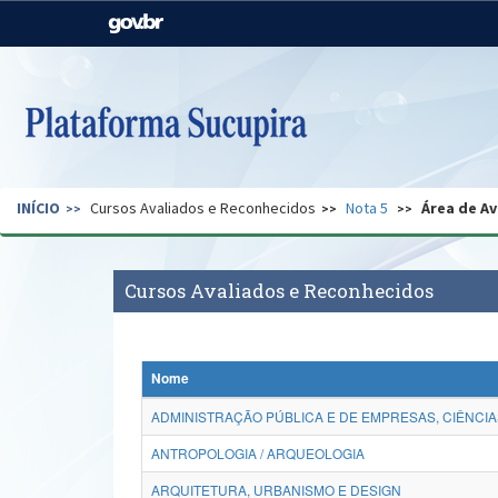
Casa Civil
Ministério da Justiça e
Segurança Pública
Ministério da Agricultura,
Ministério da Educação
Pecuária e Abastecimento
Ministério do Meio Ambiente
Ministério do Turismo
INÍCIO
Cursos Avaliados e Reconhecidos
Nota 5
Área de Av
Secretaria de Governo
Gabinete de Segurança
Institucional
Cursos Avaliados e Reconhecidos
Nome
ADMINISTRAÇÃO PÚBLICA E DE EMPRESAS, CIÊNCIA
ANTROPOLOGIA / ARQUEOLOGIA
ARQUITETURA, URBANISMO E DESIGN