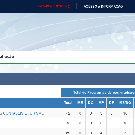
ACESSO À INFORMAÇÃO
CORONAVÍRUS (COVID-19)
Ministério da Defesa
Ministério das Relações
Mini
Exteriores
IR
PARA
O
CONTEÚDO
Ministério da Cidadania
Ministério da Saúde
Mini
Ministério do Desenvolvimento
Controladoria-Geral da União
Minis
Regional
e do
aliação
Advocacia-Geral da União
Banco Central do Brasil
Plana
Total de Programas de pós-grad
Total
ME
DO
MP
DP
ME/DO
S CONTÁBEIS E TURISMO
42
0
0
3
0
30
9
0
0
0
0
9
25
0
0
4
0
19