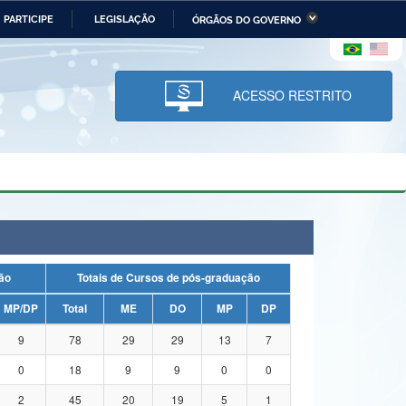
PARTICIPE
LEGISLAÇÃO
ÓRGÃOS DO GOVERNO
stério da Economia
Ministério da Infraestrutura
stério de Minas e Energia
Ministério da Ciência,
Tecnologia, Inovações e
ACESSO RESTRITO
Comunicações
tério da Mulher, da Família
Secretaria-Geral
s Direitos Humanos
lto
uação
Totais de Cursos de pós-graduação
MP/DP
Total
ME
DO
MP
DP
9
78
29
29
13
7
0
18
9
9
0
0
2
45
20
19
5
1