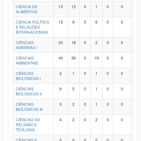
Planalto
CIÊNCIA DE
13
12
0
1
0
0
0
ALIMENTOS
CIÊNCIA POLÍTICA
15
9
0
6
0
0
0
E RELAÇÕES
INTERNACIONAIS
CIÊNCIAS
20
18
0
2
0
0
0
AGRÁRIAS I
CIÊNCIAS
45
26
0
19
0
0
0
AMBIENTAIS
CIÊNCIAS
2
1
0
1
0
0
0
BIOLÓGICAS I
CIÊNCIAS
6
5
0
1
0
0
0
BIOLÓGICAS II
CIÊNCIAS
3
2
0
1
0
0
0
BIOLÓGICAS III
CIÊNCIAS DA
4
2
0
2
0
0
0
RELIGIÃO E
TEOLOGIA
CIÊNCIAS E
0
0
0
0
0
0
0