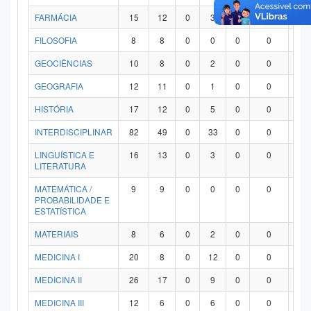
FARMÁCIA
15
12
0
3
0
0
0
FILOSOFIA
8
8
0
0
0
0
0
GEOCIÊNCIAS
10
8
0
2
0
0
0
GEOGRAFIA
12
11
0
1
0
0
0
HISTÓRIA
17
12
0
5
0
0
0
INTERDISCIPLINAR
82
49
0
33
0
0
0
LINGUÍSTICA E
16
13
0
3
0
0
0
LITERATURA
MATEMÁTICA /
9
9
0
0
0
0
0
PROBABILIDADE E
ESTATÍSTICA
MATERIAIS
8
6
0
2
0
0
0
MEDICINA I
20
8
0
12
0
0
0
MEDICINA II
26
17
0
9
0
0
0
MEDICINA III
12
6
0
6
0
0
0