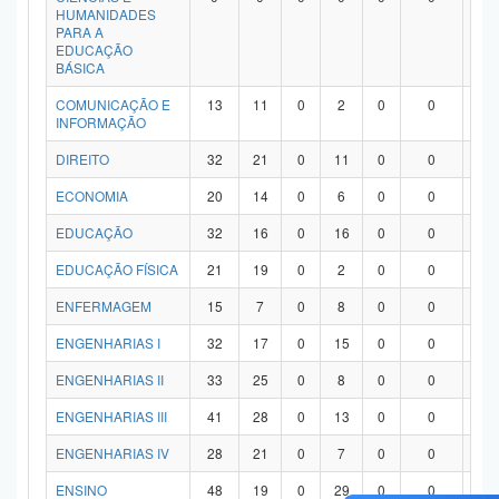
HUMANIDADES
PARA A
EDUCAÇÃO
BÁSICA
COMUNICAÇÃO E
13
11
0
2
0
0
0
INFORMAÇÃO
DIREITO
32
21
0
11
0
0
0
ECONOMIA
20
14
0
6
0
0
0
EDUCAÇÃO
32
16
0
16
0
0
0
EDUCAÇÃO FÍSICA
21
19
0
2
0
0
0
ENFERMAGEM
15
7
0
8
0
0
0
ENGENHARIAS I
32
17
0
15
0
0
0
ENGENHARIAS II
33
25
0
8
0
0
0
ENGENHARIAS III
41
28
0
13
0
0
0
ENGENHARIAS IV
28
21
0
7
0
0
0
ENSINO
48
19
0
29
0
0
0