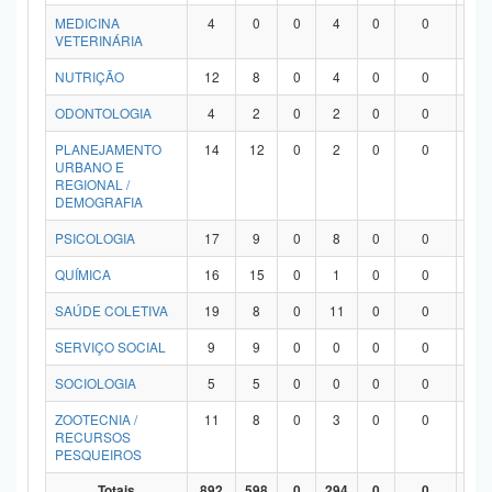
MEDICINA
4
0
0
4
0
0
0
VETERINÁRIA
NUTRIÇÃO
12
8
0
4
0
0
0
ODONTOLOGIA
4
2
0
2
0
0
0
PLANEJAMENTO
14
12
0
2
0
0
0
URBANO E
REGIONAL /
DEMOGRAFIA
PSICOLOGIA
17
9
0
8
0
0
0
QUÍMICA
16
15
0
1
0
0
0
SAÚDE COLETIVA
19
8
0
11
0
0
0
SERVIÇO SOCIAL
9
9
0
0
0
0
0
SOCIOLOGIA
5
5
0
0
0
0
0
ZOOTECNIA /
11
8
0
3
0
0
0
RECURSOS
PESQUEIROS
Totais
892
598
0
294
0
0
0