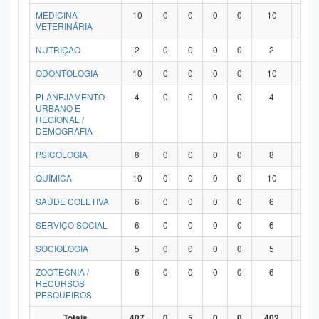
MEDICINA
10
0
0
0
0
10
0
VETERINÁRIA
NUTRIÇÃO
2
0
0
0
0
2
0
ODONTOLOGIA
10
0
0
0
0
10
0
PLANEJAMENTO
4
0
0
0
0
4
0
URBANO E
REGIONAL /
DEMOGRAFIA
PSICOLOGIA
8
0
0
0
0
8
0
QUÍMICA
10
0
0
0
0
10
0
SAÚDE COLETIVA
6
0
0
0
0
6
0
SERVIÇO SOCIAL
6
0
0
0
0
6
0
SOCIOLOGIA
5
0
0
0
0
5
0
ZOOTECNIA /
6
0
0
0
0
6
0
RECURSOS
PESQUEIROS
Totais
407
0
5
0
0
402
0