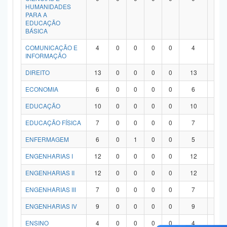
HUMANIDADES
PARA A
EDUCAÇÃO
BÁSICA
COMUNICAÇÃO E
4
0
0
0
0
4
0
INFORMAÇÃO
DIREITO
13
0
0
0
0
13
0
ECONOMIA
6
0
0
0
0
6
0
EDUCAÇÃO
10
0
0
0
0
10
0
EDUCAÇÃO FÍSICA
7
0
0
0
0
7
0
ENFERMAGEM
6
0
1
0
0
5
0
ENGENHARIAS I
12
0
0
0
0
12
0
ENGENHARIAS II
12
0
0
0
0
12
0
ENGENHARIAS III
7
0
0
0
0
7
0
ENGENHARIAS IV
9
0
0
0
0
9
0
ENSINO
4
0
0
0
0
4
0