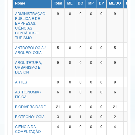
Nome
Total
ME
DO
MP
DP
ME/DO
MP/
Ministério da Ciência, Tecnologia, Inovações e Comunicações
ADMINISTRAÇÃO
9
0
0
0
0
9
0
PÚBLICA E DE
Ministério do Meio Ambiente
EMPRESAS,
CIÊNCIAS
Ministério do Turismo
CONTÁBEIS E
TURISMO
Ministério do Desenvolvimento Regional
ANTROPOLOGIA /
5
0
0
0
0
5
0
ARQUEOLOGIA
Controladoria-Geral da União
ARQUITETURA,
9
0
0
0
0
9
0
URBANISMO E
Ministério da Mulher, da Família e dos Direitos Humanos
DESIGN
Secretaria-Geral
ARTES
9
0
0
0
0
9
0
ASTRONOMIA /
6
0
0
0
0
6
0
Secretaria de Governo
FÍSICA
Gabinete de Segurança Institucional
BIODIVERSIDADE
21
0
0
0
0
21
0
Advocacia-Geral da União
BIOTECNOLOGIA
3
0
1
0
0
2
0
CIÊNCIA DA
4
0
0
0
0
4
0
Banco Central do Brasil
COMPUTAÇÃO