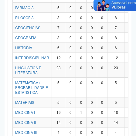
FARMÁCIA
5
0
0
0
0
5
0
FILOSOFIA
8
0
0
0
0
8
0
GEOCIÊNCIAS
7
0
0
0
0
7
0
GEOGRAFIA
8
0
0
0
0
8
0
HISTÓRIA
6
0
0
0
0
6
0
INTERDISCIPLINAR
12
0
0
0
0
12
0
LINGUÍSTICA E
23
0
0
0
0
23
0
LITERATURA
MATEMÁTICA /
5
0
0
0
0
5
0
PROBABILIDADE E
ESTATÍSTICA
MATERIAIS
5
0
0
0
0
5
0
MEDICINA I
19
0
1
0
0
18
0
MEDICINA II
14
0
0
0
0
14
0
MEDICINA III
4
0
0
0
0
4
0