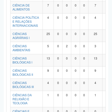
Planalto
CIÊNCIA DE
7
0
0
0
0
7
0
ALIMENTOS
CIÊNCIA POLÍTICA
4
0
0
0
0
4
0
E RELAÇÕES
INTERNACIONAIS
CIÊNCIAS
25
0
0
0
0
25
0
AGRÁRIAS I
CIÊNCIAS
5
0
2
0
0
3
0
AMBIENTAIS
CIÊNCIAS
13
0
0
0
0
13
0
BIOLÓGICAS I
CIÊNCIAS
9
0
0
0
0
9
0
BIOLÓGICAS II
CIÊNCIAS
4
0
0
0
0
4
0
BIOLÓGICAS III
CIÊNCIAS DA
1
0
0
0
0
1
0
RELIGIÃO E
TEOLOGIA
CIÊNCIAS E
0
0
0
0
0
0
0