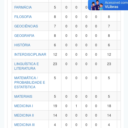
FARMÁCIA
5
0
0
0
0
5
0
FILOSOFIA
8
0
0
0
0
8
0
GEOCIÊNCIAS
7
0
0
0
0
7
0
GEOGRAFIA
8
0
0
0
0
8
0
HISTÓRIA
6
0
0
0
0
6
0
INTERDISCIPLINAR
12
0
0
0
0
12
0
LINGUÍSTICA E
23
0
0
0
0
23
0
LITERATURA
MATEMÁTICA /
5
0
0
0
0
5
0
PROBABILIDADE E
ESTATÍSTICA
MATERIAIS
5
0
0
0
0
5
0
MEDICINA I
19
0
1
0
0
18
0
MEDICINA II
14
0
0
0
0
14
0
MEDICINA III
4
0
0
0
0
4
0