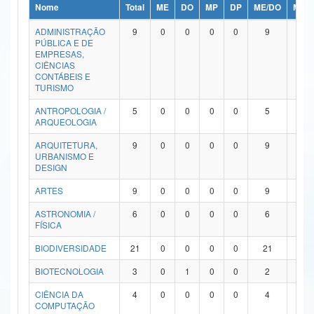
Nome
Total
ME
DO
MP
DP
ME/DO
MP/
Ministério da Ciência, Tecnologia, Inovações e Comunicações
ADMINISTRAÇÃO
9
0
0
0
0
9
0
PÚBLICA E DE
Ministério do Meio Ambiente
EMPRESAS,
CIÊNCIAS
Ministério do Turismo
CONTÁBEIS E
TURISMO
Ministério do Desenvolvimento Regional
ANTROPOLOGIA /
5
0
0
0
0
5
0
ARQUEOLOGIA
Controladoria-Geral da União
ARQUITETURA,
9
0
0
0
0
9
0
URBANISMO E
Ministério da Mulher, da Família e dos Direitos Humanos
DESIGN
Secretaria-Geral
ARTES
9
0
0
0
0
9
0
ASTRONOMIA /
6
0
0
0
0
6
0
Secretaria de Governo
FÍSICA
Gabinete de Segurança Institucional
BIODIVERSIDADE
21
0
0
0
0
21
0
Advocacia-Geral da União
BIOTECNOLOGIA
3
0
1
0
0
2
0
CIÊNCIA DA
4
0
0
0
0
4
0
Banco Central do Brasil
COMPUTAÇÃO