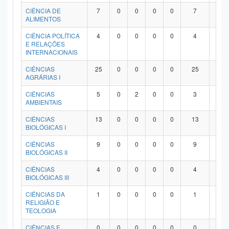
Planalto
CIÊNCIA DE
7
0
0
0
0
7
0
ALIMENTOS
CIÊNCIA POLÍTICA
4
0
0
0
0
4
0
E RELAÇÕES
INTERNACIONAIS
CIÊNCIAS
25
0
0
0
0
25
0
AGRÁRIAS I
CIÊNCIAS
5
0
2
0
0
3
0
AMBIENTAIS
CIÊNCIAS
13
0
0
0
0
13
0
BIOLÓGICAS I
CIÊNCIAS
9
0
0
0
0
9
0
BIOLÓGICAS II
CIÊNCIAS
4
0
0
0
0
4
0
BIOLÓGICAS III
CIÊNCIAS DA
1
0
0
0
0
1
0
RELIGIÃO E
TEOLOGIA
CIÊNCIAS E
0
0
0
0
0
0
0