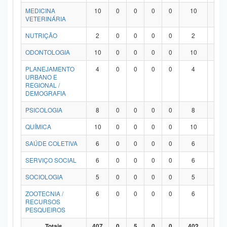
MEDICINA
10
0
0
0
0
10
0
VETERINÁRIA
NUTRIÇÃO
2
0
0
0
0
2
0
ODONTOLOGIA
10
0
0
0
0
10
0
PLANEJAMENTO
4
0
0
0
0
4
0
URBANO E
REGIONAL /
DEMOGRAFIA
PSICOLOGIA
8
0
0
0
0
8
0
QUÍMICA
10
0
0
0
0
10
0
SAÚDE COLETIVA
6
0
0
0
0
6
0
SERVIÇO SOCIAL
6
0
0
0
0
6
0
SOCIOLOGIA
5
0
0
0
0
5
0
ZOOTECNIA /
6
0
0
0
0
6
0
RECURSOS
PESQUEIROS
Totais
407
0
5
0
0
402
0