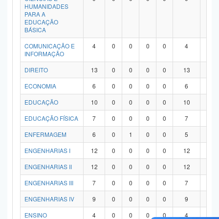
HUMANIDADES
PARA A
EDUCAÇÃO
BÁSICA
COMUNICAÇÃO E
4
0
0
0
0
4
0
INFORMAÇÃO
DIREITO
13
0
0
0
0
13
0
ECONOMIA
6
0
0
0
0
6
0
EDUCAÇÃO
10
0
0
0
0
10
0
EDUCAÇÃO FÍSICA
7
0
0
0
0
7
0
ENFERMAGEM
6
0
1
0
0
5
0
ENGENHARIAS I
12
0
0
0
0
12
0
ENGENHARIAS II
12
0
0
0
0
12
0
ENGENHARIAS III
7
0
0
0
0
7
0
ENGENHARIAS IV
9
0
0
0
0
9
0
ENSINO
4
0
0
0
0
4
0