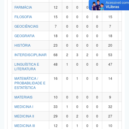
FARMÁCIA
12
0
0
0
0
12
0
FILOSOFIA
15
0
0
0
0
15
0
GEOCIÊNCIAS
7
0
0
0
0
7
0
GEOGRAFIA
18
0
0
0
0
18
0
HISTÓRIA
23
0
0
0
0
20
3
INTERDISCIPLINAR
68
2
3
2
0
53
8
LINGUÍSTICA E
48
1
0
0
0
47
0
LITERATURA
MATEMÁTICA /
16
0
1
0
0
14
1
PROBABILIDADE E
ESTATÍSTICA
MATERIAIS
10
0
0
0
0
9
1
MEDICINA I
33
1
0
0
0
32
0
MEDICINA II
29
0
2
0
0
27
0
MEDICINA III
12
0
1
0
0
10
1