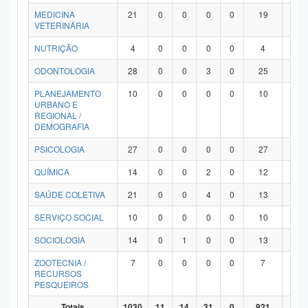
MEDICINA
21
0
0
0
0
19
2
VETERINÁRIA
NUTRIÇÃO
4
0
0
0
0
4
0
ODONTOLOGIA
28
0
0
3
0
25
0
PLANEJAMENTO
10
0
0
0
0
10
0
URBANO E
REGIONAL /
DEMOGRAFIA
PSICOLOGIA
27
0
0
0
0
27
0
QUÍMICA
14
0
0
2
0
12
0
SAÚDE COLETIVA
21
0
0
4
0
13
4
SERVIÇO SOCIAL
10
0
0
0
0
10
0
SOCIOLOGIA
14
0
1
0
0
13
0
ZOOTECNIA /
7
0
0
0
0
7
0
RECURSOS
PESQUEIROS
Totais
1030
11
14
31
0
921
53