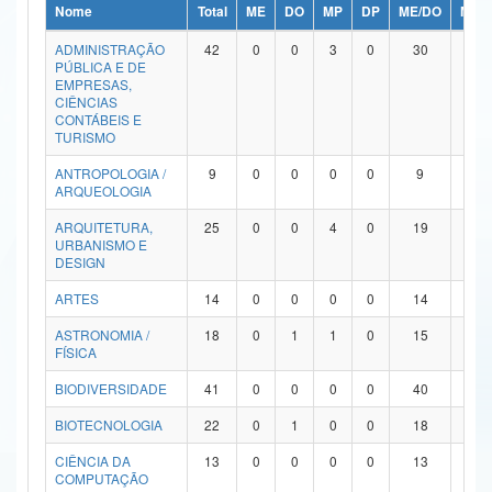
Nome
Total
ME
DO
MP
DP
ME/DO
MP/
Ministério da Ciência, Tecnologia, Inovações e Comunicações
ADMINISTRAÇÃO
42
0
0
3
0
30
9
PÚBLICA E DE
Ministério do Meio Ambiente
EMPRESAS,
CIÊNCIAS
Ministério do Turismo
CONTÁBEIS E
TURISMO
Ministério do Desenvolvimento Regional
ANTROPOLOGIA /
9
0
0
0
0
9
0
ARQUEOLOGIA
Controladoria-Geral da União
ARQUITETURA,
25
0
0
4
0
19
2
URBANISMO E
Ministério da Mulher, da Família e dos Direitos Humanos
DESIGN
Secretaria-Geral
ARTES
14
0
0
0
0
14
0
ASTRONOMIA /
18
0
1
1
0
15
1
Secretaria de Governo
FÍSICA
Gabinete de Segurança Institucional
BIODIVERSIDADE
41
0
0
0
0
40
1
Advocacia-Geral da União
BIOTECNOLOGIA
22
0
1
0
0
18
3
CIÊNCIA DA
13
0
0
0
0
13
0
Banco Central do Brasil
COMPUTAÇÃO