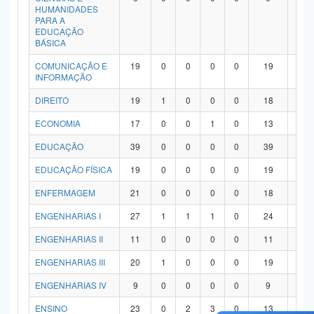
HUMANIDADES
PARA A
EDUCAÇÃO
BÁSICA
COMUNICAÇÃO E
19
0
0
0
0
19
0
INFORMAÇÃO
DIREITO
19
1
0
0
0
18
0
ECONOMIA
17
0
0
1
0
13
3
EDUCAÇÃO
39
0
0
0
0
39
0
EDUCAÇÃO FÍSICA
19
0
0
0
0
19
0
ENFERMAGEM
21
0
0
0
0
18
3
ENGENHARIAS I
27
1
1
1
0
24
0
ENGENHARIAS II
11
0
0
0
0
11
0
ENGENHARIAS III
20
1
0
0
0
19
0
ENGENHARIAS IV
9
0
0
0
0
9
0
ENSINO
23
0
2
3
0
13
5