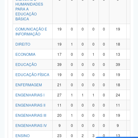
HUMANIDADES
PARA A
EDUCAÇÃO
BÁSICA
COMUNICAÇÃO E
19
0
0
0
0
19
0
INFORMAÇÃO
DIREITO
19
1
0
0
0
18
0
ECONOMIA
17
0
0
1
0
13
3
EDUCAÇÃO
39
0
0
0
0
39
0
EDUCAÇÃO FÍSICA
19
0
0
0
0
19
0
ENFERMAGEM
21
0
0
0
0
18
3
ENGENHARIAS I
27
1
1
1
0
24
0
ENGENHARIAS II
11
0
0
0
0
11
0
ENGENHARIAS III
20
1
0
0
0
19
0
ENGENHARIAS IV
9
0
0
0
0
9
0
ENSINO
23
0
2
3
0
13
5