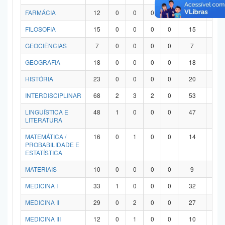
FARMÁCIA
12
0
0
0
0
12
0
FILOSOFIA
15
0
0
0
0
15
0
GEOCIÊNCIAS
7
0
0
0
0
7
0
GEOGRAFIA
18
0
0
0
0
18
0
HISTÓRIA
23
0
0
0
0
20
3
INTERDISCIPLINAR
68
2
3
2
0
53
8
LINGUÍSTICA E
48
1
0
0
0
47
0
LITERATURA
MATEMÁTICA /
16
0
1
0
0
14
1
PROBABILIDADE E
ESTATÍSTICA
MATERIAIS
10
0
0
0
0
9
1
MEDICINA I
33
1
0
0
0
32
0
MEDICINA II
29
0
2
0
0
27
0
MEDICINA III
12
0
1
0
0
10
1