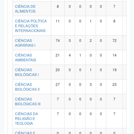
Planalto
CIÊNCIA DE
8
0
0
0
0
7
1
ALIMENTOS
CIÊNCIA POLÍTICA
11
0
0
1
0
8
2
E RELAÇÕES
INTERNACIONAIS
CIÊNCIAS
74
0
0
2
0
72
0
AGRÁRIAS I
CIÊNCIAS
21
4
1
0
0
14
2
AMBIENTAIS
CIÊNCIAS
20
0
0
1
0
19
0
BIOLÓGICAS I
CIÊNCIAS
27
0
0
3
0
23
1
BIOLÓGICAS II
CIÊNCIAS
7
0
0
0
0
7
0
BIOLÓGICAS III
CIÊNCIAS DA
7
0
0
0
0
7
0
RELIGIÃO E
TEOLOGIA
CIÊNCIAS E
0
0
0
0
0
0
0