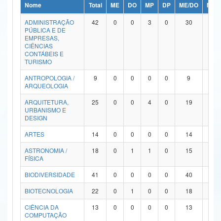
Nome
Total
ME
DO
MP
DP
ME/DO
MP/
Ministério da Ciência, Tecnologia, Inovações e Comunicações
ADMINISTRAÇÃO
42
0
0
3
0
30
9
PÚBLICA E DE
Ministério do Meio Ambiente
EMPRESAS,
CIÊNCIAS
Ministério do Turismo
CONTÁBEIS E
TURISMO
Ministério do Desenvolvimento Regional
ANTROPOLOGIA /
9
0
0
0
0
9
0
ARQUEOLOGIA
Controladoria-Geral da União
ARQUITETURA,
25
0
0
4
0
19
2
URBANISMO E
Ministério da Mulher, da Família e dos Direitos Humanos
DESIGN
Secretaria-Geral
ARTES
14
0
0
0
0
14
0
ASTRONOMIA /
18
0
1
1
0
15
1
Secretaria de Governo
FÍSICA
Gabinete de Segurança Institucional
BIODIVERSIDADE
41
0
0
0
0
40
1
Advocacia-Geral da União
BIOTECNOLOGIA
22
0
1
0
0
18
3
CIÊNCIA DA
13
0
0
0
0
13
0
Banco Central do Brasil
COMPUTAÇÃO