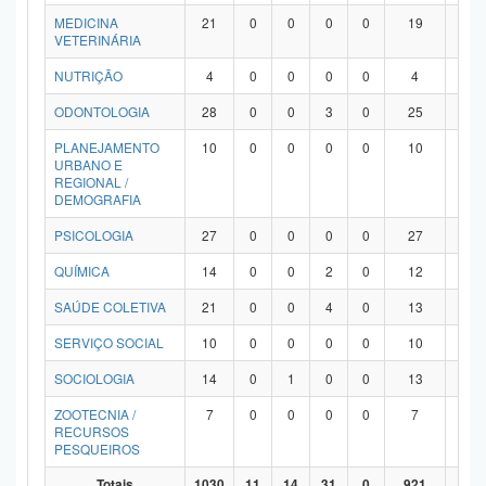
MEDICINA
21
0
0
0
0
19
2
VETERINÁRIA
NUTRIÇÃO
4
0
0
0
0
4
0
ODONTOLOGIA
28
0
0
3
0
25
0
PLANEJAMENTO
10
0
0
0
0
10
0
URBANO E
REGIONAL /
DEMOGRAFIA
PSICOLOGIA
27
0
0
0
0
27
0
QUÍMICA
14
0
0
2
0
12
0
SAÚDE COLETIVA
21
0
0
4
0
13
4
SERVIÇO SOCIAL
10
0
0
0
0
10
0
SOCIOLOGIA
14
0
1
0
0
13
0
ZOOTECNIA /
7
0
0
0
0
7
0
RECURSOS
PESQUEIROS
Totais
1030
11
14
31
0
921
53