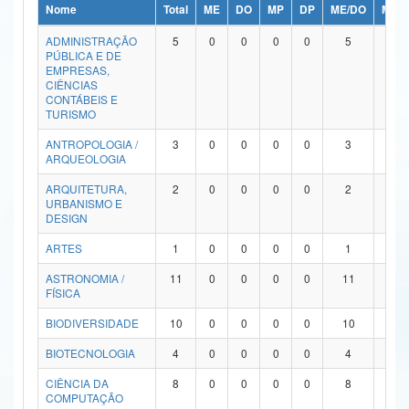
Nome
Total
ME
DO
MP
DP
ME/DO
MP/
Ministério da Ciência, Tecnologia, Inovações e Comunicações
ADMINISTRAÇÃO
5
0
0
0
0
5
0
PÚBLICA E DE
Ministério do Meio Ambiente
EMPRESAS,
CIÊNCIAS
Ministério do Turismo
CONTÁBEIS E
TURISMO
Ministério do Desenvolvimento Regional
ANTROPOLOGIA /
3
0
0
0
0
3
0
ARQUEOLOGIA
Controladoria-Geral da União
ARQUITETURA,
2
0
0
0
0
2
0
URBANISMO E
Ministério da Mulher, da Família e dos Direitos Humanos
DESIGN
Secretaria-Geral
ARTES
1
0
0
0
0
1
0
ASTRONOMIA /
11
0
0
0
0
11
0
Secretaria de Governo
FÍSICA
Gabinete de Segurança Institucional
BIODIVERSIDADE
10
0
0
0
0
10
0
Advocacia-Geral da União
BIOTECNOLOGIA
4
0
0
0
0
4
0
CIÊNCIA DA
8
0
0
0
0
8
0
Banco Central do Brasil
COMPUTAÇÃO