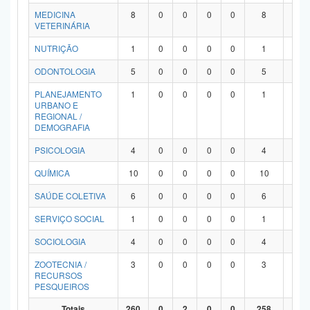
MEDICINA
8
0
0
0
0
8
0
VETERINÁRIA
NUTRIÇÃO
1
0
0
0
0
1
0
ODONTOLOGIA
5
0
0
0
0
5
0
PLANEJAMENTO
1
0
0
0
0
1
0
URBANO E
REGIONAL /
DEMOGRAFIA
PSICOLOGIA
4
0
0
0
0
4
0
QUÍMICA
10
0
0
0
0
10
0
SAÚDE COLETIVA
6
0
0
0
0
6
0
SERVIÇO SOCIAL
1
0
0
0
0
1
0
SOCIOLOGIA
4
0
0
0
0
4
0
ZOOTECNIA /
3
0
0
0
0
3
0
RECURSOS
PESQUEIROS
Totais
260
0
2
0
0
258
0