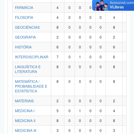
FARMÁCIA
4
0
0
0
0
4
0
FILOSOFIA
4
0
0
0
0
4
0
GEOCIÊNCIAS
8
0
0
0
0
8
0
GEOGRAFIA
2
0
0
0
0
2
0
HISTÓRIA
6
0
0
0
0
6
0
INTERDISCIPLINAR
7
0
1
0
0
6
0
LINGUÍSTICA E
8
0
0
0
0
8
0
LITERATURA
MATEMÁTICA /
8
0
0
0
0
8
0
PROBABILIDADE E
ESTATÍSTICA
MATERIAIS
2
0
0
0
0
2
0
MEDICINA I
5
0
1
0
0
4
0
MEDICINA II
8
0
0
0
0
8
0
MEDICINA III
3
0
0
0
0
3
0