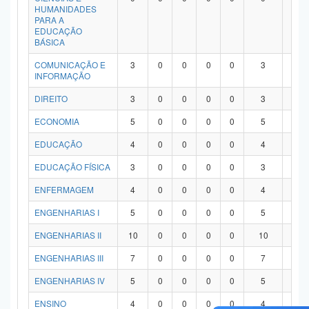
HUMANIDADES
PARA A
EDUCAÇÃO
BÁSICA
COMUNICAÇÃO E
3
0
0
0
0
3
0
INFORMAÇÃO
DIREITO
3
0
0
0
0
3
0
ECONOMIA
5
0
0
0
0
5
0
EDUCAÇÃO
4
0
0
0
0
4
0
EDUCAÇÃO FÍSICA
3
0
0
0
0
3
0
ENFERMAGEM
4
0
0
0
0
4
0
ENGENHARIAS I
5
0
0
0
0
5
0
ENGENHARIAS II
10
0
0
0
0
10
0
ENGENHARIAS III
7
0
0
0
0
7
0
ENGENHARIAS IV
5
0
0
0
0
5
0
ENSINO
4
0
0
0
0
4
0