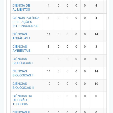
Planalto
CIÊNCIA DE
4
0
0
0
0
4
0
ALIMENTOS
CIÊNCIA POLÍTICA
4
0
0
0
0
4
0
E RELAÇÕES
INTERNACIONAIS
CIÊNCIAS
14
0
0
0
0
14
0
AGRÁRIAS I
CIÊNCIAS
3
0
0
0
0
3
0
AMBIENTAIS
CIÊNCIAS
6
0
0
0
0
6
0
BIOLÓGICAS I
CIÊNCIAS
14
0
0
0
0
14
0
BIOLÓGICAS II
CIÊNCIAS
10
0
0
0
0
10
0
BIOLÓGICAS III
CIÊNCIAS DA
0
0
0
0
0
0
0
RELIGIÃO E
TEOLOGIA
CIÊNCIAS E
0
0
0
0
0
0
0