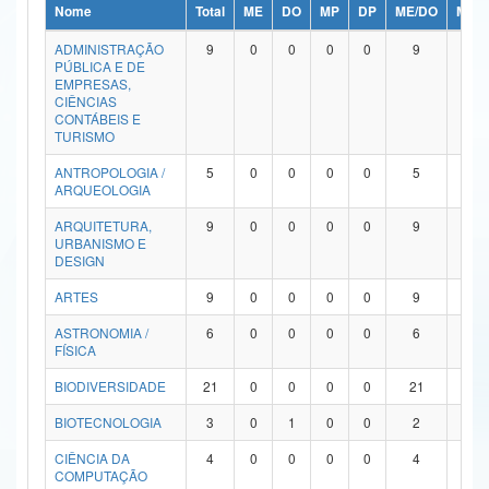
Nome
Total
ME
DO
MP
DP
ME/DO
MP/
Ministério da Ciência, Tecnologia, Inovações e Comunicações
ADMINISTRAÇÃO
9
0
0
0
0
9
0
PÚBLICA E DE
Ministério do Meio Ambiente
EMPRESAS,
CIÊNCIAS
Ministério do Turismo
CONTÁBEIS E
TURISMO
Ministério do Desenvolvimento Regional
ANTROPOLOGIA /
5
0
0
0
0
5
0
ARQUEOLOGIA
Controladoria-Geral da União
ARQUITETURA,
9
0
0
0
0
9
0
URBANISMO E
Ministério da Mulher, da Família e dos Direitos Humanos
DESIGN
Secretaria-Geral
ARTES
9
0
0
0
0
9
0
ASTRONOMIA /
6
0
0
0
0
6
0
Secretaria de Governo
FÍSICA
Gabinete de Segurança Institucional
BIODIVERSIDADE
21
0
0
0
0
21
0
Advocacia-Geral da União
BIOTECNOLOGIA
3
0
1
0
0
2
0
CIÊNCIA DA
4
0
0
0
0
4
0
Banco Central do Brasil
COMPUTAÇÃO