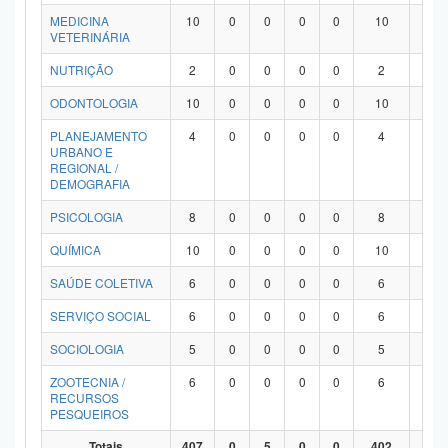
MEDICINA
10
0
0
0
0
10
0
VETERINÁRIA
NUTRIÇÃO
2
0
0
0
0
2
0
ODONTOLOGIA
10
0
0
0
0
10
0
PLANEJAMENTO
4
0
0
0
0
4
0
URBANO E
REGIONAL /
DEMOGRAFIA
PSICOLOGIA
8
0
0
0
0
8
0
QUÍMICA
10
0
0
0
0
10
0
SAÚDE COLETIVA
6
0
0
0
0
6
0
SERVIÇO SOCIAL
6
0
0
0
0
6
0
SOCIOLOGIA
5
0
0
0
0
5
0
ZOOTECNIA /
6
0
0
0
0
6
0
RECURSOS
PESQUEIROS
Totais
407
0
5
0
0
402
0