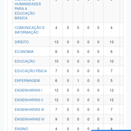
HUMANIDADES
PARA A
EDUCAÇÃO
BÁSICA
COMUNICAÇÃO E
4
0
0
0
0
4
0
INFORMAÇÃO
DIREITO
13
0
0
0
0
13
0
ECONOMIA
6
0
0
0
0
6
0
EDUCAÇÃO
10
0
0
0
0
10
0
EDUCAÇÃO FÍSICA
7
0
0
0
0
7
0
ENFERMAGEM
6
0
1
0
0
5
0
ENGENHARIAS I
12
0
0
0
0
12
0
ENGENHARIAS II
12
0
0
0
0
12
0
ENGENHARIAS III
7
0
0
0
0
7
0
ENGENHARIAS IV
9
0
0
0
0
9
0
ENSINO
4
0
0
0
0
4
0