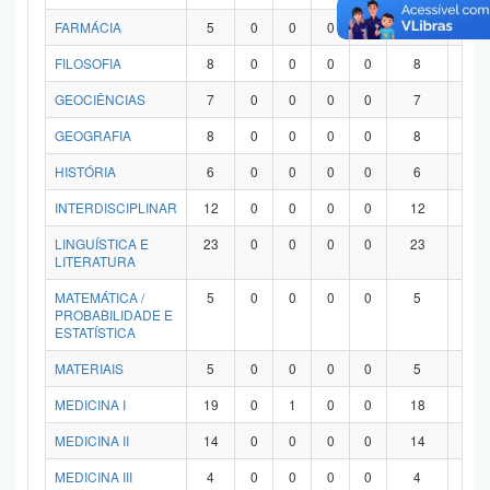
FARMÁCIA
5
0
0
0
0
5
0
FILOSOFIA
8
0
0
0
0
8
0
GEOCIÊNCIAS
7
0
0
0
0
7
0
GEOGRAFIA
8
0
0
0
0
8
0
HISTÓRIA
6
0
0
0
0
6
0
INTERDISCIPLINAR
12
0
0
0
0
12
0
LINGUÍSTICA E
23
0
0
0
0
23
0
LITERATURA
MATEMÁTICA /
5
0
0
0
0
5
0
PROBABILIDADE E
ESTATÍSTICA
MATERIAIS
5
0
0
0
0
5
0
MEDICINA I
19
0
1
0
0
18
0
MEDICINA II
14
0
0
0
0
14
0
MEDICINA III
4
0
0
0
0
4
0