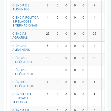
Planalto
CIÊNCIA DE
7
0
0
0
0
7
0
ALIMENTOS
CIÊNCIA POLÍTICA
4
0
0
0
0
4
0
E RELAÇÕES
INTERNACIONAIS
CIÊNCIAS
25
0
0
0
0
25
0
AGRÁRIAS I
CIÊNCIAS
5
0
2
0
0
3
0
AMBIENTAIS
CIÊNCIAS
13
0
0
0
0
13
0
BIOLÓGICAS I
CIÊNCIAS
9
0
0
0
0
9
0
BIOLÓGICAS II
CIÊNCIAS
4
0
0
0
0
4
0
BIOLÓGICAS III
CIÊNCIAS DA
1
0
0
0
0
1
0
RELIGIÃO E
TEOLOGIA
CIÊNCIAS E
0
0
0
0
0
0
0