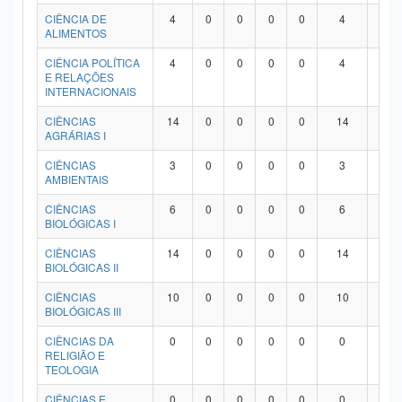
Planalto
CIÊNCIA DE
4
0
0
0
0
4
0
ALIMENTOS
CIÊNCIA POLÍTICA
4
0
0
0
0
4
0
E RELAÇÕES
INTERNACIONAIS
CIÊNCIAS
14
0
0
0
0
14
0
AGRÁRIAS I
CIÊNCIAS
3
0
0
0
0
3
0
AMBIENTAIS
CIÊNCIAS
6
0
0
0
0
6
0
BIOLÓGICAS I
CIÊNCIAS
14
0
0
0
0
14
0
BIOLÓGICAS II
CIÊNCIAS
10
0
0
0
0
10
0
BIOLÓGICAS III
CIÊNCIAS DA
0
0
0
0
0
0
0
RELIGIÃO E
TEOLOGIA
CIÊNCIAS E
0
0
0
0
0
0
0