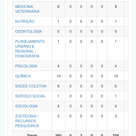
MEDICINA
8
0
0
0
0
8
0
VETERINÁRIA
NUTRIÇÃO
1
0
0
0
0
1
0
ODONTOLOGIA
5
0
0
0
0
5
0
PLANEJAMENTO
1
0
0
0
0
1
0
URBANO E
REGIONAL /
DEMOGRAFIA
PSICOLOGIA
4
0
0
0
0
4
0
QUÍMICA
10
0
0
0
0
10
0
SAÚDE COLETIVA
6
0
0
0
0
6
0
SERVIÇO SOCIAL
1
0
0
0
0
1
0
SOCIOLOGIA
4
0
0
0
0
4
0
ZOOTECNIA /
3
0
0
0
0
3
0
RECURSOS
PESQUEIROS
Totais
260
0
2
0
0
258
0