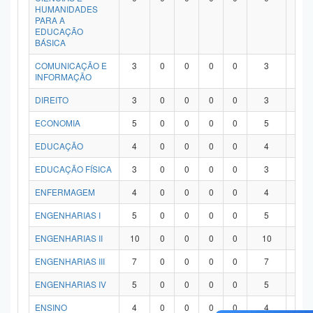
HUMANIDADES
PARA A
EDUCAÇÃO
BÁSICA
COMUNICAÇÃO E
3
0
0
0
0
3
0
INFORMAÇÃO
DIREITO
3
0
0
0
0
3
0
ECONOMIA
5
0
0
0
0
5
0
EDUCAÇÃO
4
0
0
0
0
4
0
EDUCAÇÃO FÍSICA
3
0
0
0
0
3
0
ENFERMAGEM
4
0
0
0
0
4
0
ENGENHARIAS I
5
0
0
0
0
5
0
ENGENHARIAS II
10
0
0
0
0
10
0
ENGENHARIAS III
7
0
0
0
0
7
0
ENGENHARIAS IV
5
0
0
0
0
5
0
ENSINO
4
0
0
0
0
4
0