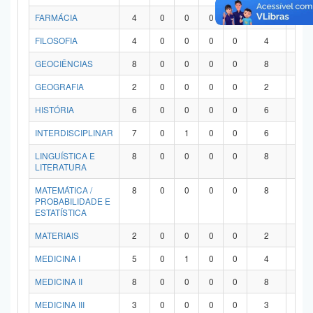
FARMÁCIA
4
0
0
0
0
4
0
FILOSOFIA
4
0
0
0
0
4
0
GEOCIÊNCIAS
8
0
0
0
0
8
0
GEOGRAFIA
2
0
0
0
0
2
0
HISTÓRIA
6
0
0
0
0
6
0
INTERDISCIPLINAR
7
0
1
0
0
6
0
LINGUÍSTICA E
8
0
0
0
0
8
0
LITERATURA
MATEMÁTICA /
8
0
0
0
0
8
0
PROBABILIDADE E
ESTATÍSTICA
MATERIAIS
2
0
0
0
0
2
0
MEDICINA I
5
0
1
0
0
4
0
MEDICINA II
8
0
0
0
0
8
0
MEDICINA III
3
0
0
0
0
3
0