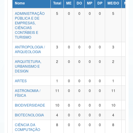
Nome
Total
ME
DO
MP
DP
ME/DO
MP/
Ministério da Ciência, Tecnologia, Inovações e Comunicações
ADMINISTRAÇÃO
5
0
0
0
0
5
0
PÚBLICA E DE
Ministério do Meio Ambiente
EMPRESAS,
CIÊNCIAS
Ministério do Turismo
CONTÁBEIS E
TURISMO
Ministério do Desenvolvimento Regional
ANTROPOLOGIA /
3
0
0
0
0
3
0
ARQUEOLOGIA
Controladoria-Geral da União
ARQUITETURA,
2
0
0
0
0
2
0
URBANISMO E
Ministério da Mulher, da Família e dos Direitos Humanos
DESIGN
Secretaria-Geral
ARTES
1
0
0
0
0
1
0
ASTRONOMIA /
11
0
0
0
0
11
0
Secretaria de Governo
FÍSICA
Gabinete de Segurança Institucional
BIODIVERSIDADE
10
0
0
0
0
10
0
Advocacia-Geral da União
BIOTECNOLOGIA
4
0
0
0
0
4
0
CIÊNCIA DA
8
0
0
0
0
8
0
Banco Central do Brasil
COMPUTAÇÃO