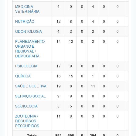
MEDICINA
4
0
0
4
0
0
0
VETERINÁRIA
NUTRIÇÃO
12
8
0
4
0
0
0
ODONTOLOGIA
4
2
0
2
0
0
0
PLANEJAMENTO
14
12
0
2
0
0
0
URBANO E
REGIONAL /
DEMOGRAFIA
PSICOLOGIA
17
9
0
8
0
0
0
QUÍMICA
16
15
0
1
0
0
0
SAÚDE COLETIVA
19
8
0
11
0
0
0
SERVIÇO SOCIAL
9
9
0
0
0
0
0
SOCIOLOGIA
5
5
0
0
0
0
0
ZOOTECNIA /
11
8
0
3
0
0
0
RECURSOS
PESQUEIROS
Totais
892
598
0
294
0
0
0