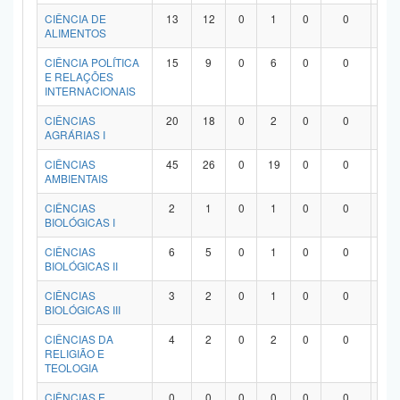
Planalto
CIÊNCIA DE
13
12
0
1
0
0
0
ALIMENTOS
CIÊNCIA POLÍTICA
15
9
0
6
0
0
0
E RELAÇÕES
INTERNACIONAIS
CIÊNCIAS
20
18
0
2
0
0
0
AGRÁRIAS I
CIÊNCIAS
45
26
0
19
0
0
0
AMBIENTAIS
CIÊNCIAS
2
1
0
1
0
0
0
BIOLÓGICAS I
CIÊNCIAS
6
5
0
1
0
0
0
BIOLÓGICAS II
CIÊNCIAS
3
2
0
1
0
0
0
BIOLÓGICAS III
CIÊNCIAS DA
4
2
0
2
0
0
0
RELIGIÃO E
TEOLOGIA
CIÊNCIAS E
0
0
0
0
0
0
0