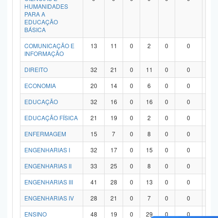
HUMANIDADES
PARA A
EDUCAÇÃO
BÁSICA
COMUNICAÇÃO E
13
11
0
2
0
0
0
INFORMAÇÃO
DIREITO
32
21
0
11
0
0
0
ECONOMIA
20
14
0
6
0
0
0
EDUCAÇÃO
32
16
0
16
0
0
0
EDUCAÇÃO FÍSICA
21
19
0
2
0
0
0
ENFERMAGEM
15
7
0
8
0
0
0
ENGENHARIAS I
32
17
0
15
0
0
0
ENGENHARIAS II
33
25
0
8
0
0
0
ENGENHARIAS III
41
28
0
13
0
0
0
ENGENHARIAS IV
28
21
0
7
0
0
0
ENSINO
48
19
0
29
0
0
0