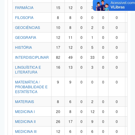
FARMÁCIA
15
12
0
3
0
0
0
FILOSOFIA
8
8
0
0
0
0
0
GEOCIÊNCIAS
10
8
0
2
0
0
0
GEOGRAFIA
12
11
0
1
0
0
0
HISTÓRIA
17
12
0
5
0
0
0
INTERDISCIPLINAR
82
49
0
33
0
0
0
LINGUÍSTICA E
16
13
0
3
0
0
0
LITERATURA
MATEMÁTICA /
9
9
0
0
0
0
0
PROBABILIDADE E
ESTATÍSTICA
MATERIAIS
8
6
0
2
0
0
0
MEDICINA I
20
8
0
12
0
0
0
MEDICINA II
26
17
0
9
0
0
0
MEDICINA III
12
6
0
6
0
0
0