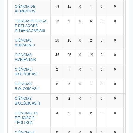
Planalto
CIÊNCIA DE
13
12
0
1
0
0
0
ALIMENTOS
CIÊNCIA POLÍTICA
15
9
0
6
0
0
0
E RELAÇÕES
INTERNACIONAIS
CIÊNCIAS
20
18
0
2
0
0
0
AGRÁRIAS I
CIÊNCIAS
45
26
0
19
0
0
0
AMBIENTAIS
CIÊNCIAS
2
1
0
1
0
0
0
BIOLÓGICAS I
CIÊNCIAS
6
5
0
1
0
0
0
BIOLÓGICAS II
CIÊNCIAS
3
2
0
1
0
0
0
BIOLÓGICAS III
CIÊNCIAS DA
4
2
0
2
0
0
0
RELIGIÃO E
TEOLOGIA
CIÊNCIAS E
0
0
0
0
0
0
0