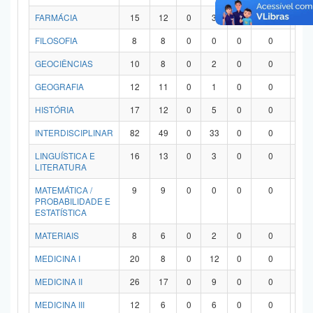
FARMÁCIA
15
12
0
3
0
0
0
FILOSOFIA
8
8
0
0
0
0
0
GEOCIÊNCIAS
10
8
0
2
0
0
0
GEOGRAFIA
12
11
0
1
0
0
0
HISTÓRIA
17
12
0
5
0
0
0
INTERDISCIPLINAR
82
49
0
33
0
0
0
LINGUÍSTICA E
16
13
0
3
0
0
0
LITERATURA
MATEMÁTICA /
9
9
0
0
0
0
0
PROBABILIDADE E
ESTATÍSTICA
MATERIAIS
8
6
0
2
0
0
0
MEDICINA I
20
8
0
12
0
0
0
MEDICINA II
26
17
0
9
0
0
0
MEDICINA III
12
6
0
6
0
0
0