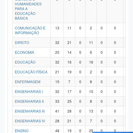
HUMANIDADES
PARA A
EDUCAÇÃO
BÁSICA
COMUNICAÇÃO E
13
11
0
2
0
0
0
INFORMAÇÃO
DIREITO
32
21
0
11
0
0
0
ECONOMIA
20
14
0
6
0
0
0
EDUCAÇÃO
32
16
0
16
0
0
0
EDUCAÇÃO FÍSICA
21
19
0
2
0
0
0
ENFERMAGEM
15
7
0
8
0
0
0
ENGENHARIAS I
32
17
0
15
0
0
0
ENGENHARIAS II
33
25
0
8
0
0
0
ENGENHARIAS III
41
28
0
13
0
0
0
ENGENHARIAS IV
28
21
0
7
0
0
0
ENSINO
48
19
0
29
0
0
0