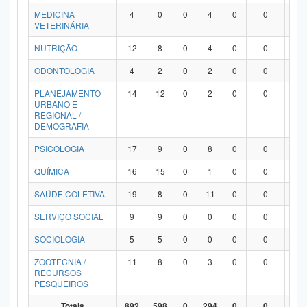
MEDICINA
4
0
0
4
0
0
0
VETERINÁRIA
NUTRIÇÃO
12
8
0
4
0
0
0
ODONTOLOGIA
4
2
0
2
0
0
0
PLANEJAMENTO
14
12
0
2
0
0
0
URBANO E
REGIONAL /
DEMOGRAFIA
PSICOLOGIA
17
9
0
8
0
0
0
QUÍMICA
16
15
0
1
0
0
0
SAÚDE COLETIVA
19
8
0
11
0
0
0
SERVIÇO SOCIAL
9
9
0
0
0
0
0
SOCIOLOGIA
5
5
0
0
0
0
0
ZOOTECNIA /
11
8
0
3
0
0
0
RECURSOS
PESQUEIROS
Totais
892
598
0
294
0
0
0